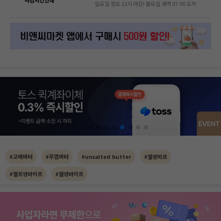
일요일 정오 12시 마감! 월요일 새벽 07:00 도착
#고메버터
#무염버터
#unsalted butter
#엘엔비르
#엘르앤바이르
#엘앤바이르