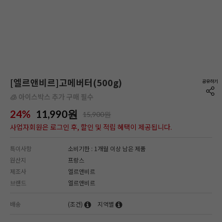
[엘르앤비르]고메버터(500g)
🧊 아이스박스 추가 구매 필수
24%
11,990
원
15,900원
사업자회원은 로그인 후, 할인 및 적립 혜택이 제공됩니다.
특이사항
소비기한 : 1개월 이상 남은 제품
원산지
프랑스
제조사
엘르앤비르
브랜드
엘르앤비르
배송
(조건)
지역별