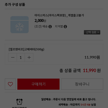
추가 구성 상품
아이스박스(아이스팩포함)_개별출고불가
2,000
원
(조건) 배송
지역별
[엘르앤비르]고메버터(500g)
11,990
원
총 상품 금액
원
11,990
구매하기
장바구니
일반배송 : 주문시 다음 영업일에 바로 출고 됩니다.
새벽배송 : 마감까지
남음
5시간 4분
마감시간안내