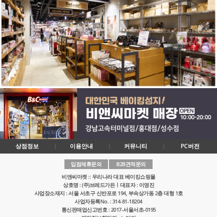
상점정보
이용안내
커뮤니티
PC버전
입점제휴문의
B2B견적문의
비앤씨마켓 :: 우리나라 대표 베이킹쇼핑몰
상호명 : (주)브레드가든ㅣ대표자 : 이영진
사업장소재지 : 서울 서초구 신반포로 194, 부속상가동 2층 대형 1호
사업자등록No. : 314-81-18204
통신판매업신고번호 : 2017-서울서초-0195