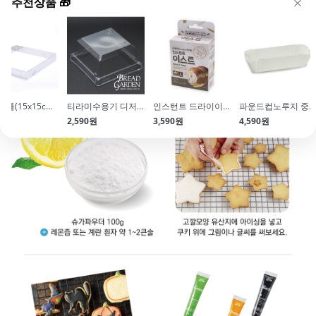
추천상품 🎁
가나슈틀(15x15cm\/파베틀\/바크초콜릿)
티라미수용기 디저트컵 뚜껑 (사각\/H6368) x10개
인스턴트 드라이이스트(4gx8개입\/소포장\/과립형)
파운드컵노루지 중(화이트\/100매입\/200*70*60\/유산지)
80원
2,590원
3,590원
4,590원