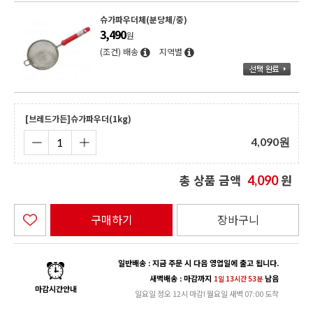
슈가파우더체(분당체/중)
3,490
원
(조건) 배송
지역별
[브레드가든]슈가파우더(1kg)
4,090
원
총 상품 금액
원
4,090
구매하기
장바구니
일반배송 : 지금 주문 시 다음 영업일에 출고 됩니다.
새벽배송 : 마감까지
남음
1일 13시간 53분
마감시간안내
일요일 정오 12시 마감! 월요일 새벽 07:00 도착