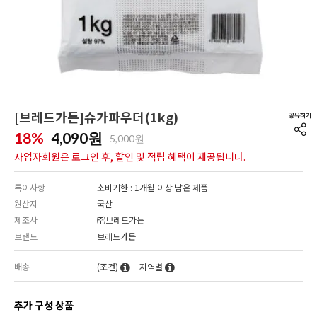
[브레드가든]슈가파우더(1kg)
18%
4,090
원
5,000원
사업자회원은 로그인 후, 할인 및 적립 혜택이 제공됩니다.
특이사항
소비기한 : 1개월 이상 남은 제품
원산지
국산
제조사
㈜브레드가든
브랜드
브레드가든
배송
(조건)
지역별
추가 구성 상품