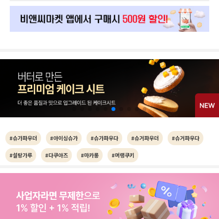
#슈가파우더
#아이싱슈가
#슈가파우다
#슈거파우더
#슈거파우다
#설탕가루
#다쿠아즈
#마카롱
#머랭쿠키