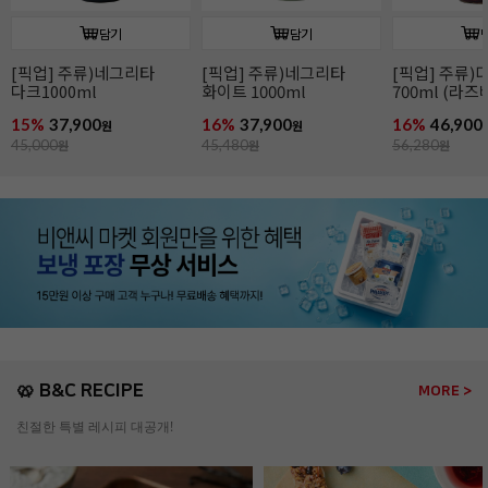
담기
담기
[픽업] 주류)디종 산딸기
[픽업] 주류)꼬인트루
[픽업] 주류)
700ml (라즈베리)
(코인트로) 700ml
1000ml
16%
46,900
16%
41,900
16%
86,900
원
원
56,280
원
49,900
원
104,280
원
🥨 B&C RECIPE
MORE >
친절한 특별 레시피 대공개!