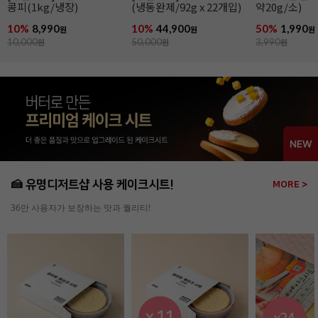
약20g/소)
약100g/소)
50%
1,990
48%
4,590
27%
39,900
원
원
3,990
원
8,990
원
54,990
원
🍰 유명디저트샵 사용 케이크시트!
MORE >
36만 사용자가 보장하는 맛과 퀄리티!