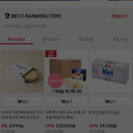
🏆 BEST RANKING ITEM
전체보기 >
베이커들의 손꼽는 아이템!
베이킹재료
베이킹도구
포장용품
주방/가전
기간
할인
02
일
05
:
45
:
18
담기
담기
담기
[브레드가든]버터로만든 프리
아머랜드 버터 20+20개 (무
[끼리]크림치즈(1kg)
미엄 화이트 케이크시트(2호/
가염/독일1위 버터)
커팅)
6%
6,990
59%
120,000
34%
19,500
원
원
원
7,500
원
299,000
원
29,800
원