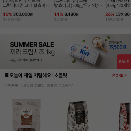
[무배]앵커FP 락틱버터
앵커FP락틱버터(454g/
[엘르앤비르]
(454g*20개입/발효버터)
발효버터)
(500g*8개입)
26%
139,800
21%
6,990
26%
95,920
원
원
189,000
원
8,900
원
130,000
원
🍫오늘이 제일 저렴해요! 초콜릿
MORE >
커버춰부터 코팅용 초콜릿, 초콜릿 색소까지!