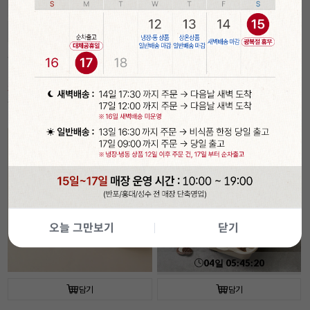
04
일
05
:
45
:
18
담기
담기
속이 잘 보이는 투명 햄버거 상자(50개입/
[코지아트]구움과자박스 (4개입/베이지/
플라스틱)
대)
30%
6,990
21%
5,490
원
원
9,990
원
6,990
원
기간
할인
오늘 그만보기
닫기
04
일
05
:
45
:
18
담기
담기