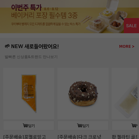
🌱 NEW 새로들어왔어요!
MORE >
발빠른 신상품&트랜드 만나보기
담기
담기
판 젤라틴 골드(10장/
판 젤라틴 골드(50장/
판젤라틴 골드(