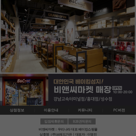
상점정보
이용안내
커뮤니티
PC버전
입점제휴문의
B2B견적문의
비앤씨마켓 :: 우리나라 대표 베이킹쇼핑몰
상호명 : (주)브레드가든ㅣ대표자 : 이영진