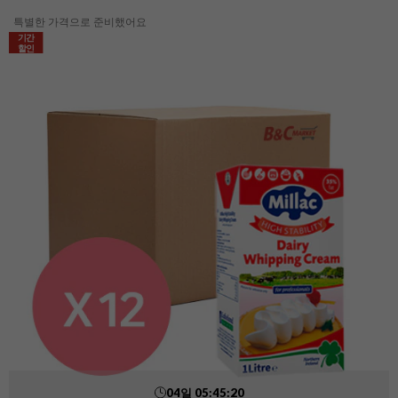
특별한 가격으로 준비했어요
기간
할인
04
일
05
:
45
:
18