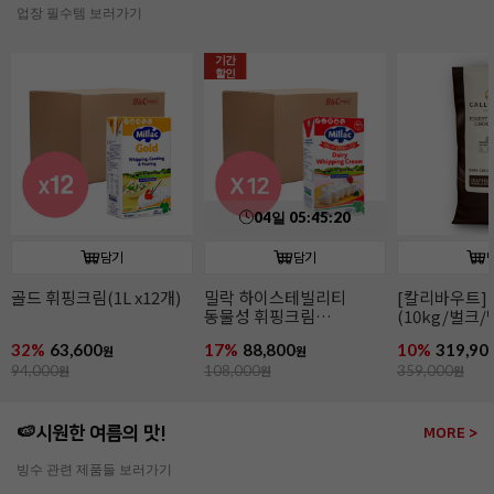
업장 필수템 보러가기
담기
담기
[칼리바우트]2815다크
[칼리바우트]
이태리산 파
(10kg/벌크/벨기에)
화이트초콜릿 W2(10kg/
(2~4mm/14k
벌크/벨기에)
파슬리후레이
10%
319,900
15%
319,200
11%
266,00
원
원
359,000
원
379,000
원
299,000
원
🍉시원한 여름의 맛!
MORE >
빙수 관련 제품들 보러가기