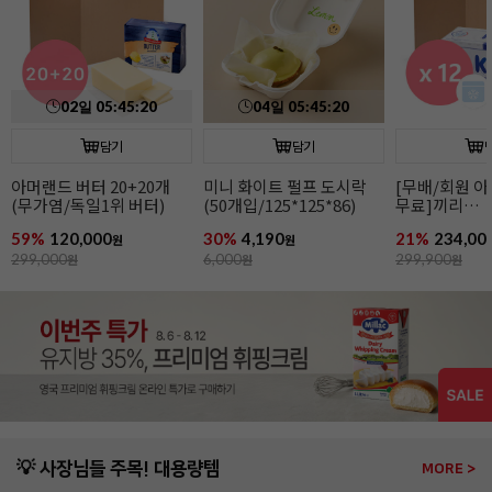
담기
담기
[무배/회원 아이스박스
매일 생크림R(500ml/
홍차가루(70g
무료]끼리
유지방38%)
크림치즈1kgx12개
21%
234,000
37%
4,990
15%
5,490
원
원
원
299,900
원
8,000
원
6,500
원
💡 사장님들 주목! 대용량템
MORE >