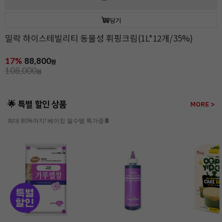
담기
밀락 하이스테빌리티 동물성 휘핑크림(1L*12개/35%)
17%
88,800
원
108,000
원
🌟 특별 할인 상품
MORE >
최대 80%까지! 베이킹 필수템 특가중🍫