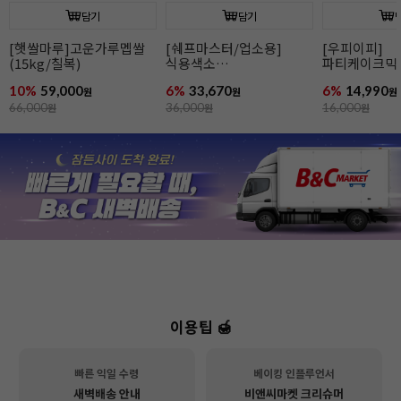
담기
담기
[우피이피]
파티케이크믹스(북어/
[햇쌀마루]
파티케이크믹스(바나나)
고구마)
(15kg/칠복)
6%
14,990
6%
14,990
10%
59,000
원
원
16,000
원
16,000
원
66,000
원
이용팁 🍯
빠른 익일 수령
베이킹 인플루언서
새벽배송 안내
비앤씨마켓 크리슈머