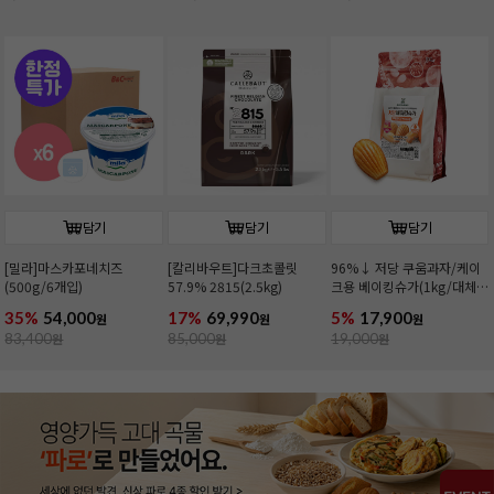
담기
담기
담기
[밀라]마스카포네치즈
[칼리바우트]다크초콜릿
96%↓ 저당 쿠움과자/케이
(500g/6개입)
57.9% 2815(2.5kg)
크용 베이킹슈가(1kg/대체
당)
35%
54,000
17%
69,990
5%
17,900
원
원
원
83,400
원
85,000
원
19,000
원