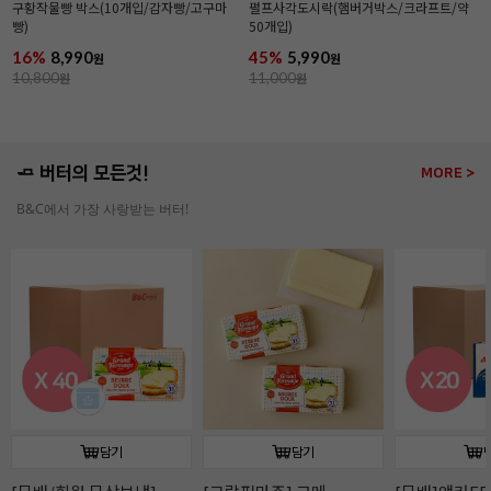
구황작물빵 박스(10개입/감자빵/고구마
펄프사각도시락(햄버거박스/크라프트/약
빵)
50개입)
16%
8,990
45%
5,990
원
원
10,800
원
11,000
원
🧈 버터의 모든것!
MORE >
B&C에서 가장 사랑받는 버터!
담기
담기