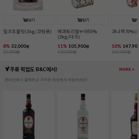
담기
담기
과나하70%(3kg/다크)
이보아르35%(3kg/
오팔리스33%(
화이트)
화이트)
10%
147,900
9%
149,900
13%
164,90
원
원
165,000
원
165,000
원
190,000
원
🍹주류 픽업도 B&C에서!
MORE >
온라인에서 결제하고 가까운 매장에서 픽업하세요!