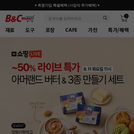
♥ 회원가입 특별혜택 (사업자 추가혜택) ♥
0
재료
도구
포장
가전
특가/혜택
CAFE