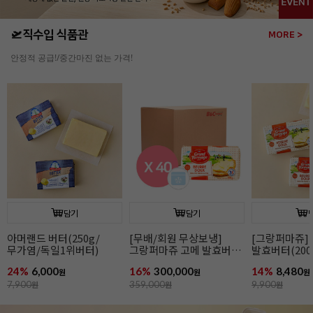
🛫직수입 식품관
MORE >
안정적 공급!/중간마진 없는 가격!
담기
담기
[그랑퍼마쥬] 고메
[무배/회원 무상보냉]
[그랑퍼마쥬]
발효버터(200g/무가염/
그랑퍼마쥬 고메 발효버터
발효버터(200
냉동/프랑스)
(200g*40개입/가염/냉동/
냉동/프랑스)
14%
8,480
16%
300,000
15%
8,480
원
프랑스)
원
원
9,900
원
359,000
원
9,990
원