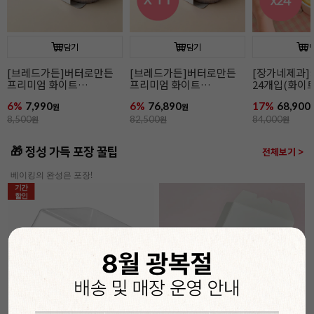
담기
담기
[장가네제과]케이크시트
[장가네제과]케이크시트
[장가네제과
24개입(화이트/미니)
(화이트/미니)
24개입(초코/
17%
68,900
17%
2,900
12%
77,900
원
원
84,000
원
3,500
원
88,800
원
🎁 정성 가득 포장 꿀팁
전체보기 >
베이킹의 완성은 포장!
기간
할인