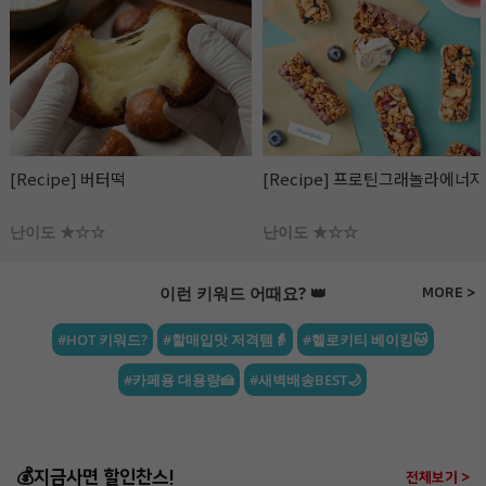
[Recipe] 프로틴그래놀라에너지바
[Recipe] 파로 플레이크 땅콩 &
라즈베리 초콜릿
난이도 ★☆☆
난이도 ★☆☆
이런 키워드 어때요? 👑
MORE >
#HOT 키워드?
#할매입맛 저격템👵
#헬로키티 베이킹🐱
#카페용 대용량🍰
#새벽배송BEST🌙
💰지금사면 할인찬스!
전체보기 >