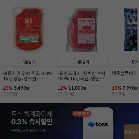
담기
담기
냉동블루베리(1kg)
냉동딸기(1kg)
냉동망고(1kg
15%
7,990
14%
5,990
10%
8,990
원
원
원
9,500
원
7,000
원
10,000
원