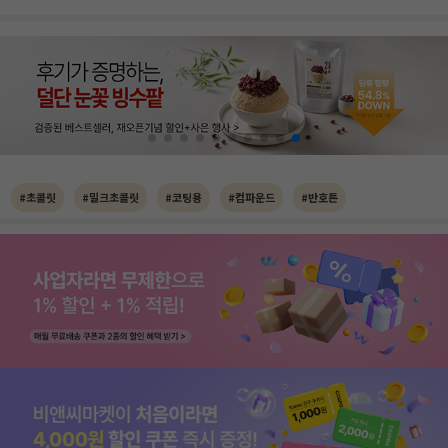
#초콜릿
#밀크초콜릿
#코팅용
#컴파운드
#반호튼