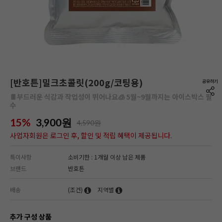
[반호튼]밀크초콜릿(200g/코팅용)
🍫부드러운 식감과 작업성이 뛰어나요🧊 5월~9월까지는 아이스박스 필
수
15%
3,900
원
4,590원
사업자회원은 로그인 후, 할인 및 적립 혜택이 제공됩니다.
특이사항
소비기한 : 1개월 이상 남은 제품
브랜드
반호튼
배송
(조건)
지역별
추가 구성 상품