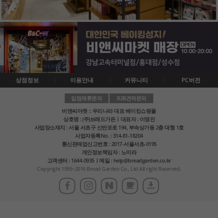
상점정보
이용안내
커뮤니티
PC버전
입점제휴문의
B2B견적문의
비앤씨마켓 :: 우리나라 대표 베이킹쇼핑몰
상호명 : (주)브레드가든ㅣ대표자 : 이영진
사업장소재지 : 서울 서초구 신반포로 194, 부속상가동 2층 대형 1호
사업자등록No. : 314-81-18204
통신판매업신고번호 : 2017-서울서초-0195
개인정보책임자 : 노미라
고객센터 : 1644-0935ㅣ메일 : help@breadgarden.co.kr
Copyright 1995~2016 Bread Garden Co., Ltd All right Reserved.