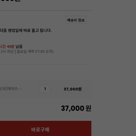
배송비 정보
 다음 영업일에 바로 출고 됩니다.
시간 49분
남음
2시 마감 | 월요일 새벽 07:00 도착)
(50개)[코지아트]조각케이크(아이스블루/특대)
37,000
원
37,000
원
바로구매