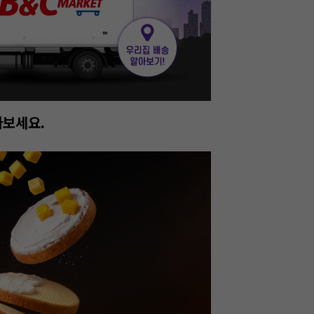
진행중!
이번주 특가, 유지
온라인 특가로 구매하러 