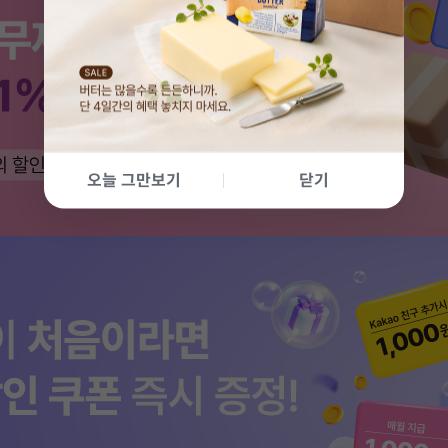
오늘 그만보기
닫기