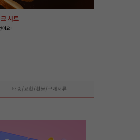
아머랜드 20+20 특별가!
잘되는 카페의 선
라떼부터 스무디까지! 한
배송/교환/환불/구매서류