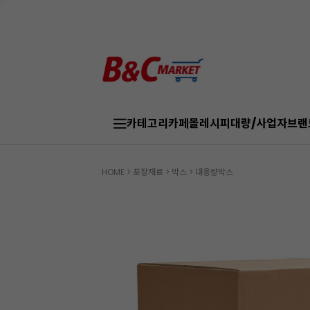
카테고리
카페몰
레시피
대량/사업자
브랜
HOME
>
포장재료
>
박스
>
대용량박스