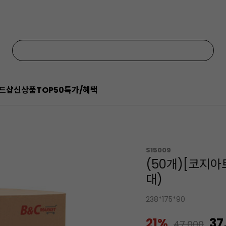
드샵
신상품
TOP50
특가/혜택
S15009
(50개)[코지
대)
238*175*90
21%
37
47,000