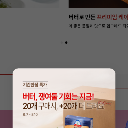
종
단 4일, 버터 쟁여둘 기회
특별 할인가 만나러 가기 >
상품 리뷰
0