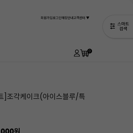
회원가입
로그인
매장안내
고객센터 ▼
0
아트]조각케이크(아이스블루/특
,000
원