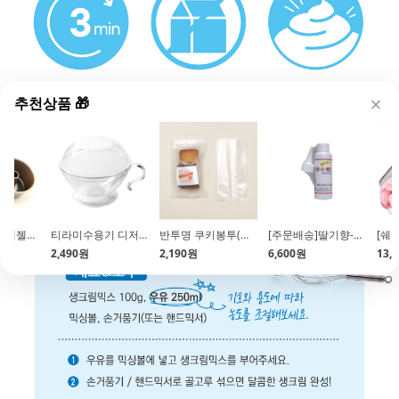
추천상품 🎁
[쉐프메이드] 엔젤팬(미니쉬폰틀)
티라미수용기 디저트컵-커피잔(뚜껑포함) x3개
반투명 쿠키봉투(실링\/6.5*13\/100매입\/오란다,휘낭시에 추천)
[주문배송]딸기향-O-레진(90g\/지용성딸기레진오일)
2,490원
2,190원
6,600원
13,