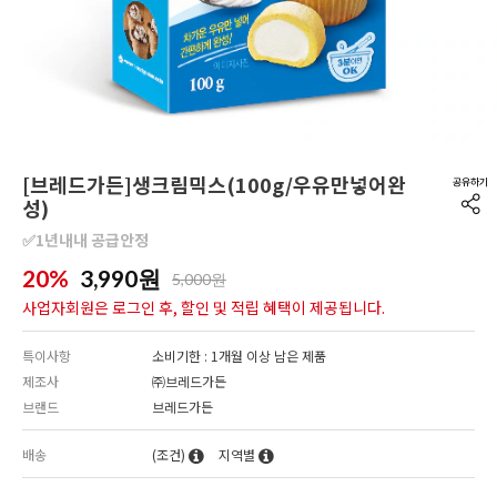
[브레드가든]생크림믹스(100g/우유만넣어완
성)
✅1년내내 공급안정
20%
3,990
원
5,000원
사업자회원은 로그인 후, 할인 및 적립 혜택이 제공됩니다.
특이사항
소비기한 : 1개월 이상 남은 제품
제조사
㈜브레드가든
브랜드
브레드가든
배송
(조건)
지역별