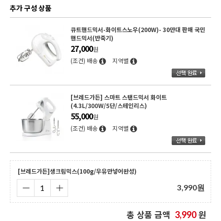
추가 구성 상품
큐트핸드믹서-화이트스노우(200W)- 30만대 판매 국민
핸드믹서(반죽기)
27,000
원
(조건) 배송
지역별
[브레드가든] 스마트 스탠드믹서 화이트
(4.3L/300W/5단/스테인리스)
55,000
원
(조건) 배송
지역별
[브레드가든]생크림믹스(100g/우유만넣어완성)
3,990
원
총 상품 금액
원
3,990