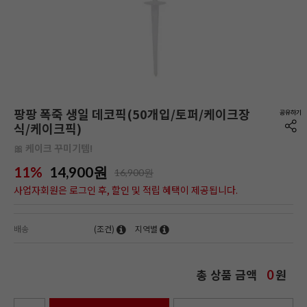
팡팡 폭죽 생일 데코픽(50개입/토퍼/케이크장
식/케이크픽)
🎀 케이크 꾸미기템!
11%
14,900
원
16,900원
사업자회원은 로그인 후, 할인 및 적립 혜택이 제공됩니다.
배송
(조건)
지역별
총 상품 금액
원
0