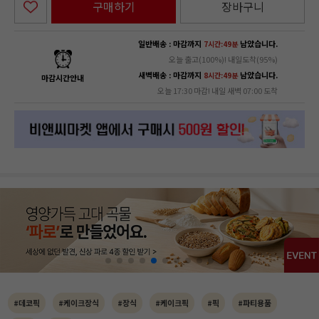
구매하기
장바구니
일반배송 : 마감까지
남았습니다.
7시간:49분
오늘 출고(100%)! 내일도착(95%)
새벽배송 : 마감까지
남았습니다.
8시간:49분
마감시간안내
오늘 17:30 마감! 내일 새벽 07:00 도착
#데코픽
#케이크장식
#장식
#케이크픽
#픽
#파티용품