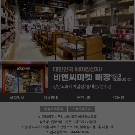
상점정보
이용안내
커뮤니티
PC버전
입점제휴문의
B2B견적문의
비앤씨마켓 :: 우리나라 대표 베이킹쇼핑몰
상호명 : (주)브레드가든ㅣ대표자 : 이영진
사업장소재지 : 서울 서초구 신반포로 194, 부속상가동 2층 대형 1호
사업자등록No. : 314-81-18204