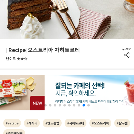
[Recipe]오스트리아 자허토르테
난이도 ★★☆
#recipe
#레시피
#만드는법
#자허토르테
#오스트리아
#살구잼
#초코케이크