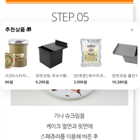
추천상품 🎁
[피스티]피스타치오 스프레드 (200g\/카카오버터 함유)
양면코팅 큐브식빵틀 (풀먼식빵 뚜껑포함 9.5x9.5cm)
[반호튼] 화이트초콜릿(200g\/코팅용)
5,900원
9,290원
3,900원
10,380원