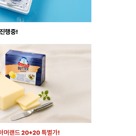
진행중!
이번주 특가, 유지
온라인 특가로 구매하러 
아머랜드 20+20 특별가!
잘되는 카페의 선