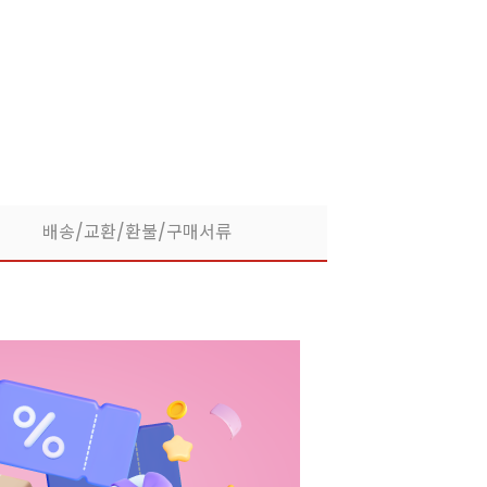
라떼부터 스무디까지! 한
배송/교환/환불/구매서류