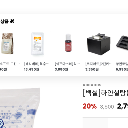
상품 🎁
드샵
신상품
TOP50
특가/혜택
파인소프트-T (1kg\/고구마빵\/감자빵\/깨찰빵\/빵데께쥬\/버터떡)
[베리베리]복숭아퓨레(500g\/퓌레)
[쉐프마스터]식용색소 슈퍼 레드 20g(리쿠아젤\/셰프마스터)
[코지아트]2단케이크박스(블랙1호\/받침포함)
990원
13,490원
3,880원
3,350원
6,990
A0040115
[백설]하얀설탕(
20%
2,
3,500