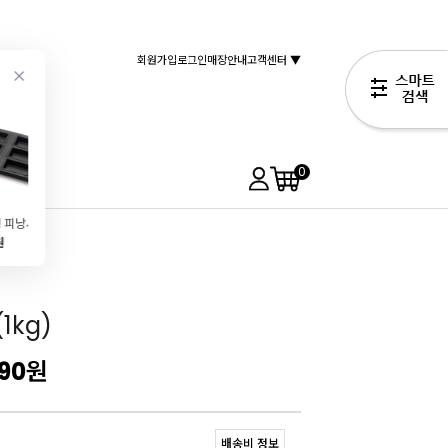
회원가입
로그인
매장안내
고객센터 ▼
0
양면코팅 피낭시에틀(휘난세\/휘낭시에\/6구)
[발로나]코코아파우더(1kg)
[브레드가든] 바닐라오일
[피오디] 레몬즙(레몬주스\/200ml)
원
44,900원
3,990원
1,490원
27,500원
1kg)
790
원
배송비 정보