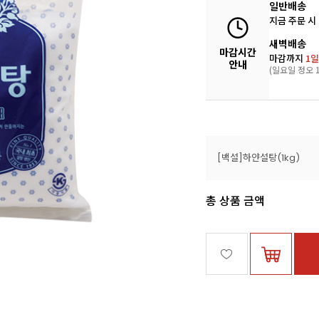
일반배송
지금 주문 시
새벽배송
마감시간
마감까지
1일
안내
(일요일 정오 1
[백설]하얀설탕(1kg)
총 상품 금액