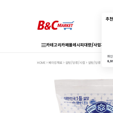
추천
카테고리
카페몰
레시피
대량/사업자
브랜
6,
HOME
>
베이킹재료
>
설탕/당류/시럽
>
설탕/당류