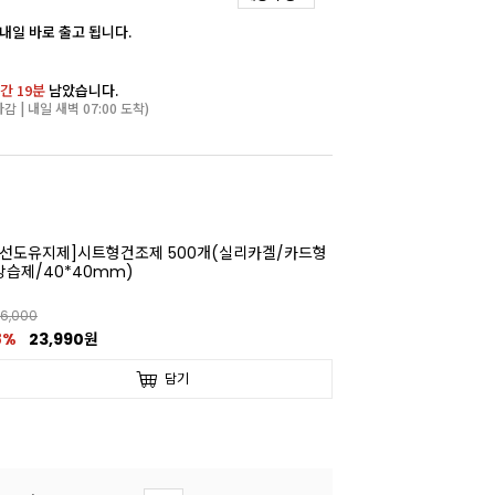
 내일 바로 출고 됩니다.
간 19분
남았습니다.
마감 | 내일 새벽 07:00 도착)
[선도유지제]시트형건조제 500개(실리카겔/카드형
방습제/40*40mm)
6,000
8%
23,990원
담기