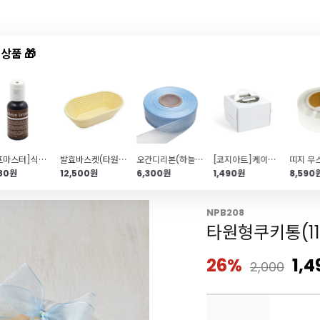
상품 🎁
드샵
신상품
TOP50
특가/혜택
[쉐프마스터]식용색소 버크아이 브라운 20g(리쿠아젤\/셰프마스터)
발효바스켓(타원형)
오간디리본(하늘\/25mm)
[코지아트]케이크박스(무지\/쁘띠미니\/받침포함)
880원
12,500원
6,300원
1,490원
8,590
NPB208
타원형쿠키통(115
26%
1,4
2,000