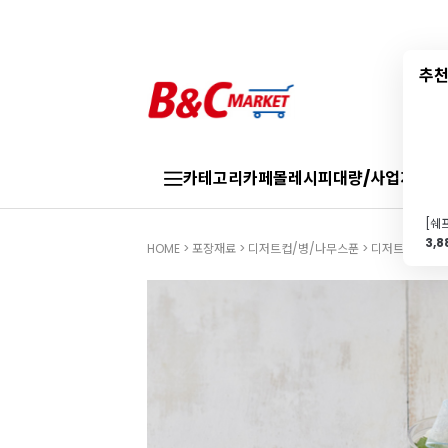
추천
카테고리
카페몰
레시피
대량/사업자
브랜
3,
HOME
>
포장재료
>
디저트컵/병/나무스푼
>
디저트컵