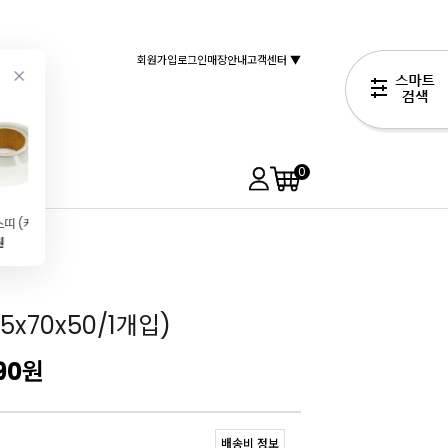
회원가입
로그인
매장안내
고객센터 ▼
0
띠지 무스띠 (케이크띠 무스롤 OPP 8cm) x250m
딸기다이스드(동결건조\/12g)
아이싱 스파츌라(일자\/22.5cm)스파출라
[코지아트]조각케익받침(양면골드\/원형9cm\/10매입)
원
2,990원
3,490원
990원
15,150원
x70x50/1개입)
90
원
배송비 정보