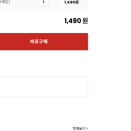
/1개입)
1,490
원
1,490
원
바로구매
전체보기 >