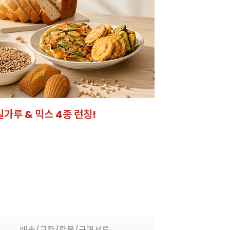
밀가루 & 믹스 4종 런칭!
잘되는 카페의 선
라떼부터 스무디까지! 한
배송/교환/환불/구매서류