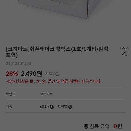
[코지아트]쉬폰케이크 창박스(1호/1개입/받침
포함)
210*210*150
28%
2,490
원
3,500원
사업자회원은 로그인 후, 할인 및 적립 혜택이 제공됩니다.
브랜드
코지아트
배송
(조건)
지역별
총 상품 금액
원
0