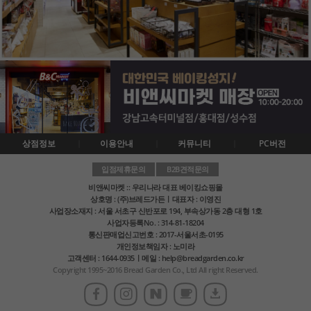
상점정보
이용안내
커뮤니티
PC버전
입점제휴문의
B2B견적문의
비앤씨마켓 :: 우리나라 대표 베이킹쇼핑몰
상호명 : (주)브레드가든ㅣ대표자 : 이영진
사업장소재지 : 서울 서초구 신반포로 194, 부속상가동 2층 대형 1호
사업자등록No. : 314-81-18204
통신판매업신고번호 : 2017-서울서초-0195
개인정보책임자 : 노미라
고객센터 : 1644-0935ㅣ메일 : help@breadgarden.co.kr
Copyright 1995~2016 Bread Garden Co., Ltd All right Reserved.