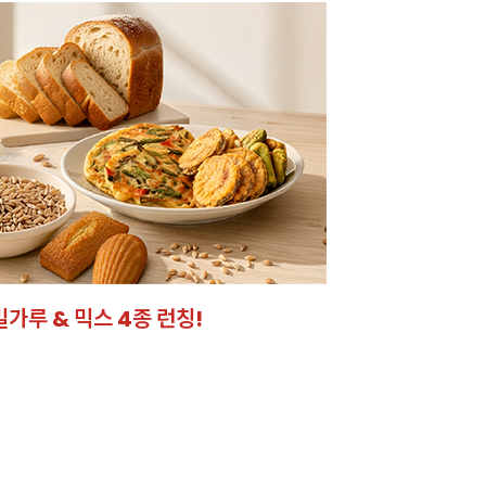
밀가루 & 믹스 4종 런칭!
잘되는 카페의 선
라떼부터 스무디까지! 한