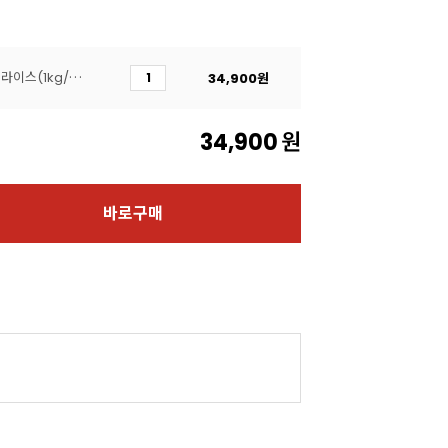
[주문배송]프로볼론치즈슬라이스(1kg/6.4슈레드)
34,900
원
34,900
원
바로구매