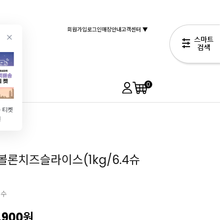
회원가입
로그인
매장안내
고객센터 ▼
0
 티켓
스마트다기능제빵기(BM2401) 재료통
앵커FP락틱버터(454g\/발효버터)
[KRAL]로스티드 카다이프(200g\/두쫀쿠\/바삭한 식감)
원
4,990원
6,990원
5,900원
6,900원
볼론치즈슬라이스(1kg/6.4슈
필수
,900
원