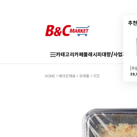
추천
카테고리
카페몰
레시피
대량/사업자
브랜
39
HOME
>
베이킹재료
>
유제품
>
치즈