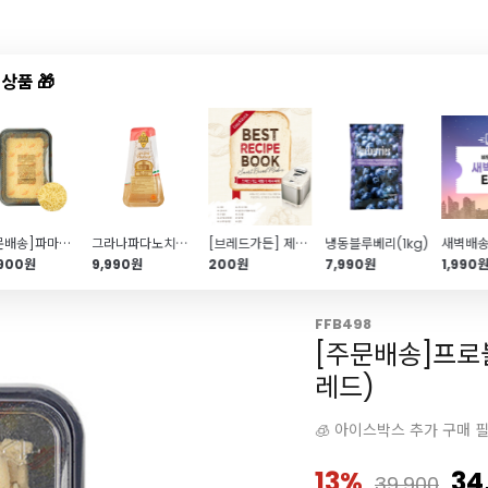
상품 🎁
드샵
신상품
TOP50
특가/혜택
[주문배송]파마산 가는 슈레드치즈 (1.2kg\/1.8*1.8*20mm\/냉장)
그라나파다노치즈(150g)
[브레드가든] 제빵기 레시피북
냉동블루베리(1kg)
새벽배송
,900원
9,990원
200원
7,990원
1,990
FFB498
[주문배송]프로
레드)
🧊 아이스박스 추가 구매 
13%
34
39,900