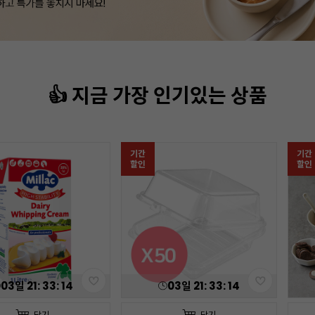
👍 지금 가장 인기있는 상품
기간
기간
할인
할인
03
일
21
:
33
:
13
03
일
21
:
33
:
13
담기
담기