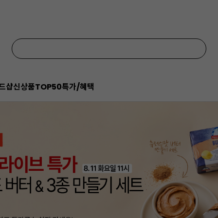
드샵
신상품
TOP50
특가/혜택