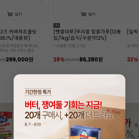
담기
담기
]우리쌀 찹쌀가루(12봉
[밀락]골드 휘핑크림(1L x12개)
[밀락
/습식/수분약12%)
핑크림
%(±1%)
🧊 아이스박스 추가 구매 필수
🧊 아
✔️소비기
86,280원
32%
63,600원
18%
000
94,000