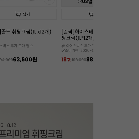
03
일
21
:
33
:
11
담기
담기
]하이스테빌리티 동물성 휘
[칼리바우트]2815다크(10kg/벌
[칼
(1L*12개/35%)
크/벨기에)
W
이스박스 추가 구매 필수
🧊 5월~9월까지는 아이스박스 필수

한: 2026-09-08
88,800원
11%
319,900원
1
108,000
359,000