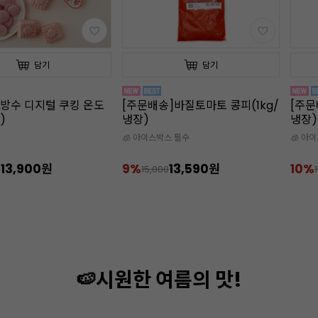
담기
담기
]바질토마토 콩피(1kg/
[주문배송]포멜로망고 콩피(1kg/
[주문
냉장)
제/92
스 필수
🧊 아이스박스 필수
🧊 아
13,590원
10%
8,990원
10%
0
10,000
🍉시원한 여름의 맛!