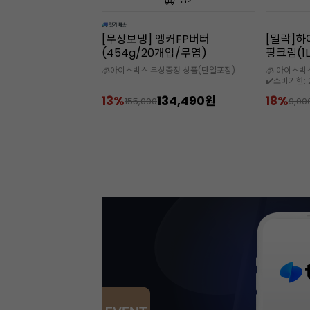
앵커FP버터
[밀락]하이스테빌리티 동물성 휘
속이 잘 
개입/무염)
핑크림(1L/35%)
(50개입
상증정 상품(단일포장)
🧊 아이스박스 추가 구매 필수
🌟 디저트를
✔️소비기한: 2026-09-08
134,490원
18%
7,400원
30%
9,000
9,9