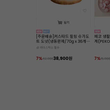
담기
담기
스타드 필링 슈가도
페코 생활방수 디지털 쿠킹 온도
[주문배송
제/70g x 36개
계(PEKO)
냉장)
수
🧊 아이스박
8,900원
7%
13,900원
9%
15,000
15,00