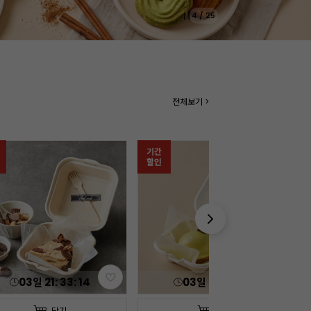
5
/
25
전체보기 >
03
일
21
:
33
:
13
담기
담기