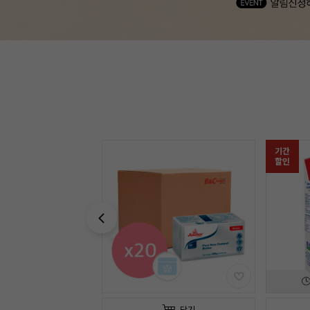
기간
기간
할인
할인
03
일
21
:
33
:
13
담기
담기