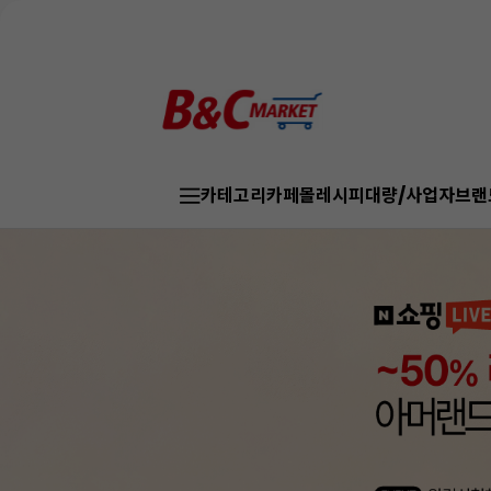
카테고리
카페몰
레시피
대량/사업자
브랜