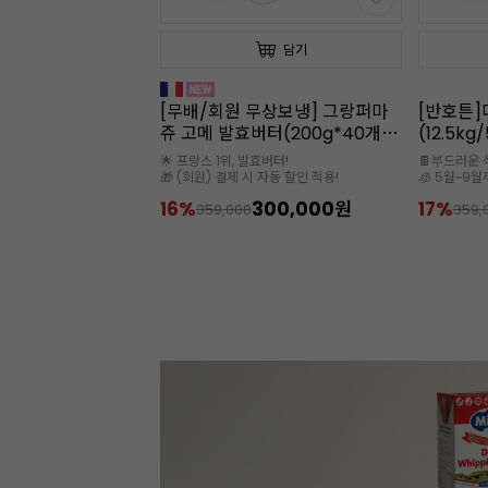
담기
담기
무상보냉] 그랑퍼마
[반호튼]다크 커버처초콜릿
[햇쌀마루
버터(200g*40개
(12.5kg/56.1%/대용량)
입/1kg
/프랑스)
발효버터!
🍫부드러운 식감과 작업성이 뛰어나요
* 수분량: 12
 자동 할인 적용!
🧊 5월~9월까지는 아이스박스 필수
300,000원
17%
299,000원
28%
359,000
120,