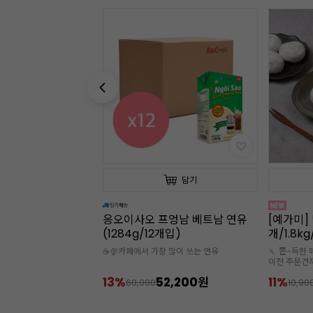
담기
담기
프엉남 베트남 연유
[예가미] 벌크 찹쌀떡 (60g*30
[예가미] 
개입)
개/1.8kg/냉동)
개/1.8k
 많이 쓰는 연유
🍡 쫀-득한 매력을 지닌 찹쌀떡 🚘 오전 9시
🍡 쫀-득한 
이전 주문건까지 당일 출고
이전 주문건
🧊아이스박스 추가구매 필수
🧊아이스박
2,200원
11%
9,700원
11%
10,900
10,90