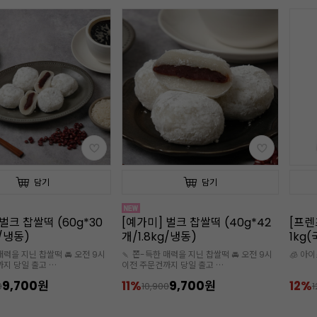
담기
담기
벌크 찹쌀떡 (40g*42
[프렌즈파머]완벽한 수박 100%
냉동블
g/냉동)
1kg(국산/냉동/땡모반/100%착
즙)
매력을 지닌 찹쌀떡 🚘 오전 9시
🧊 아이스박스 추가 구매 필수
🧊 아
까지 당일 출고
스 추가구매 필수
9,700원
12%
11,000원
16%
0
12,500