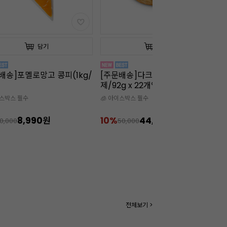
담기
담기
배송]다크 크로넛(냉동완
판 젤라틴 골드(10장/약20g/소)
판
g x 22개입)
소
이스박스 필수
44,900원
50%
1,990원
4
50,000
3,990
전체보기 >