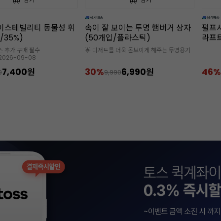
보이는 투명 햄버거 상자
펄프사각도시락(햄버거박스/크
미니 
/플라스틱)
라프트/약50개입)
입/12
 더욱 돋보이게 해주는 투명용기
125*1
6,990원
46%
5,990원
30%
90
11,000