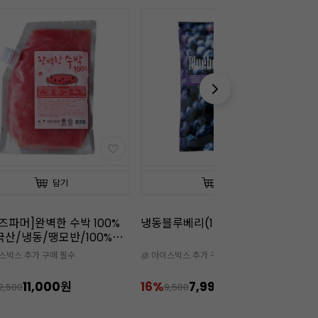
담기
담기
루베리(1kg)
냉동딸기(1kg)
냉
이스박스 추가 구매 필수
🧊 아이스박스 추가 구매 필수

7,990원
14%
5,990원
1
9,500
7,000