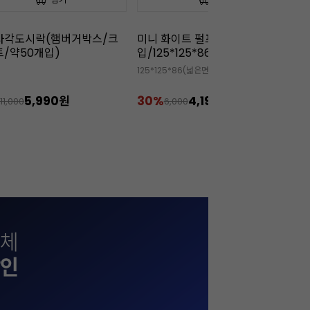
화이트 펄프 도시락 (50개
[무배/회원 아이스박스 무료]끼
[
5*125*86)
리 크림치즈(1kgx12개)
3
25*86(넓은면)/75*75*86(바닥면)
🧊 회원 아이스박스 무상 증정 상품
✅

4,190원
22%
234,000원
3
6,000
299,900