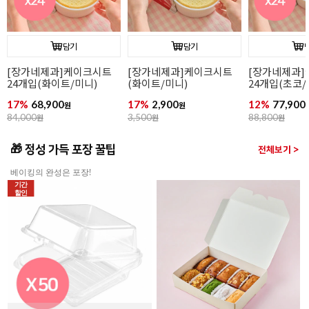
담기
담기
[장가네제과]케이크시트
[장가네제과]케이크시트
[장가네제과
24개입(화이트/미니)
(화이트/미니)
24개입(초코/
17%
68,900
17%
2,900
12%
77,900
원
원
84,000
원
3,500
원
88,800
원
🎁 정성 가득 포장 꿀팁
전체보기 >
베이킹의 완성은 포장!
기간
할인