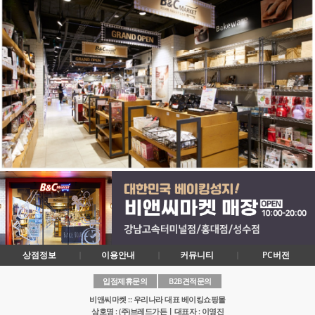
상점정보
이용안내
커뮤니티
PC버전
입점제휴문의
B2B견적문의
비앤씨마켓 :: 우리나라 대표 베이킹쇼핑몰
상호명 : (주)브레드가든ㅣ대표자 : 이영진