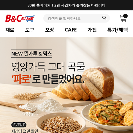
30만 홈베이커 1.2만 사업자가 즐겨찾는 마켓리더
0
재료
도구
포장
가전
특가/혜택
CAFE