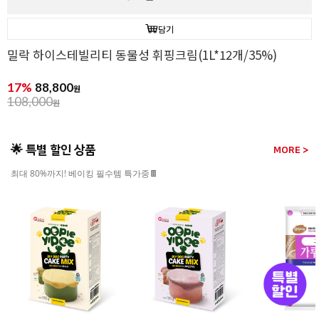
담기
밀락 하이스테빌리티 동물성 휘핑크림(1L*12개/35%)
17%
88,800
원
108,000
원
🌟 특별 할인 상품
MORE >
최대 80%까지! 베이킹 필수템 특가중🍫