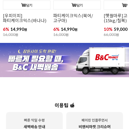
담기
담기
[우피이피]
파티케이크믹스(북어/
[햇쌀마루]
파티케이크믹스(바나나)
고구마)
(15kg/칠복)
6%
14,990
6%
14,990
10%
59,000
원
원
16,000
원
16,000
원
66,000
원
이용팁 🍯
빠른 익일 수령
베이킹 인플루언서
새벽배송 안내
비앤씨마켓 크리슈머