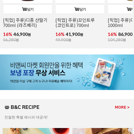
담기
담기
[픽업] 주류)디종 산딸기
[픽업] 주류)꼬인트루
[픽업] 주류)
700ml (라즈베리)
(코인트로) 700ml
1000ml
16%
46,900
16%
41,900
16%
86,900
원
원
56,280
원
49,900
원
104,280
원
🥨 B&C RECIPE
MORE >
친절한 특별 레시피 대공개!