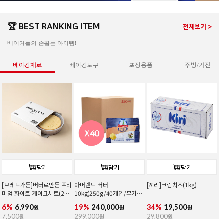
🏆 BEST RANKING ITEM
전체보기 >
베이커들의 손꼽는 아이템!
베이킹재료
베이킹도구
포장용품
주방/가전
담기
담기
담기
[브레드가든]버터로만든 프리
아머랜드 버터
[끼리]크림치즈(1kg)
미엄 화이트 케이크시트(2호/
10kg(250g/40개입/무가
커팅)
염/독일1위버터)
6%
6,990
19%
240,000
34%
19,500
원
원
원
7,500
원
299,000
원
29,800
원