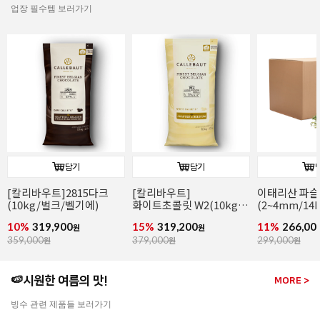
업장 필수템 보러가기
담기
담기
[칼리바우트]2815다크
[칼리바우트]
이태리산 파
(10kg/벌크/벨기에)
화이트초콜릿 W2(10kg/
(2~4mm/14k
벌크/벨기에)
파슬리후레이
10%
319,900
15%
319,200
11%
266,00
원
원
359,000
원
379,000
원
299,000
원
🍉시원한 여름의 맛!
MORE >
빙수 관련 제품들 보러가기