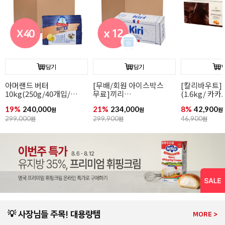
담기
담기
아머랜드 버터
[무배/회원 아이스박스
[칼리바우트]
10kg(250g/40개입/
무료]끼리
(1.6kg/ 카
무가염/독일1위버터)
크림치즈1kgx12개
44.8%/ 바통
19%
240,000
21%
234,000
8%
42,900
원
원
원
299,000
원
299,900
원
46,900
원
💡 사장님들 주목! 대용량템
MORE >