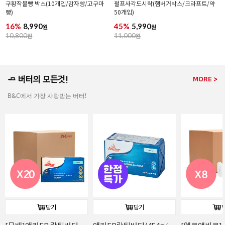
구황작물빵 박스(10개입/감자빵/고구마
펄프사각도시락(햄버거박스/크라프트/약
빵)
50개입)
16%
8,990
45%
5,990
원
원
10,800
원
11,000
원
🧈 버터의 모든것!
MORE >
B&C에서 가장 사랑받는 버터!
담기
담기