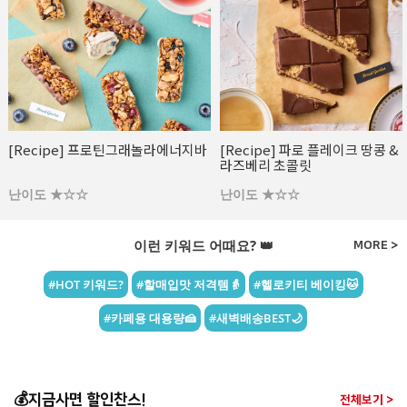
[Recipe] 프로틴그래놀라에너지바
[Recipe] 파로 플레이크 땅콩 &
라즈베리 초콜릿
난이도 ★☆☆
난이도 ★☆☆
이런 키워드 어때요? 👑
MORE >
#HOT 키워드?
#할매입맛 저격템👵
#헬로키티 베이킹🐱
#카페용 대용량🍰
#새벽배송BEST🌙
💰지금사면 할인찬스!
전체보기 >