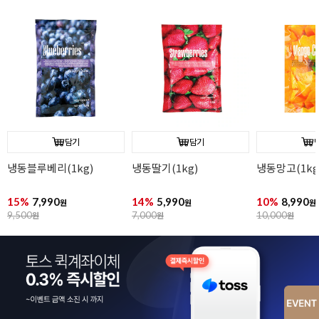
담기
담기
냉동블루베리(1kg)
냉동딸기(1kg)
냉동망고(1kg
15%
7,990
14%
5,990
10%
8,990
원
원
원
9,500
원
7,000
원
10,000
원