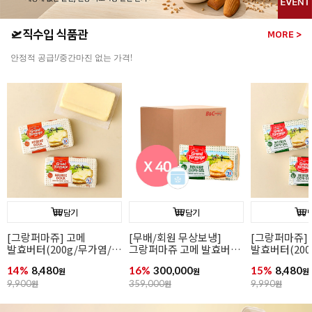
🛫직수입 식품관
MORE >
안정적 공급!/중간마진 없는 가격!
담기
담기
[그랑퍼마쥬] 고메
[무배/회원 무상보냉]
[그랑퍼마쥬]
발효버터(200g/무가염/
그랑퍼마쥬 고메 발효버터
발효버터(200
냉동/프랑스)
(200g*40개입/가염/냉동/
냉동/프랑스)
14%
8,480
16%
300,000
15%
8,480
원
프랑스)
원
원
9,900
원
359,000
원
9,990
원