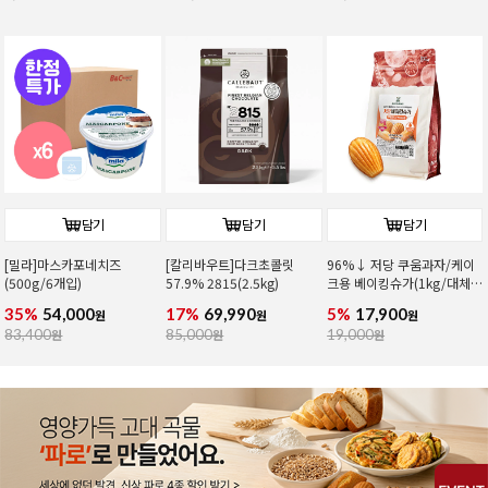
담기
담기
담기
[밀라]마스카포네치즈
[칼리바우트]다크초콜릿
96%↓ 저당 쿠움과자/케이
(500g/6개입)
57.9% 2815(2.5kg)
크용 베이킹슈가(1kg/대체
당)
35%
54,000
17%
69,990
5%
17,900
원
원
원
83,400
원
85,000
원
19,000
원