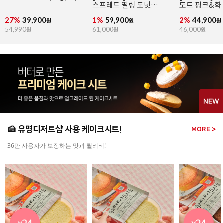
스프레드 필링 도넛
도트 핑크&화
(냉동완제/76g x 36개입)
(냉동완제/74g
27%
39,900
1%
59,900
2%
44,900
원
원
원
54,990
원
61,000
원
46,000
원
🍰 유명디저트샵 사용 케이크시트!
MORE >
36만 사용자가 보장하는 맛과 퀄리티!