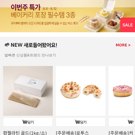
🌱 NEW 새로들어왔어요!
MORE >
발빠른 신상품&트랜드 만나보기
담기
담기
판젤라틴 골드(1kg/소)
[주문배송]로투스
[주문배송]커