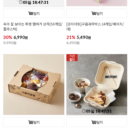
05
일
18
:
47
:
30
담기
담기
속이 잘 보이는 투명 햄버거 상자(50개입/
[코지아트]구움과자박스 (4개입/베이지/
플라스틱)
대)
30%
6,990
21%
5,490
원
원
9,990
원
6,990
원
기간
할인
05
일
18
:
47
:
30
담기
담기