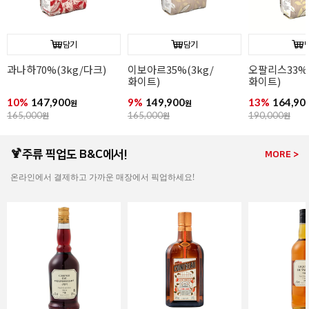
담기
담기
과나하70%(3kg/다크)
이보아르35%(3kg/
오팔리스33%(
화이트)
화이트)
10%
147,900
9%
149,900
13%
164,90
원
원
165,000
원
165,000
원
190,000
원
🍹주류 픽업도 B&C에서!
MORE >
온라인에서 결제하고 가까운 매장에서 픽업하세요!