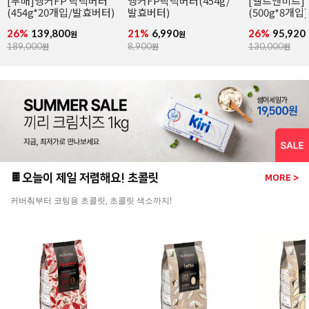
[무배]앵커FP 락틱버터
앵커FP락틱버터(454g/
[엘르앤비르]
(454g*20개입/발효버터)
발효버터)
(500g*8개입)
26%
139,800
21%
6,990
26%
95,920
원
원
189,000
원
8,900
원
130,000
원
🍫오늘이 제일 저렴해요! 초콜릿
MORE >
커버춰부터 코팅용 초콜릿, 초콜릿 색소까지!