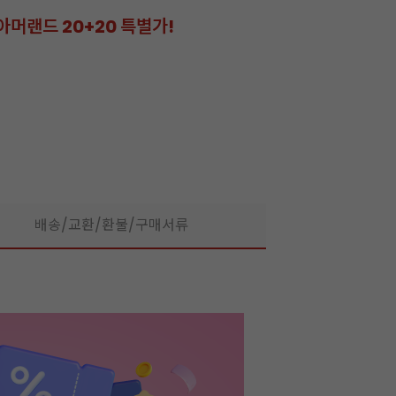
아머랜드 20+20 특별가!
잘되는 카페의 선
라떼부터 스무디까지! 한
배송/교환/환불/구매서류