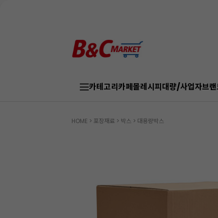
카테고리
카페몰
레시피
대량/사업자
브랜
HOME
>
포장재료
>
박스
>
대용량박스