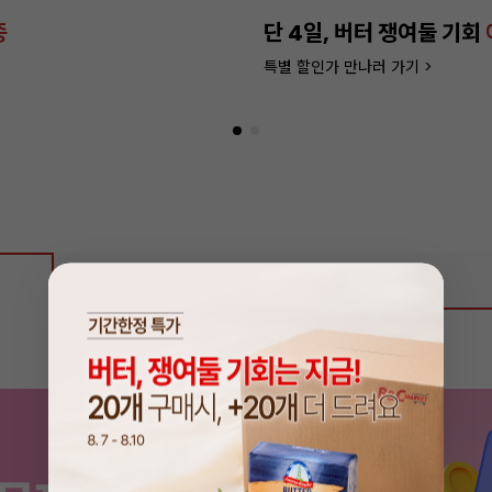
종
단 4일, 버터 쟁여둘 기회
특별 할인가 만나러 가기 >
상품 리뷰
0