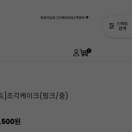
회원가입
로그인
매장안내
고객센터 ▼
0
아트]조각케이크(핑크/중)
,500
원