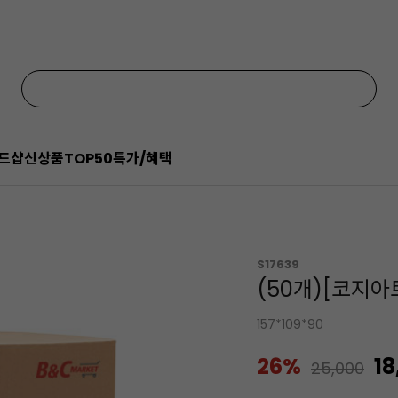
드샵
신상품
TOP50
특가/혜택
S17639
(50개)[코지
157*109*90
26%
18
25,000