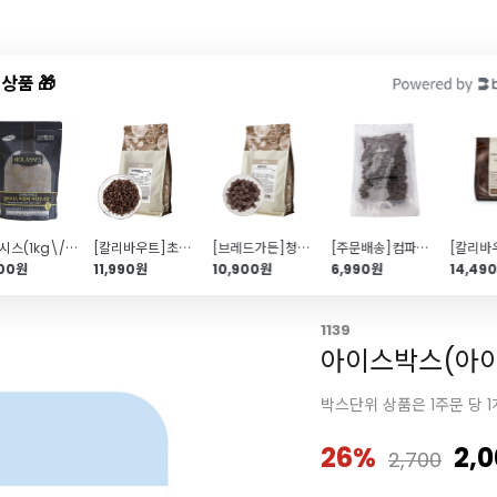
상품 🎁
드샵
신상품
TOP50
특가/혜택
몰라시스(1kg\/당밀분리없음\/브라우니\/파이추천)
[칼리바우트]초코칩(1kg)
[브레드가든]청크초코칩(1kg\/컴파운드)
[주문배송]컴파운드 초콜릿청크(500g)
500원
11,990원
10,900원
6,990원
14,49
1139
아이스박스(아
박스단위 상품은 1주문 당 1
26%
2,
2,700