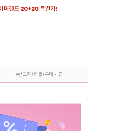
아머랜드 20+20 특별가!
잘되는 카페의 선
라떼부터 스무디까지! 한
배송/교환/환불/구매서류