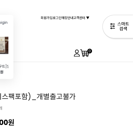
회원가입
로그인
매장안내
고객센터 ▼
0
[칼리바우트]밀크 커버춰초콜릿 33.6%(400g\/커버처)
아이스박스 [大 \/냉장,냉동 필수]_개별출고불가
건조무화과(Fig\/100g)
유기농 메이플시럽(250ml\/캐나다)
0원
4,000원
2,940원
9,990원
19,990원
이스팩포함)_개별출고불가
개
000
원