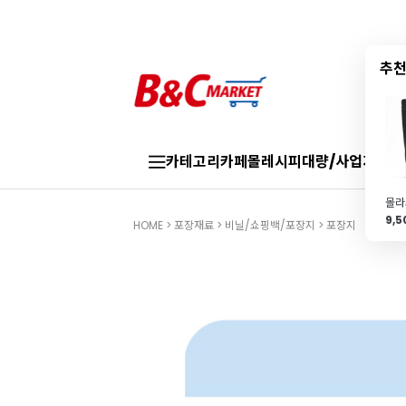
추천
카테고리
카페몰
레시피
대량/사업자
브랜
9,
HOME
>
포장재료
>
비닐/쇼핑백/포장지
>
포장지