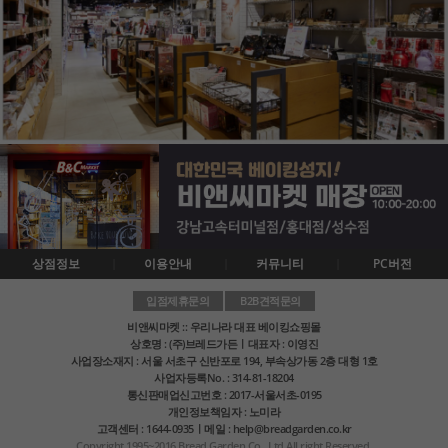
상점정보
이용안내
커뮤니티
PC버전
입점제휴문의
B2B견적문의
비앤씨마켓 :: 우리나라 대표 베이킹쇼핑몰
상호명 : (주)브레드가든ㅣ대표자 : 이영진
사업장소재지 : 서울 서초구 신반포로 194, 부속상가동 2층 대형 1호
사업자등록No. : 314-81-18204
통신판매업신고번호 : 2017-서울서초-0195
개인정보책임자 : 노미라
고객센터 : 1644-0935ㅣ메일 : help@breadgarden.co.kr
Copyright 1995~2016 Bread Garden Co., Ltd All right Reserved.