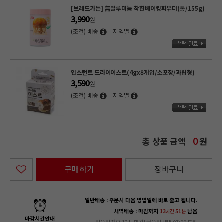
[브레드가든] 無알루미늄 착한베이킹파우더(통/155g)
3,990
원
(조건) 배송
지역별
인스턴트 드라이이스트(4gx8개입/소포장/과립형)
3,590
원
(조건) 배송
지역별
총 상품 금액
원
0
구매하기
장바구니
일반배송 : 주문시 다음 영업일에 바로 출고 됩니다.
새벽배송 : 마감까지
남음
13시간 51분
마감시간안내
일요일 정오 12시 마감! 월요일 새벽 07:00 도착