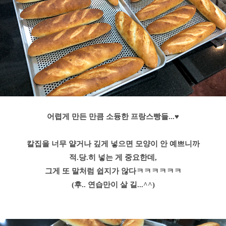
어렵게 만든 만큼 소듕한 프랑스빵들...♥
칼집을 너무 얕거나 깊게 넣으면 모양이 안 예쁘니까
적.당.히 넣는 게 중요한데,
그게 또 말처럼 쉽지가 않다ㅋㅋㅋㅋㅋㅋ
(후.. 연습만이 살 길...^^)