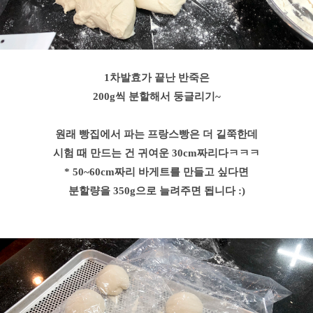
1차발효가 끝난 반죽은
200g씩 분할해서 둥글리기~
원래 빵집에서 파는 프랑스빵은 더 길쭉한데
시험 때 만드는 건 귀여운 30cm짜리다ㅋㅋㅋ
* 50~60cm짜리 바게트를 만들고 싶다면
분할량을
350g으로
늘려주면 됩니다 :)