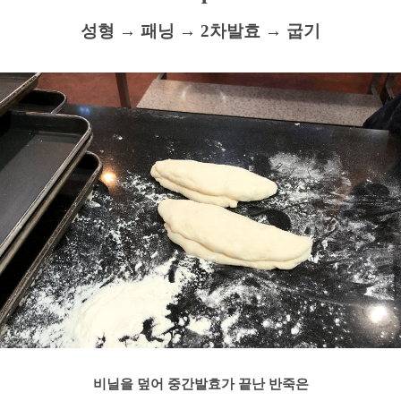
성형
→
패닝
→
2차발효
→
굽기
비닐을 덮어 중간발효가 끝난 반죽은