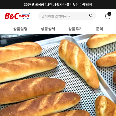
반포, 홍대, 성수 플래그십 매장, 7천 가지 상품 보유
0
상품설명
상품상세
상품후기
문의