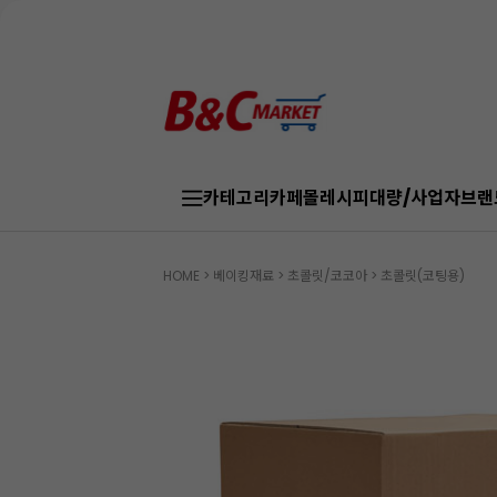
카테고리
카페몰
레시피
대량/사업자
브랜
HOME
>
베이킹재료
>
초콜릿/코코아
>
초콜릿(코팅용)