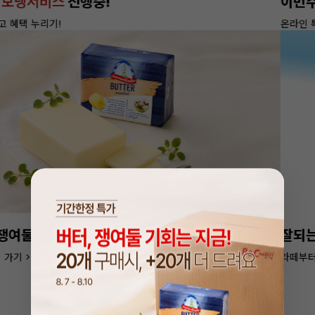
편한쇼핑
무상보냉서비스
15만원이상 구매하고 혜택 누리기!
종
단 4일, 버터 쟁여둘 기회
특별 할인가 만나러 가기 >