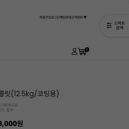
회원가입
로그인
매장안내
고객센터 ▼
0
릿(12.5kg/코팅용)
이 뛰어나요
박스 필수
9,000
원