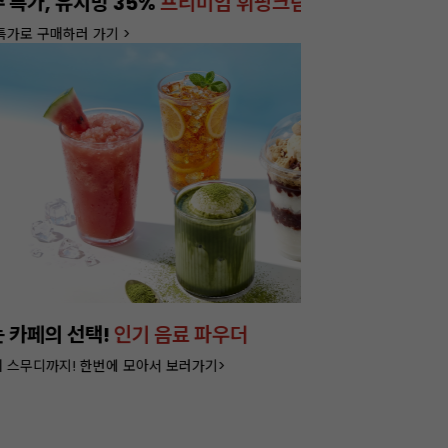
진행중!
이번주 특가, 유지
온라인 특가로 구매하러 
아머랜드 20+20 특별가!
잘되는 카페의 선
라떼부터 스무디까지! 한