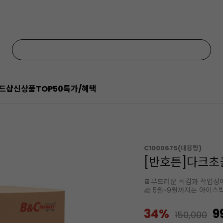
드샵
신상품
TOP50
특가/혜택
C1000675(대용량)
[반호튼]다크초콜
🍫부드러운 식감과 작업성
🧊 5월~9월까지는 아이스
34%
9
150,000