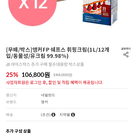
[무배/박스]앵커FP 쉐프스 휘핑크림(1L/12개
입/동물성/유크림 99.98%)
🧊 아이스박스 추가 구매 필수대용량 박스상품
25%
106,800
원
144,000원
사업자회원은 로그인 후, 할인 및 적립 혜택이 제공됩니다.
원산지
네덜란드
브랜드
앵커
배송
(조건)
지역별
추가 구성 상품