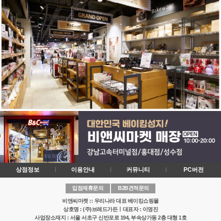
상점정보
이용안내
커뮤니티
PC버전
입점제휴문의
B2B견적문의
비앤씨마켓 :: 우리나라 대표 베이킹쇼핑몰
상호명 : (주)브레드가든ㅣ대표자 : 이영진
사업장소재지 : 서울 서초구 신반포로 194, 부속상가동 2층 대형 1호