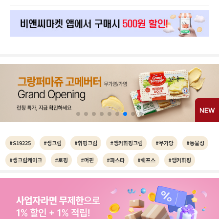
#S19225
#생크림
#휘핑크림
#앵커휘핑크림
#무가당
#동물성
#생크림케이크
#토핑
#머핀
#파스타
#쉐프스
#앵커휘핑