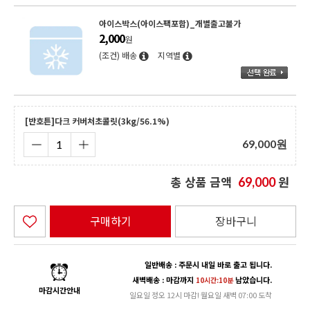
아이스박스(아이스팩포함)_개별출고불가
2,000
원
(조건) 배송
지역별
[반호튼]다크 커버처초콜릿(3kg/56.1%)
69,000
원
총 상품 금액
원
69,000
구매하기
장바구니
일반배송 : 주문시 내일 바로 출고 됩니다.
새벽배송 : 마감까지
남았습니다.
10시간:10분
마감시간안내
일요일 정오 12시 마감! 월요일 새벽 07:00 도착