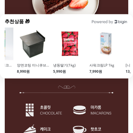
추천상품 🎁
[홉라] 식물성생크림(500ml)
양면코팅 미니큐브식빵틀 (풀먼식빵 뚜껑포함 6x6cm)
냉동딸기(1kg)
사워크림LP 1kg
8,990원
5,990원
7,990원
13,