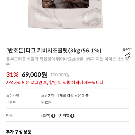
[반호튼]다크 커버처초콜릿(3kg/56.1%)
🍫부드러운 식감과 작업성이 뛰어나요🧊 5월~9월까지는 아이스박스 필
수
31%
69,000
원
100,000원
사업자회원은 로그인 후, 할인 및 적립 혜택이 제공됩니다.
특이사항
소비기한 : 1개월 이상 남은 제품
브랜드
반호튼
배송
(조건)
지역별
추가 구성 상품