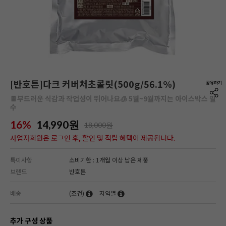
[반호튼]다크 커버처초콜릿(500g/56.1%)
🍫부드러운 식감과 작업성이 뛰어나요🧊 5월~9월까지는 아이스박스 필
수
16%
14,990
원
18,000원
사업자회원은 로그인 후, 할인 및 적립 혜택이 제공됩니다.
특이사항
소비기한 : 1개월 이상 남은 제품
브랜드
반호튼
배송
(조건)
지역별
추가 구성 상품