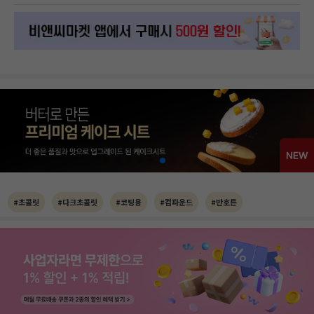
#초콜릿
#다크초콜릿
#코팅용
#컴파운드
#반호튼