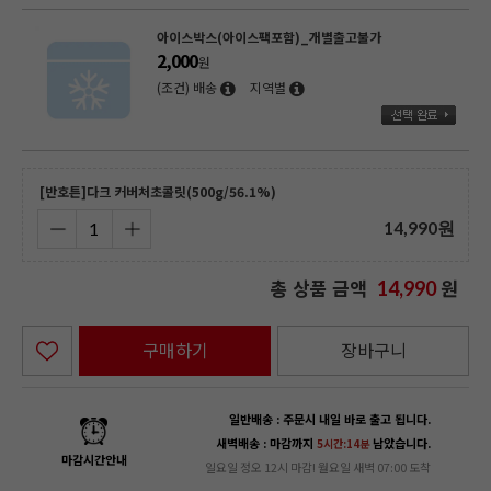
아이스박스(아이스팩포함)_개별출고불가
2,000
원
(조건) 배송
지역별
[반호튼]다크 커버처초콜릿(500g/56.1%)
14,990
원
총 상품 금액
원
14,990
구매하기
장바구니
일반배송 : 주문시 내일 바로 출고 됩니다.
새벽배송 : 마감까지
남았습니다.
5시간:14분
마감시간안내
일요일 정오 12시 마감! 월요일 새벽 07:00 도착