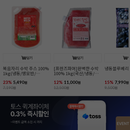
담기
담기
냉동블루베리(1kg)
냉동딸기(1kg)
냉동망고(1kg
15%
7,990
14%
5,990
10%
8,990
원
원
원
9,500
원
7,000
원
10,000
원