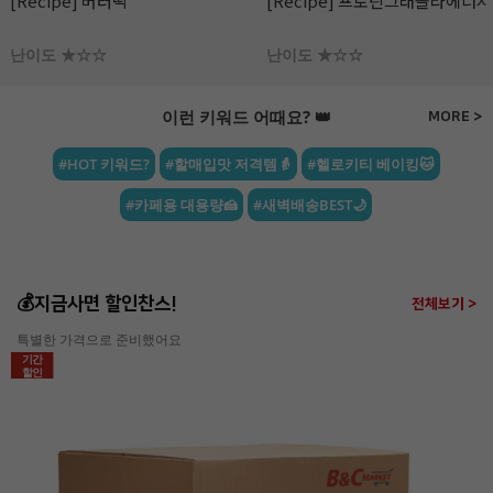
[Recipe] 프로틴그래놀라에너지바
[Recipe] 파로 플레이크 땅콩 &
라즈베리 초콜릿
난이도 ★☆☆
난이도 ★☆☆
이런 키워드 어때요? 👑
MORE >
#HOT 키워드?
#할매입맛 저격템👵
#헬로키티 베이킹🐱
#카페용 대용량🍰
#새벽배송BEST🌙
💰지금사면 할인찬스!
전체보기 >
특별한 가격으로 준비했어요
기간
할인