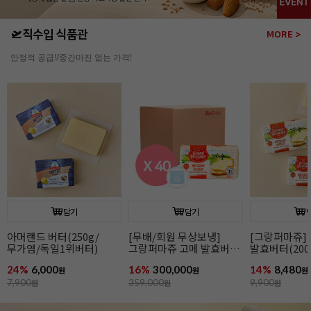
🛫직수입 식품관
MORE >
안정적 공급!/중간마진 없는 가격!
담기
담기
[그랑퍼마쥬] 고메
[무배/회원 무상보냉]
[그랑퍼마쥬]
발효버터(200g/무가염/
그랑퍼마쥬 고메 발효버터
발효버터(200
냉동/프랑스)
(200g*40개입/가염/냉동/
냉동/프랑스)
14%
8,480
16%
300,000
15%
8,480
원
프랑스)
원
원
9,900
원
359,000
원
9,990
원