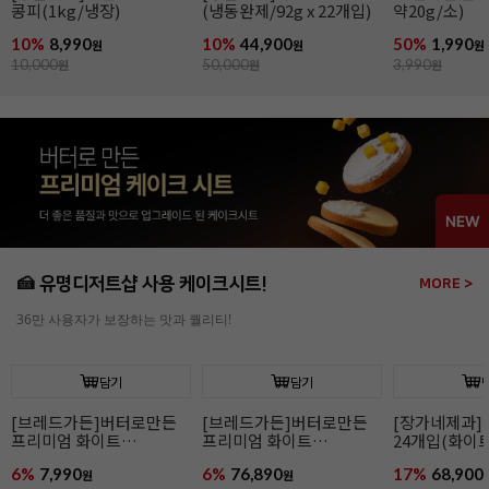
약20g/소)
약100g/소)
50%
1,990
48%
4,590
27%
39,900
원
원
3,990
원
8,990
원
54,990
원
🍰 유명디저트샵 사용 케이크시트!
MORE >
36만 사용자가 보장하는 맛과 퀄리티!