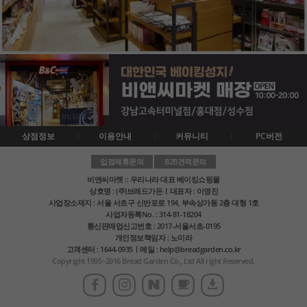
상점정보
이용안내
커뮤니티
PC버전
입점제휴문의
B2B견적문의
비앤씨마켓 :: 우리나라 대표 베이킹쇼핑몰
상호명 : (주)브레드가든ㅣ대표자 : 이영진
사업장소재지 : 서울 서초구 신반포로 194, 부속상가동 2층 대형 1호
사업자등록No. : 314-81-18204
통신판매업신고번호 : 2017-서울서초-0195
개인정보책임자 : 노미라
고객센터 : 1644-0935ㅣ메일 : help@breadgarden.co.kr
Copyright 1995~2016 Bread Garden Co., Ltd All right Reserved.