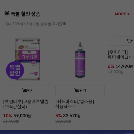
🌟 특별 할인 상품
MORE >
최대 80%까지! 베이킹 필수템 특가중🍫
담기
담기
[우피이피]
파티케이크믹스(북어/
파티케이크믹스(바나나)
고구마)
6%
14,990
6%
14,990
원
원
16,000
원
16,000
원
[햇쌀마루]
(15kg/칠복)
10%
59,000
66,000
원