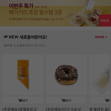
🌱 NEW 새로들어왔어요!
MORE >
발빠른 신상품&트랜드 만나보기
담기
담기
판 젤라틴 골드(10장/
판 젤라틴 골드(50장/
판젤라틴 골드(