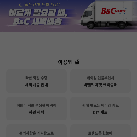
이용팁 🍯
빠른 익일 수령
베이킹 인플루언서
새벽배송 안내
비앤씨마켓 크리슈머
회원이 되면 푸짐한 혜택이
쉽게 만드는 베이킹 키트
회원 혜택
DIY 세트
문의사항은 게시판으로
트렌드를 한눈에