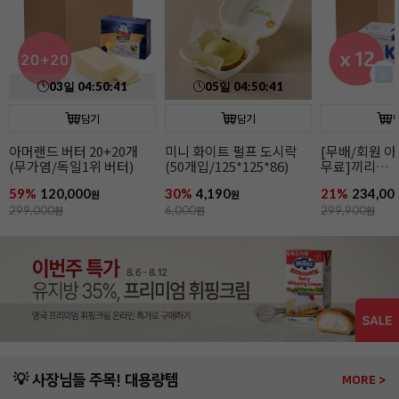
담기
담기
[무배/회원 아이스박스
매일 생크림R(500ml/
홍차가루(70g
무료]끼리
유지방38%)
크림치즈1kgx12개
21%
234,000
37%
4,990
15%
5,490
원
원
원
299,900
원
8,000
원
6,500
원
💡 사장님들 주목! 대용량템
MORE >