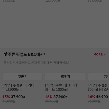
담기
담기
과나하70%(3kg/다크)
이보아르35%(3kg/
오팔리스33%(
화이트)
화이트)
10%
147,900
9%
149,900
13%
164,90
원
원
165,000
원
165,000
원
190,000
원
🍹주류 픽업도 B&C에서!
MORE >
온라인에서 결제하고 가까운 매장에서 픽업하세요!
담기
담기
[픽업] 주류)디종 산딸기
[픽업] 주류)꼬인트루
[픽업] 주류)
700ml (라즈베리)
(코인트로) 700ml
1000ml
16%
46,900
16%
41,900
16%
86,900
원
원
56,280
원
49,900
원
104,280
원