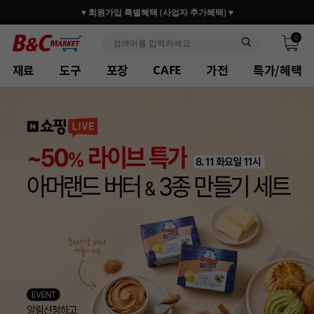
♥ 회원가입 특별혜택 (사업자 추가혜택) ♥
0
재료
도구
포장
가전
특가/혜택
CAFE