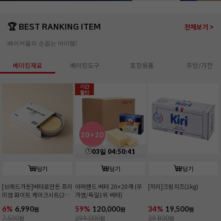
🏆 BEST RANKING ITEM
전체보기 >
베이커들의 손꼽는 아이템!
베이킹재료
베이킹도구
포장용품
주방/가전
기간
할인
03
일
04
:
50
:
39
담기
담기
담기
[브레드가든]버터로만든 프리
아머랜드 버터 20+20개 (무
[끼리]크림치즈(1kg)
미엄 화이트 케이크시트(2호/
가염/독일1위 버터)
커팅)
6%
6,990
59%
120,000
34%
19,500
원
원
원
7,500
원
299,000
원
29,800
원