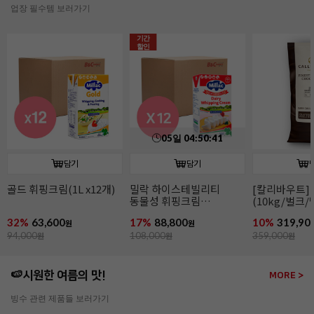
업장 필수템 보러가기
담기
담기
[칼리바우트]2815다크
[칼리바우트]
이태리산 파
(10kg/벌크/벨기에)
화이트초콜릿 W2(10kg/
(2~4mm/14k
벌크/벨기에)
파슬리후레이
10%
319,900
15%
319,200
11%
266,00
원
원
359,000
원
379,000
원
299,000
원
🍉시원한 여름의 맛!
MORE >
빙수 관련 제품들 보러가기