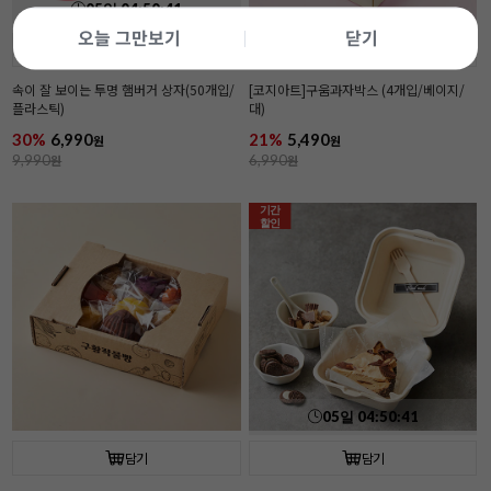
05
일
04
:
50
:
39
오늘 그만보기
닫기
담기
담기
속이 잘 보이는 투명 햄버거 상자(50개입/
[코지아트]구움과자박스 (4개입/베이지/
플라스틱)
대)
30%
6,990
21%
5,490
원
원
9,990
원
6,990
원
기간
할인
05
일
04
:
50
:
39
담기
담기