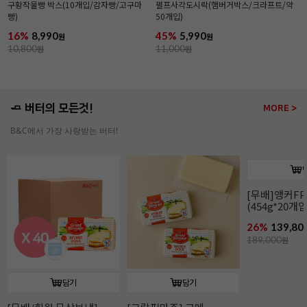
구황작물빵 박스(10개입/감자빵/고구마
펄프사각도시락(햄버거박스/크라프트/약
빵)
50개입)
16%
8,990
45%
5,990
원
원
10,800
원
11,000
원
🧈 버터의 모든것!
MORE >
B&C에서 가장 사랑받는 버터!
담기
담기