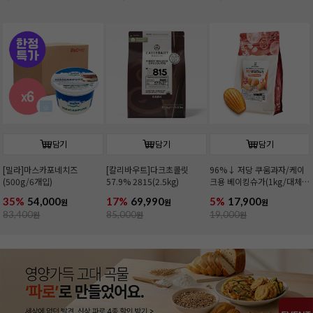
담기
담기
담기
[밀라]마스카포네치즈
[칼리바우트]다크초콜릿
96%↓ 저당 쿠움과자/케이
(500g/6개입)
57.9% 2815(2.5kg)
크용 베이킹슈가(1kg/대체
당)
35%
54,000
17%
69,990
5%
17,900
원
원
원
83,400
원
85,000
원
19,000
원