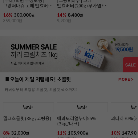
[무배]앵커FP 락틱버터
앵커FP락틱버터(454g/
[엘르앤비르]
(454g*20개입/발효버터)
발효버터)
(500g*8개입)
26%
139,800
21%
6,990
26%
95,920
원
원
189,000
원
8,900
원
130,000
원
🍫오늘이 제일 저렴해요! 초콜릿
MORE >
커버춰부터 코팅용 초콜릿, 초콜릿 색소까지!