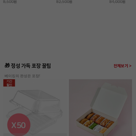
담기
담기
[장가네제과]케이크시트
[장가네제과]케이크시트
[장가네제과
24개입(화이트/미니)
(화이트/미니)
24개입(초코/
17%
68,900
17%
2,900
12%
77,900
원
원
84,000
원
3,500
원
88,800
원
🎁 정성 가득 포장 꿀팁
전체보기 >
베이킹의 완성은 포장!
기간
할인