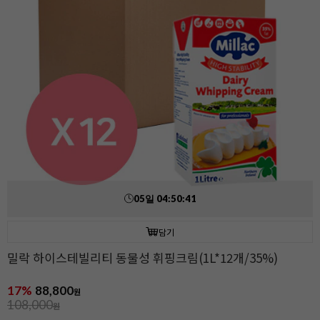
05
일
04
:
50
:
39
담기
밀락 하이스테빌리티 동물성 휘핑크림(1L*12개/35%)
17%
88,800
원
108,000
원