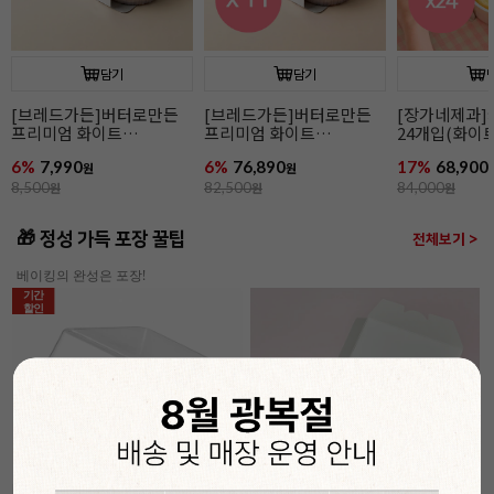
담기
담기
[장가네제과]케이크시트
[장가네제과]케이크시트
[장가네제과
24개입(화이트/미니)
(화이트/미니)
24개입(초코/
17%
68,900
17%
2,900
12%
77,900
원
원
84,000
원
3,500
원
88,800
원
🎁 정성 가득 포장 꿀팁
전체보기 >
베이킹의 완성은 포장!
기간
할인