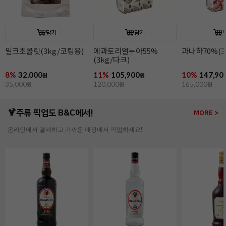
담기
담기
과나하70%(3kg/다크)
이보아르35%(3kg/
오팔리스33%(
화이트)
화이트)
10%
147,900
9%
149,900
13%
164,90
원
원
165,000
원
165,000
원
190,000
원
🍹주류 픽업도 B&C에서!
MORE >
온라인에서 결제하고 가까운 매장에서 픽업하세요!