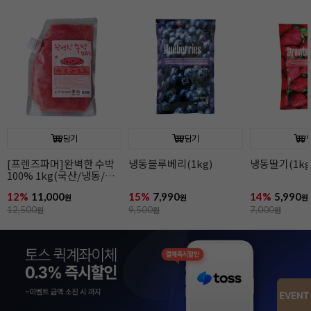
담기
담기
냉동딸기(1kg)
냉동망고(1kg)
[흥국에프앤비
자몽알갱이(42
14%
5,990
10%
8,990
6%
6,990
원
원
원
7,000
원
10,000
원
7,500
원