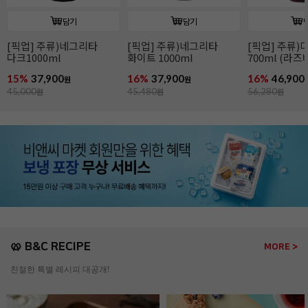
담기
담기
[픽업] 주류)디종 산딸기
[픽업] 주류)꼬인트루
[픽업] 주류)
700ml (라즈베리)
(코인트로) 700ml
1000ml
16%
46,900
16%
41,900
16%
86,900
원
원
56,280
원
49,900
원
104,280
원
🥨 B&C RECIPE
MORE >
친절한 특별 레시피 대공개!