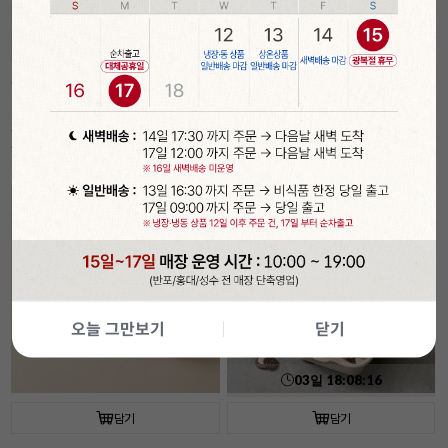
03
일
18
:
08
:
15
담기
담기
속이 잘 보이는 투명 햄버거 상자(50개입/
[코지아트]구움과자박스 (4개입/베이지/
플라스틱)
대)
30%
6,990
21%
5,490
원
원
9,990
원
6,990
원
기간
할인
오늘 그만보기
닫기
03
일
18
:
08
:
15
담기
담기