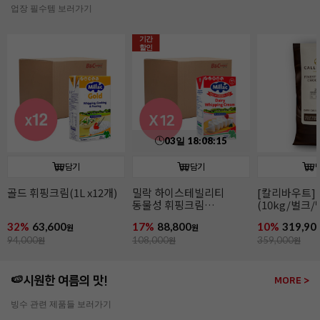
업장 필수템 보러가기
담기
담기
[칼리바우트]2815다크
[칼리바우트]
이태리산 파
(10kg/벌크/벨기에)
화이트초콜릿 W2(10kg/
(2~4mm/14k
벌크/벨기에)
파슬리후레이
10%
319,900
15%
319,200
11%
266,00
원
원
359,000
원
379,000
원
299,000
원
🍉시원한 여름의 맛!
MORE >
빙수 관련 제품들 보러가기