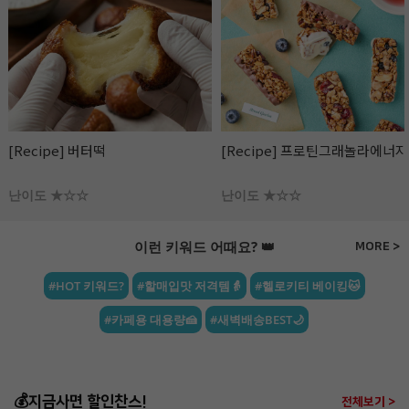
[Recipe] 프로틴그래놀라에너지바
[Recipe] 파로 플레이크 땅콩 &
라즈베리 초콜릿
난이도 ★☆☆
난이도 ★☆☆
이런 키워드 어때요? 👑
MORE >
#HOT 키워드?
#할매입맛 저격템👵
#헬로키티 베이킹🐱
#카페용 대용량🍰
#새벽배송BEST🌙
💰지금사면 할인찬스!
전체보기 >