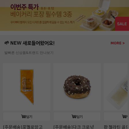
🌱 NEW 새로들어왔어요!
MORE >
발빠른 신상품&트랜드 만나보기
담기
담기
판 젤라틴 골드(10장/
판 젤라틴 골드(50장/
판젤라틴 골드(