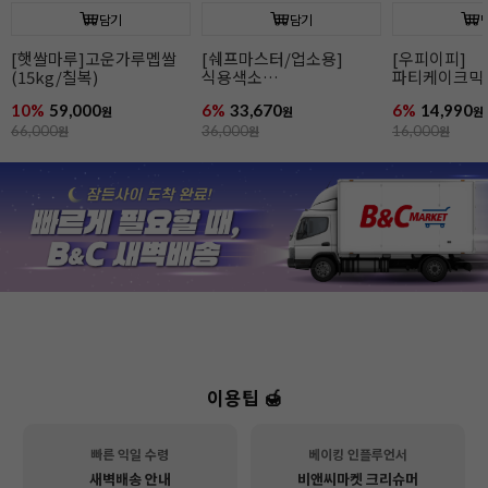
담기
담기
[우피이피]
파티케이크믹스(북어/
[햇쌀마루]
파티케이크믹스(바나나)
고구마)
(15kg/칠복)
6%
14,990
6%
14,990
10%
59,000
원
원
16,000
원
16,000
원
66,000
원
이용팁 🍯
빠른 익일 수령
베이킹 인플루언서
새벽배송 안내
비앤씨마켓 크리슈머