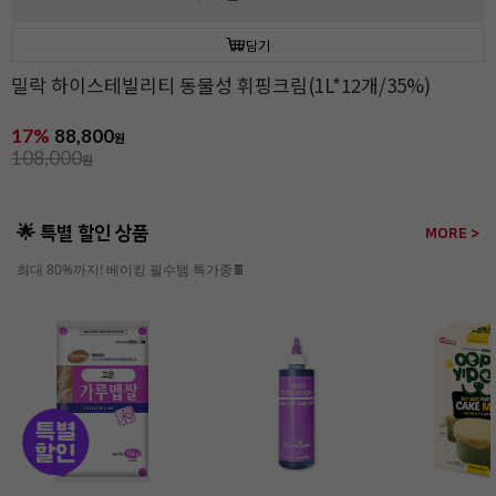
담기
밀락 하이스테빌리티 동물성 휘핑크림(1L*12개/35%)
17%
88,800
원
108,000
원
🌟 특별 할인 상품
MORE >
최대 80%까지! 베이킹 필수템 특가중🍫