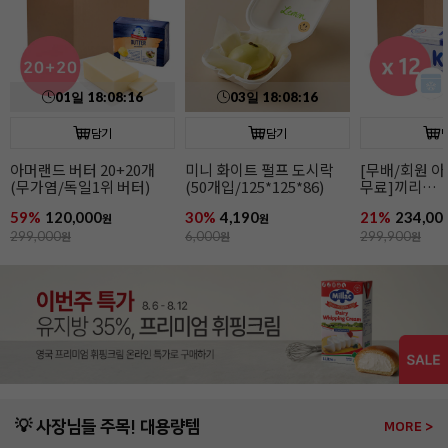
담기
담기
[무배/회원 아이스박스
매일 생크림R(500ml/
홍차가루(70g
무료]끼리
유지방38%)
크림치즈1kgx12개
21%
234,000
37%
4,990
15%
5,490
원
원
원
299,900
원
8,000
원
6,500
원
💡 사장님들 주목! 대용량템
MORE >