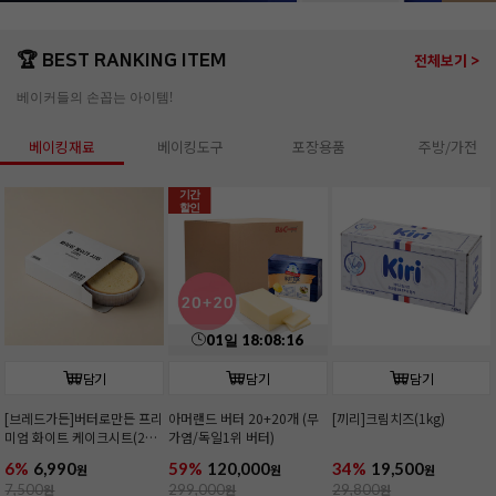
🏆 BEST RANKING ITEM
전체보기 >
베이커들의 손꼽는 아이템!
베이킹재료
베이킹도구
포장용품
주방/가전
기간
할인
01
일
18
:
08
:
15
담기
담기
담기
[브레드가든]버터로만든 프리
아머랜드 버터 20+20개 (무
[끼리]크림치즈(1kg)
미엄 화이트 케이크시트(2호/
가염/독일1위 버터)
커팅)
6%
6,990
59%
120,000
34%
19,500
원
원
원
7,500
원
299,000
원
29,800
원