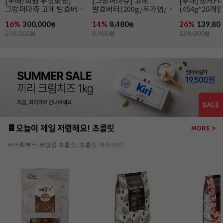
[무배]앵커FP 락틱버터
앵커FP락틱버터(454g/
[엘르앤비르]
(454g*20개입/발효버터)
발효버터)
(500g*8개입)
26%
139,800
21%
6,990
26%
95,920
원
원
189,000
원
8,900
원
130,000
원
🍫오늘이 제일 저렴해요! 초콜릿
MORE >
커버춰부터 코팅용 초콜릿, 초콜릿 색소까지!