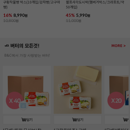
구황작물빵 박스(10개입/감자빵/고구마
펄프사각도시락(햄버거박스/크라프트/약
빵)
50개입)
16%
8,990
45%
5,990
원
원
10,800
원
11,000
원
🧈 버터의 모든것!
MORE >
B&C에서 가장 사랑받는 버터!
담기
담기