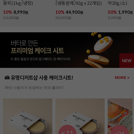
약20g/소)
약100g/소)
50%
1,990
48%
4,590
27%
39,900
원
원
3,990
원
8,990
원
54,990
원
🍰 유명디저트샵 사용 케이크시트!
MORE >
36만 사용자가 보장하는 맛과 퀄리티!