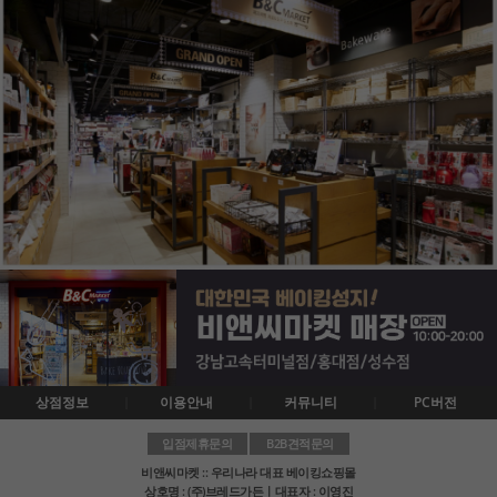
상점정보
이용안내
커뮤니티
PC버전
입점제휴문의
B2B견적문의
비앤씨마켓 :: 우리나라 대표 베이킹쇼핑몰
상호명 : (주)브레드가든ㅣ대표자 : 이영진