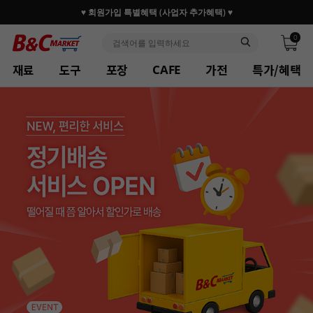
30만 홈베이커 1.2만 사업자가 즐겨찾는 마켓리더
0
재료
도구
포장
가전
특가/혜택
CAFE