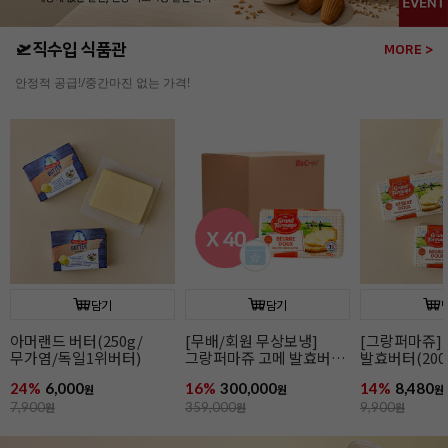
🛫직수입 식품관
MORE >
안정적 공급!/중간마진 없는 가격!
담기
담기
[그랑퍼마쥬] 고메
[무배/회원 무상보냉]
[그랑퍼마쥬]
발효버터(200g/무가염/
그랑퍼마쥬 고메 발효버터
발효버터(200
냉동/프랑스)
(200g*40개입/가염/냉동/
냉동/프랑스)
14%
8,480
16%
300,000
15%
8,480
원
프랑스)
원
원
9,900
원
359,000
원
9,990
원