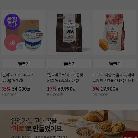
담기
담기
담기
[밀라]마스카포네치즈
[칼리바우트]다크초콜릿
96%↓ 저당 쿠움과자/케이
(500g/6개입)
57.9% 2815(2.5kg)
크용 베이킹슈가(1kg/대체
당)
35%
54,000
17%
69,990
5%
17,900
원
원
원
83,400
원
85,000
원
19,000
원