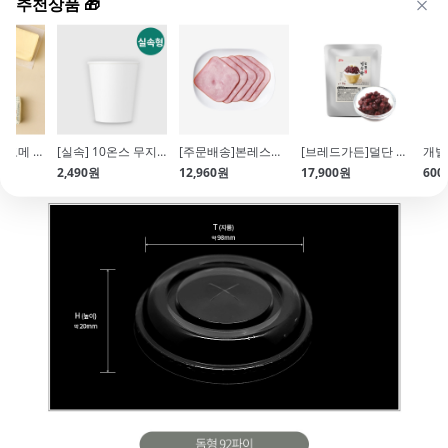
추천상품 🎁
[그랑퍼마쥬] 고메 발효버터(200g\/가염\/냉동\/프랑스)
[실속] 10온스 무지종이컵(85*95mm\/340ml\/50개입)
[주문배송]본레스햄 사각 슬라이스(500g\/냉장)
[브레드가든]덜단 눈꽃빙수팥(1kg)
2,490원
12,960원
17,900원
600