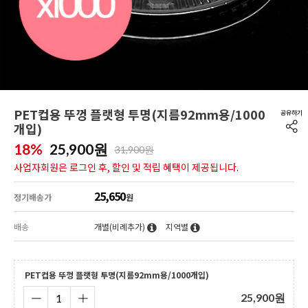
PET컵용 뚜껑 플랫형 투명(지름92mm용/1000
개입)
18%
25,900
원
31,900원
사업자회원은 로그인 후, 할인 및 적립 혜택이 제공됩니다.
25,650
정기배송가
원
배송
개별(비례추가)
지역별
PET컵용 뚜껑 플랫형 투명(지름92mm용/1000개입)
25,900
원