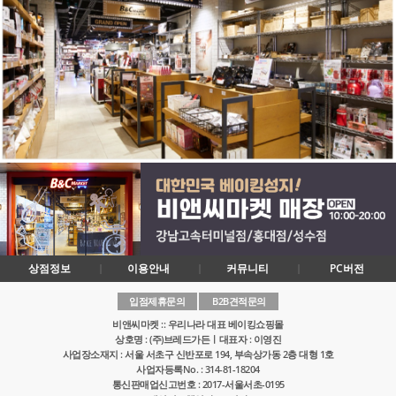
상점정보
이용안내
커뮤니티
PC버전
입점제휴문의
B2B견적문의
비앤씨마켓 :: 우리나라 대표 베이킹쇼핑몰
상호명 : (주)브레드가든ㅣ대표자 : 이영진
사업장소재지 : 서울 서초구 신반포로 194, 부속상가동 2층 대형 1호
사업자등록No. : 314-81-18204
통신판매업신고번호 : 2017-서울서초-0195