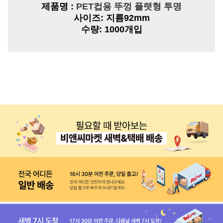
제품명 :
PET컵용 뚜껑 플랫형 투명
사이즈:
지름92mm
수량:
1000개입