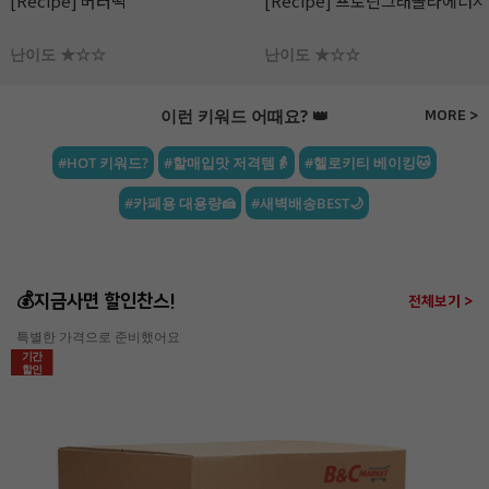
[Recipe] 프로틴그래놀라에너지바
[Recipe] 파로 플레이크 땅콩 &
라즈베리 초콜릿
난이도 ★☆☆
난이도 ★☆☆
이런 키워드 어때요? 👑
MORE >
#HOT 키워드?
#할매입맛 저격템👵
#헬로키티 베이킹🐱
#카페용 대용량🍰
#새벽배송BEST🌙
💰지금사면 할인찬스!
전체보기 >
특별한 가격으로 준비했어요
기간
할인