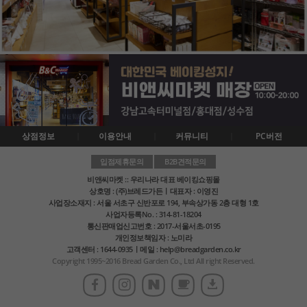
상점정보
이용안내
커뮤니티
PC버전
입점제휴문의
B2B견적문의
비앤씨마켓 :: 우리나라 대표 베이킹쇼핑몰
상호명 : (주)브레드가든ㅣ대표자 : 이영진
사업장소재지 : 서울 서초구 신반포로 194, 부속상가동 2층 대형 1호
사업자등록No. : 314-81-18204
통신판매업신고번호 : 2017-서울서초-0195
개인정보책임자 : 노미라
고객센터 : 1644-0935ㅣ메일 : help@breadgarden.co.kr
Copyright 1995~2016 Bread Garden Co., Ltd All right Reserved.