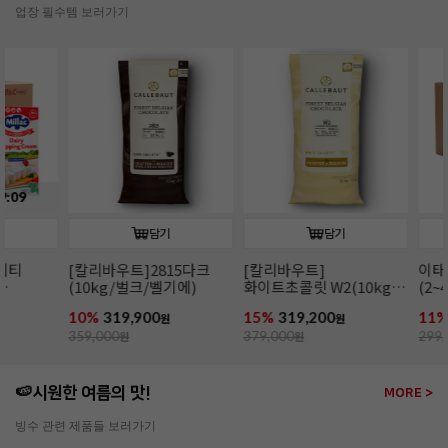
업장 필수템 보러가기
담기
담기
[칼리바우트]2815다크
[칼리바우트]
이태리산 파
(10kg/벌크/벨기에)
화이트초콜릿 W2(10kg/
(2~4mm/14k
벌크/벨기에)
파슬리후레이
10%
319,900
15%
319,200
11%
266,00
원
원
359,000
원
379,000
원
299,000
원
🍉시원한 여름의 맛!
MORE >
빙수 관련 제품들 보러가기