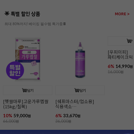
🌟 특별 할인 상품
MORE >
최대 80%까지! 베이킹 필수템 특가중🍫
담기
담기
[우피이피]
파티케이크믹스(북어/
파티케이크믹스(바나나)
고구마)
6%
14,990
6%
14,990
원
원
16,000
원
16,000
원
[햇쌀마루]
(15kg/칠복)
10%
59,000
66,000
원