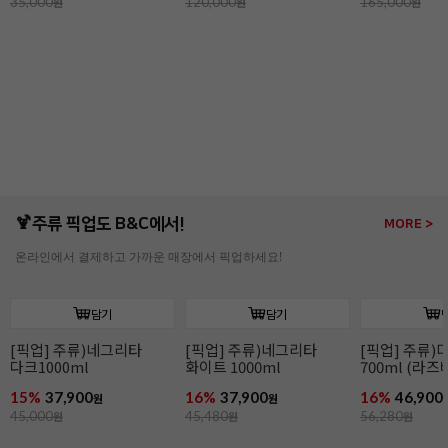
담기
담기
과나하70%(3kg/다크)
이보아르35%(3kg/
오팔리스33%(
화이트)
화이트)
10%
147,900
9%
149,900
13%
164,90
원
원
165,000
원
165,000
원
190,000
원
🍹주류 픽업도 B&C에서!
MORE >
온라인에서 결제하고 가까운 매장에서 픽업하세요!
담기
담기
[픽업] 주류)디종 산딸기
[픽업] 주류)꼬인트루
[픽업] 주류)
700ml (라즈베리)
(코인트로) 700ml
1000ml
16%
46,900
16%
41,900
16%
86,900
원
원
56,280
원
49,900
원
104,280
원