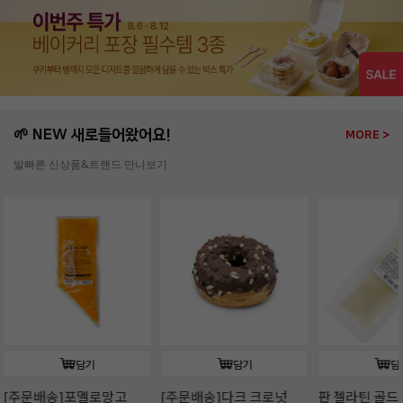
🌱 NEW 새로들어왔어요!
MORE >
발빠른 신상품&트랜드 만나보기
담기
담기
판 젤라틴 골드(10장/
판 젤라틴 골드(50장/
판젤라틴 골드(