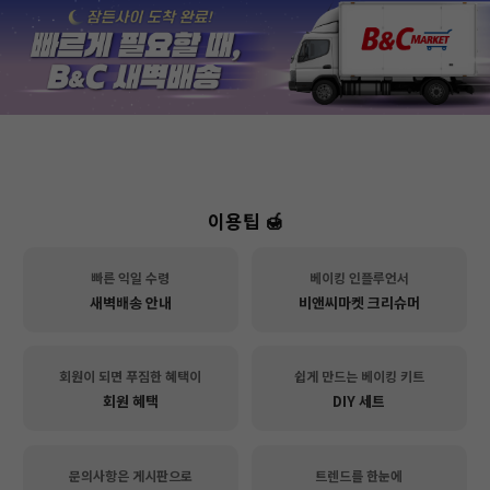
이용팁 🍯
빠른 익일 수령
베이킹 인플루언서
새벽배송 안내
비앤씨마켓 크리슈머
회원이 되면 푸짐한 혜택이
쉽게 만드는 베이킹 키트
회원 혜택
DIY 세트
문의사항은 게시판으로
트렌드를 한눈에