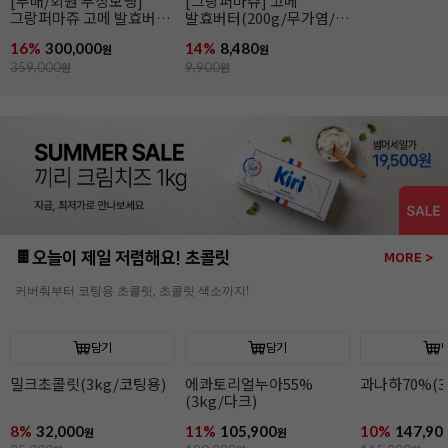
[무배]앵커FP 락틱버터
앵커FP락틱버터(454g/
[엘르앤비르]
(454g*20개입/발효버터)
발효버터)
(500g*8개입)
26%
139,800
21%
6,990
26%
95,920
원
원
189,000
원
8,900
원
130,000
원
🍫오늘이 제일 저렴해요! 초콜릿
MORE >
커버춰부터 코팅용 초콜릿, 초콜릿 색소까지!