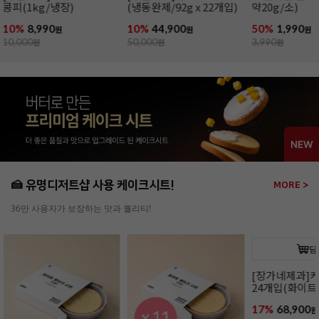
약20g/소)
약100g/소)
50%
1,990
48%
4,590
27%
39,900
원
원
3,990
원
8,990
원
54,990
원
🍰 유명디저트샵 사용 케이크시트!
MORE >
36만 사용자가 보장하는 맛과 퀄리티!