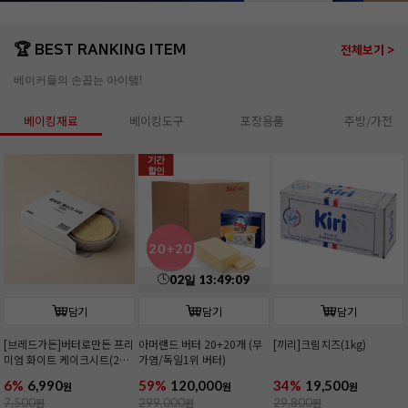
🏆 BEST RANKING ITEM
전체보기 >
베이커들의 손꼽는 아이템!
베이킹재료
베이킹도구
포장용품
주방/가전
기간
할인
02
일
13
:
49
:
07
담기
담기
담기
[브레드가든]버터로만든 프리
아머랜드 버터 20+20개 (무
[끼리]크림치즈(1kg)
미엄 화이트 케이크시트(2호/
가염/독일1위 버터)
커팅)
6%
6,990
59%
120,000
34%
19,500
원
원
원
7,500
원
299,000
원
29,800
원