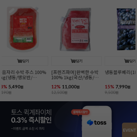
담기
담기
냉동블루베리(1kg)
냉동딸기(1kg)
냉동망고(1kg
15%
7,990
14%
5,990
10%
8,990
원
원
원
9,500
원
7,000
원
10,000
원