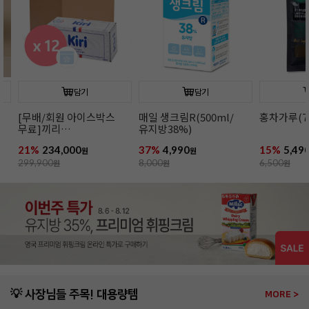
담기
담기
[무배/회원 아이스박스
매일 생크림R(500ml/
홍차가루(70g
무료]끼리
유지방38%)
크림치즈1kgx12개
21%
234,000
37%
4,990
15%
5,490
원
원
원
299,900
원
8,000
원
6,500
원
💡 사장님들 주목! 대용량템
MORE >