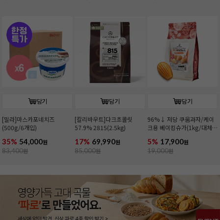
담기
담기
담기
[밀라]마스카포네치즈
[칼리바우트]다크초콜릿
96%↓ 저당 쿠움과자/케이
(500g/6개입)
57.9% 2815(2.5kg)
크용 베이킹슈가(1kg/대체
당)
35%
54,000
17%
69,990
5%
17,900
원
원
원
83,400
원
85,000
원
19,000
원