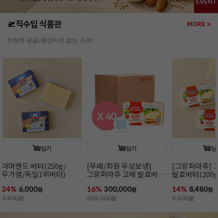
🛫직수입 식품관
MORE >
안정적 공급!/중간마진 없는 가격!
담기
담기
[그랑퍼마쥬] 고메
[무배/회원 무상보냉]
[그랑퍼마쥬]
발효버터(200g/무가염/
그랑퍼마쥬 고메 발효버터
발효버터(200
냉동/프랑스)
(200g*40개입/가염/냉동/
냉동/프랑스)
14%
8,480
16%
300,000
15%
8,480
원
프랑스)
원
원
9,900
원
359,000
원
9,990
원