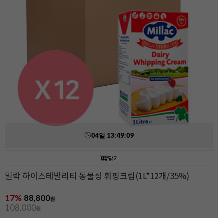
04
일
13
:
49
:
07
담기
밀락 하이스테빌리티 동물성 휘핑크림(1L*12개/35%)
17%
88,800
원
108,000
원