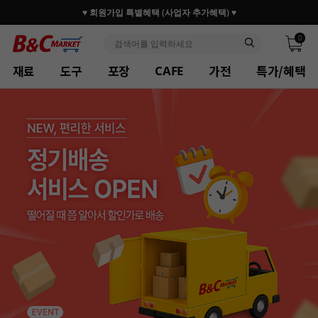
30만 홈베이커 1.2만 사업자가 즐겨찾는 마켓리더
0
재료
도구
포장
가전
특가/혜택
CAFE