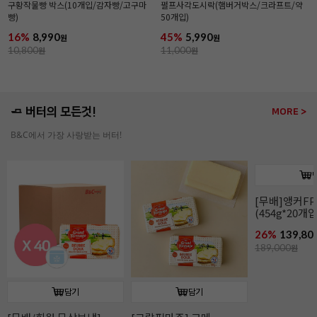
구황작물빵 박스(10개입/감자빵/고구마
펄프사각도시락(햄버거박스/크라프트/약
빵)
50개입)
16%
8,990
45%
5,990
원
원
10,800
원
11,000
원
🧈 버터의 모든것!
MORE >
B&C에서 가장 사랑받는 버터!
담기
담기