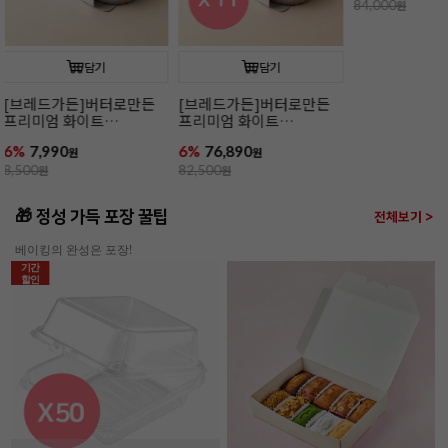
담기
담기
[장가네제과]케이크시트
[장가네제과]케이크시트
[장가네제과
24개입(화이트/미니)
(화이트/미니)
24개입(초코/
17%
68,900
17%
2,900
12%
77,900
원
원
84,000
원
3,500
원
88,800
원
🎁 정성 가득 포장 꿀팁
전체보기 >
베이킹의 완성은 포장!
기간
할인