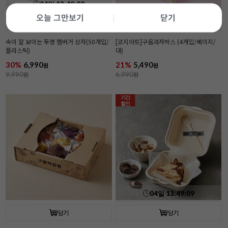
04
일
13
:
49
:
07
오늘 그만보기
닫기
담기
담기
속이 잘 보이는 투명 햄버거 상자(50개입/
[코지아트]구움과자박스 (4개입/베이지/
플라스틱)
대)
30%
6,990
21%
5,490
원
원
9,990
원
6,990
원
기간
할인
04
일
13
:
49
:
07
담기
담기