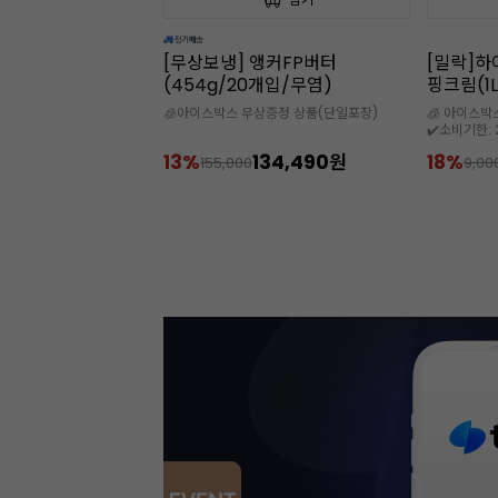
앵커FP버터
[밀락]하이스테빌리티 동물성 휘
속이 잘 
0개입/무염)
핑크림(1L/35%)
(50개입
상증정 상품(단일포장)
🧊 아이스박스 추가 구매 필수
🌟 디저트
✔️소비기한: 2026-09-08
134,490원
18%
7,400원
30%
9,000
9,9