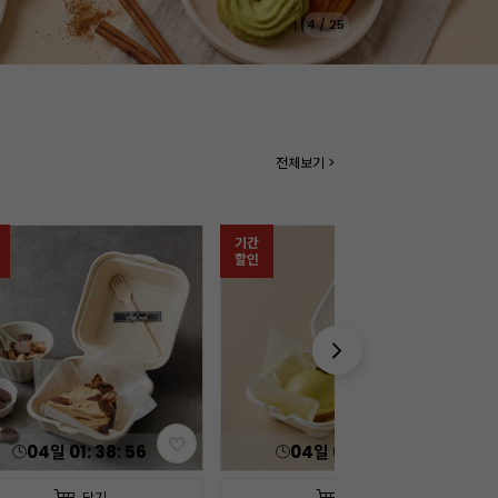
5
/
25
전체보기 >
04
일
01
:
38
:
54
담기
담기