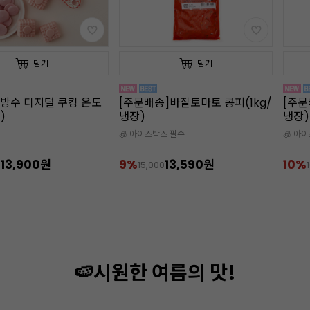
담기
담기
방수 디지털 쿠킹 온도
[주문배송]바질토마토 콩피(1kg/
[주문
)
냉장)
냉장)
🧊 아이스박스 필수
🧊 아
13,900원
9%
13,590원
10%
0
15,000
🍉시원한 여름의 맛!