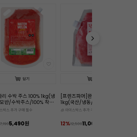
담기
담기
리 수박 주스 100% 1kg(냉
[프렌즈파머]완벽한 수박 100%
냉
모반/수박주스/100% 착
1kg(국산/냉동/땡모반/100%착
즙)
이스박스 추가 구매 필수
🧊 아이스박스 추가 구매 필수

5,490원
12%
11,000원
1
7,190
12,500