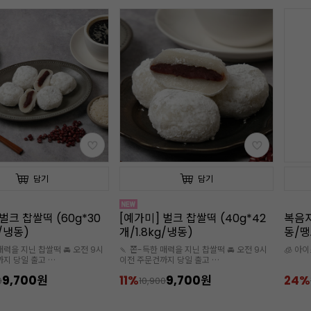
담기
담기
벌크 찹쌀떡 (60g*30
[예가미] 벌크 찹쌀떡 (40g*42
복음자
g/냉동)
개/1.8kg/냉동)
동/땡
즙)
매력을 지닌 찹쌀떡 🚘 오전 9시
🍡 쫀-득한 매력을 지닌 찹쌀떡 🚘 오전 9시
🧊 아
까지 당일 출고
이전 주문건까지 당일 출고
스 추가구매 필수
🧊아이스박스 추가구매 필수
9,700원
11%
9,700원
24%
0
10,900