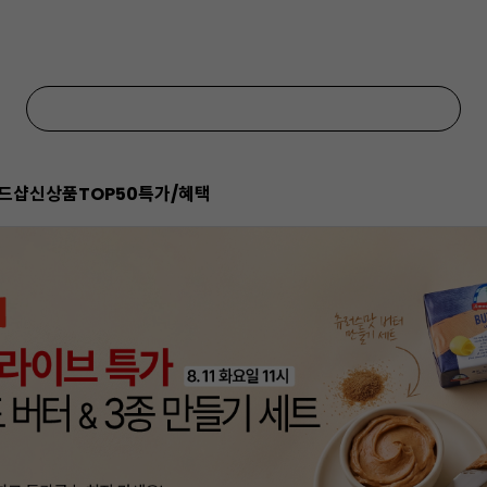
드샵
신상품
TOP50
특가/혜택