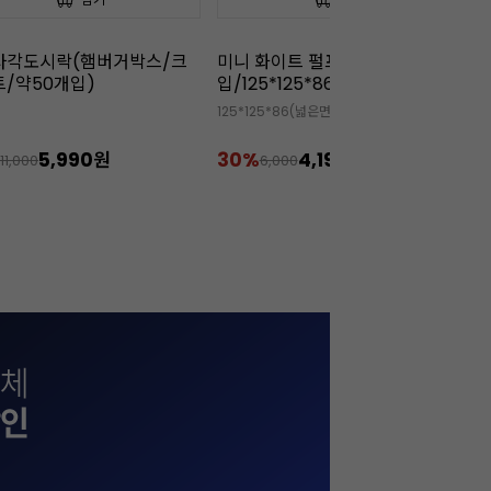
화이트 펄프 도시락 (50개
[무배/회원 아이스박스 무료]끼
25*125*86)
리 크림치즈(1kgx12개)
3
125*86(넓은면)/75*75*86(바닥면)
🧊 회원 아이스박스 무상 증정 상품
✅

%
4,190원
22%
234,000원
6,000
299,900