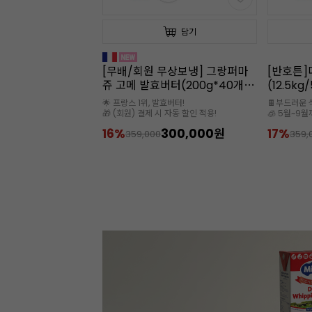
담기
담기
 무상보냉] 그랑퍼마
[반호튼]다크 커버처초콜릿
[햇쌀마
버터(200g*40개
(12.5kg/56.1%/대용량)
입/1kg
동/프랑스)
발효버터!
🍫부드러운 식감과 작업성이 뛰어나요
* 수분량: 1
시 자동 할인 적용!
🧊 5월~9월까지는 아이스박스 필수
300,000원
17%
299,000원
28%
359,000
120