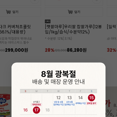
담기
담기
루]우리쌀 찹쌀가루(12봉
[밀락]골드 휘핑크림(1L x12개)
[밀
/습식/수분약12%)
핑크림
2%(±1%)
🧊 아이스박스 추가 구매 필수
🧊 아
✔️소비
86,280원
32%
63,600원
18%
,000
94,000