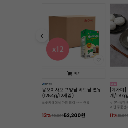
담기
담기
프엉남 베트남 연유
응오이사오 프엉남 베트남 연유
[예가미] 
(1284g/12개입)
개/1.8k
 많이 쓰는 연유
☕🍨카페에서 가장 많이 쓰는 연유
🍡 쫀-득한 
이전 주문건
🧊아이스박
,350원
13%
52,200원
11%
60,000
10,90