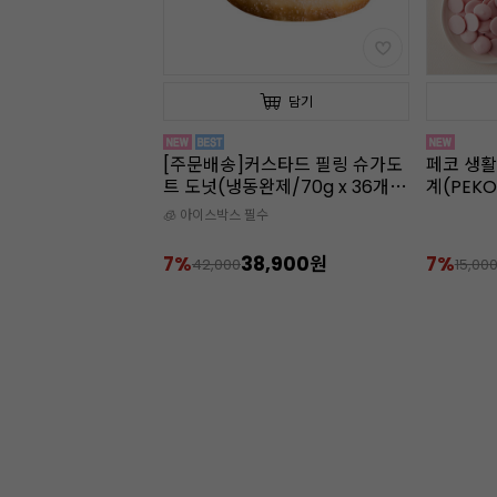
담기
담기
몬필링 레몬도트 도
[주문배송]커스타드 필링 슈가도
페코 생활
3g x 36개입)
트 도넛(냉동완제/70g x 36개
계(PEKO
입)
수
🧊 아이스박스 필수
7,900원
7%
38,900원
7%
42,000
15,00