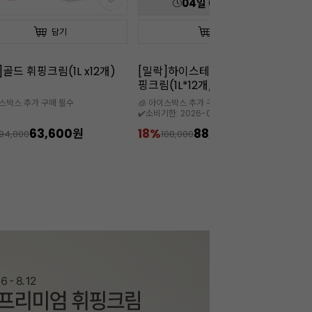
04
일
01
:
38
:
53
담기
담기
락]하이스테빌리티 동물성 휘
[칼리바우트]2815다크(10kg/벌
[
(1L*12개/35%)
크/벨기에)
이스박스 추가 구매 필수
🧊 5월~9월까지는 아이스박스 필수

기한: 2026-09-08
88,800원
11%
319,900원
108,000
359,000