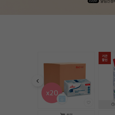
기간
기간
할인
할인
04
일
01
:
38
:
54
담기
담기