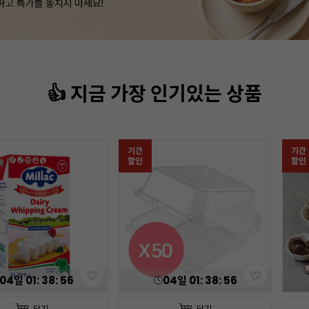
👍 지금 가장 인기있는 상품
기간
기간
할인
할인
04
일
01
:
38
:
54
04
일
01
:
38
:
54
담기
담기