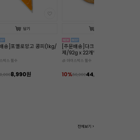
담기
담기
배송]포멜로망고 콩피(1kg/
[주문배송]다크 크로넛(냉동완
판
제/92g x 22개입)
이스박스 필수
🧊 아이스박스 필수
8,990원
10%
44,900원
5
10,000
50,000
전체보기 >