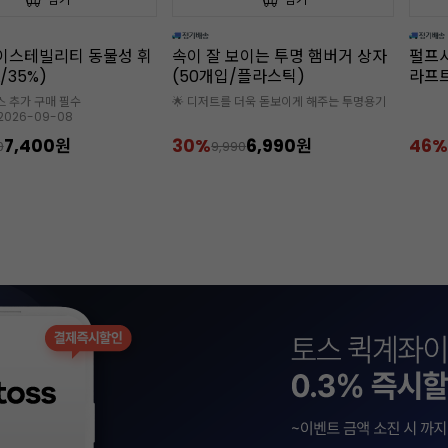
보이는 투명 햄버거 상자
펄프사각도시락(햄버거박스/크
미니 
/플라스틱)
라프트/약50개입)
입/1
를 더욱 돋보이게 해주는 투명용기
125*
6,990원
46%
5,990원
30
90
11,000