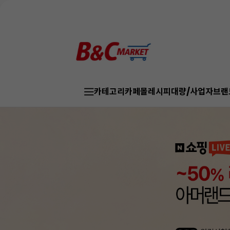
카테고리
카페몰
레시피
대량/사업자
브랜