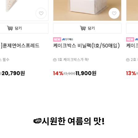
담기
담기
송]훈제연어스프레드
케이크박스 비닐팩(1호/50매입)
케이크
스 필수
🎂 1호 케이크박스가 쏙!
🎂 2
20,790원
14%
11,900원
13%
0
13,900
🍉시원한 여름의 맛!