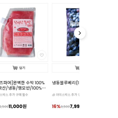
담기
담기
즈파머]완벽한 수박 100%
냉동블루베리(1kg)
냉
(국산/냉동/땡모반/100%착
이스박스 추가 구매 필수
🧊 아이스박스 추가 구매 필수

11,000원
16%
7,990원
1
2,500
9,500