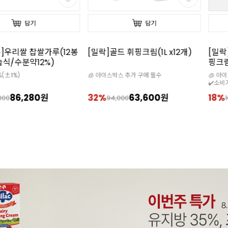
담기
담기
]우리쌀 찹쌀가루(12봉
[밀락]골드 휘핑크림(1L x12개)
[밀락
/습식/수분약12%)
핑크림
%(±1%)
🧊 아이스박스 추가 구매 필수
🧊 아
✔️소비기
86,280원
32%
63,600원
18%
000
94,000