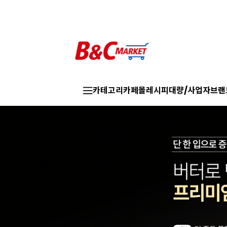
카테고리
카페몰
레시피
대량/사업자
브랜