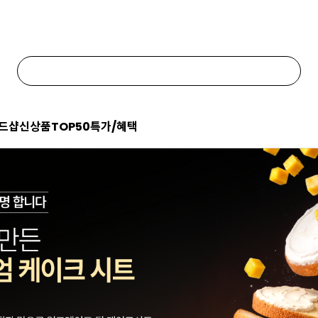
드샵
신상품
TOP50
특가/혜택