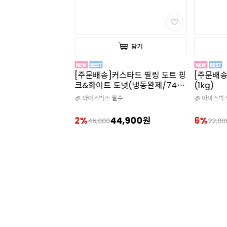
담기
담기
투스 스프레드 필링
[주문배송]커스타드 필링 도트 핑
[주문배
/76g x 36개입)
크&화이트 도넛(냉동완제/74g
(1kg)
x 36개입)
수
🧊 아이스박스 필수
🧊 아이스박
,900원
2%
44,900원
6%
46,000
22,00