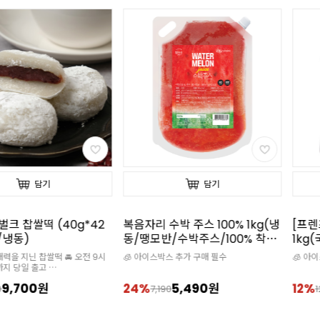
담기
담기
벌크 찹쌀떡 (40g*42
복음자리 수박 주스 100% 1kg(냉
[프렌
g/냉동)
동/땡모반/수박주스/100% 착
1kg
즙)
즙)
매력을 지닌 찹쌀떡 🚘 오전 9시
🧊 아이스박스 추가 구매 필수
🧊 아
까지 당일 출고
스 추가구매 필수
9,700원
24%
5,490원
12%
0
7,190
1