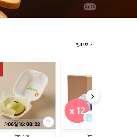
5
/
23
전체보기 >
06
일
15
:
00
:
20
담기
담기