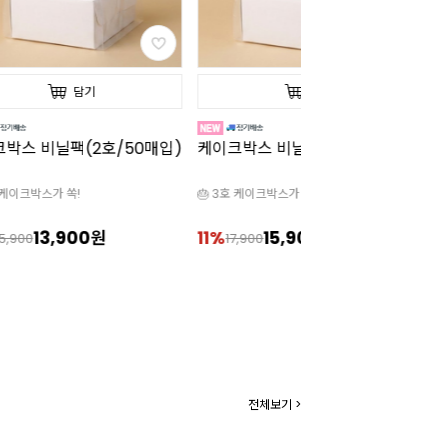
담기
담기
박스 비닐팩(2호/50매입)
케이크박스 비닐팩(3호/50매입)
[
틱
호 케이크박스가 쏙!
🎂 3호 케이크박스가 쏙!


13,900원
11%
15,900원
1
15,900
17,900
전체보기 >