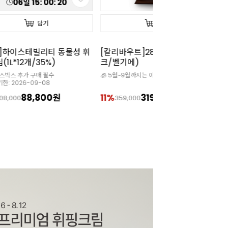
06
일
15
:
00
:
18
담기
담기
]하이스테빌리티 동물성 휘
[칼리바우트]2815다크(10kg/벌
[칼
(1L*12개/35%)
크/벨기에)
W
이스박스 추가 구매 필수
🧊 5월~9월까지는 아이스박스 필수

한: 2026-09-08
88,800원
11%
319,900원
1
108,000
359,000