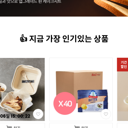
👍 지금 가장 인기있는 상품
기간
할인
06
일
15
:
00
:
20
담기
담기