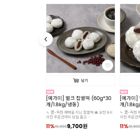
담기
담기
프엉남 베트남 연유
[예가미] 벌크 찹쌀떡 (60g*30
[예가미] 
개입)
개/1.8kg/냉동)
개/1.8k
 많이 쓰는 연유
🍡 쫀-득한 매력을 지닌 찹쌀떡 🚘 오전 9시
🍡 쫀-득한 
이전 주문건까지 당일 출고
이전 주문건
🧊아이스박스 추가구매 필수
🧊아이스박
2,200원
11%
9,700원
11%
10,900
10,90