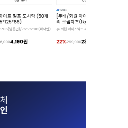
화이트 펄프 도시락 (50개
[무배/회원 아이스박스 무료]끼
미
5*125*86)
리 크림치즈(1kgx12개)
개
25*86(넓은면)/75*75*86(바닥면)
🧊 회원 아이스박스 무상 증정 상품
1
4,190원
22%
234,000원
3
6,000
299,900