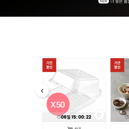
기간
기간
할인
할인
일
15
:
00
:
20
06
일
15
:
00
:
20
담기
담기