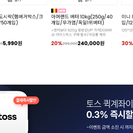
도시락(햄버거박스/크
아머랜드 버터 10kg(250g/40
미니 
50개입)
개입/무가염/독일1위버터)
입/12
⭐앵커보다 920g 용량은UP! 가격DOWN!
125*1
🧊 아이스박스 구매 필수/사은품 제외
5,990원
20%
240,000원
30%
00
299,000