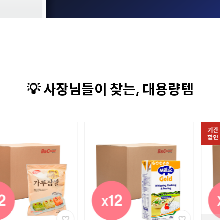
💡 사장님들이 찾는, 대용량템
기간
할인