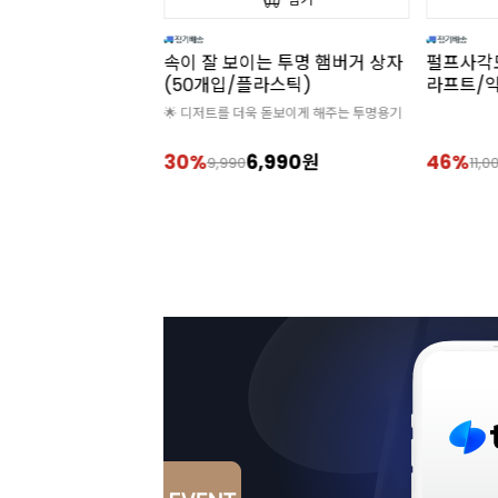
테빌리티 동물성 휘
속이 잘 보이는 투명 햄버거 상자
펄프사각
5%)
(50개입/플라스틱)
라프트/약
가 구매 필수
🌟 디저트를 더욱 돋보이게 해주는 투명용기
6-09-08
,400원
30%
6,990원
46%
9,990
11,0