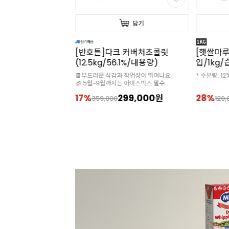
담기
담기
무상보냉] 그랑퍼마
[반호튼]다크 커버처초콜릿
[햇쌀마루
버터(200g*40개
(12.5kg/56.1%/대용량)
입/1kg
/프랑스)
발효버터!
🍫부드러운 식감과 작업성이 뛰어나요
* 수분량: 12
 자동 할인 적용!
🧊 5월~9월까지는 아이스박스 필수
300,000원
17%
299,000원
28%
359,000
120,