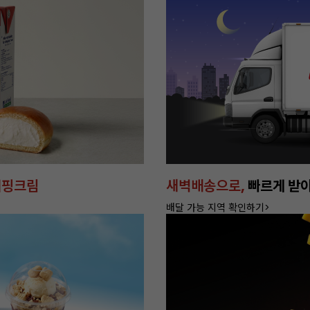
편한쇼핑
무상보냉서비스
15만원이상 구매하고 혜택 누리기!