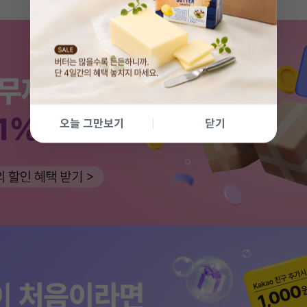
오늘 그만보기
닫기