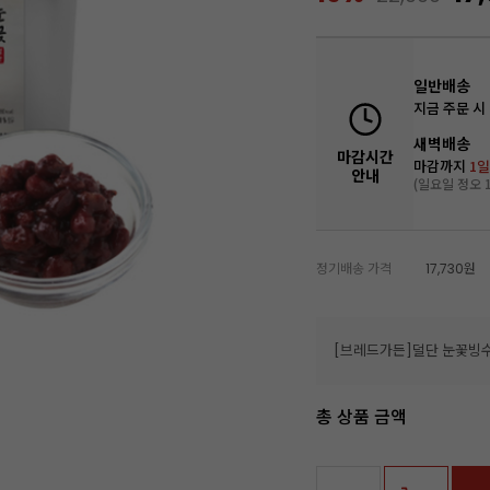
일반배송
지금 주문 시
새벽배송
마감시간
마감까지
1일
안내
(일요일 정오 1
정기배송 가격
17,730원
[브레드가든]덜단 눈꽃빙수
총 상품 금액