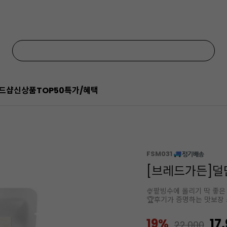
드샵
신상품
TOP50
특가/혜택
FSM031
[브레드가든]덜단
🍨팥빙수에 올리기 딱 좋은 
🏆후기가 증명하는 맛보장
19%
17
22,000