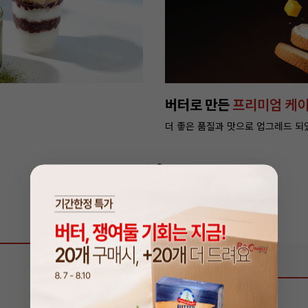
종
단 4일, 버터 쟁여둘 기회
특별 할인가 만나러 가기 >
상품 리뷰
0