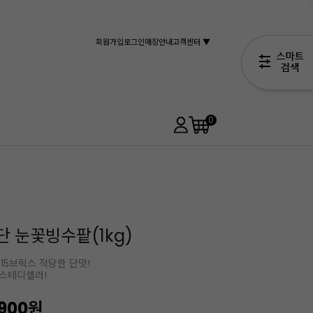
회원가입
로그인
매장안내
고객센터 ▼
0
 눈꽃빙수팥(1kg)
15브릭스 적당한 단맛!
 스테디셀러!
,900
원