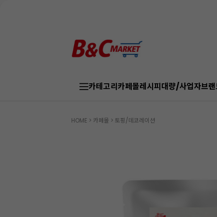
카테고리
카페몰
레시피
대량/사업자
브랜
HOME
>
카페몰
>
토핑/데코레이션