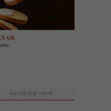
아머랜드 20+20 특별가!
잘되는 카페의 선
라떼부터 스무디까지! 한
배송/교환/환불/구매서류