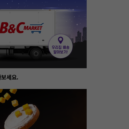
진행중!
이번주 특가, 유지
온라인 특가로 구매하러 