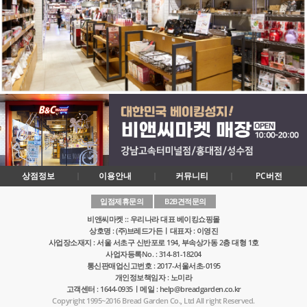
상점정보
이용안내
커뮤니티
PC버전
입점제휴문의
B2B견적문의
비앤씨마켓 :: 우리나라 대표 베이킹쇼핑몰
상호명 : (주)브레드가든ㅣ대표자 : 이영진
사업장소재지 : 서울 서초구 신반포로 194, 부속상가동 2층 대형 1호
사업자등록No. : 314-81-18204
통신판매업신고번호 : 2017-서울서초-0195
개인정보책임자 : 노미라
고객센터 : 1644-0935ㅣ메일 : help@breadgarden.co.kr
Copyright 1995~2016 Bread Garden Co., Ltd All right Reserved.