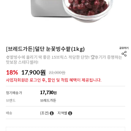
[브레드가든]덜단 눈꽃빙수팥(1kg)
🍨팥빙수에 올리기 딱 좋은 15브릭스 적당한 단맛! 🏆후기가 증명하는
맛보장 스테디셀러!
18%
17,900
원
22,000원
사업자회원은 로그인 후, 할인 및 적립 혜택이 제공됩니다.
17,730
정기배송가
원
브랜드
브레드가든
배송
(조건)
지역별