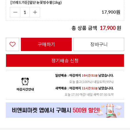
[브레드가든]덜단 눈꽃빙수팥(1kg)
17,900
원
총 상품 금액
원
17,900
구매하기
장바구니
정기배송 신청
일반배송 : 마감까지
남았습니다.
10시간:51분
오늘 출고(100%)! 내일도착(95%)
새벽배송 : 마감까지
남았습니다.
11시간:51분
마감시간안내
오늘 17:30 마감! 내일 새벽 07:00 도착