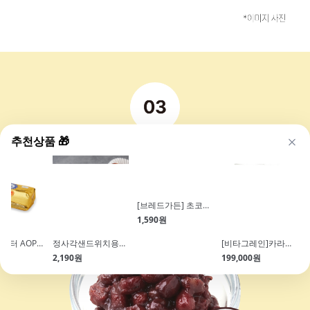
추천상품 🎁
레스큐어버터 AOP 롤버터(500g\/고메등급발효버터)
정사각샌드위치용기 세트(크라프트\/120*110\/5개입)
[브레드가든] 초코펜레드벨벳(데코펜)
[비타그레인]카라멜 크런치 콘플레이크(15kg\/토핑용)
원
2,190원
1,590원
199,000원