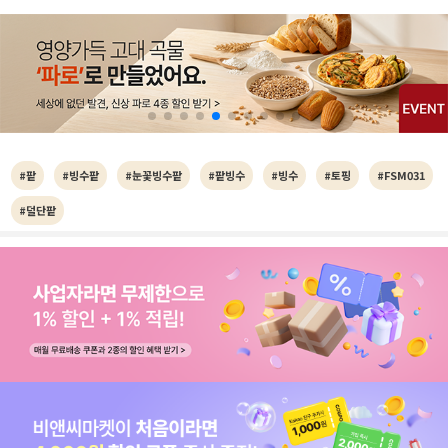
#팥
#빙수팥
#눈꽃빙수팥
#팥빙수
#빙수
#토핑
#FSM031
#덜단팥