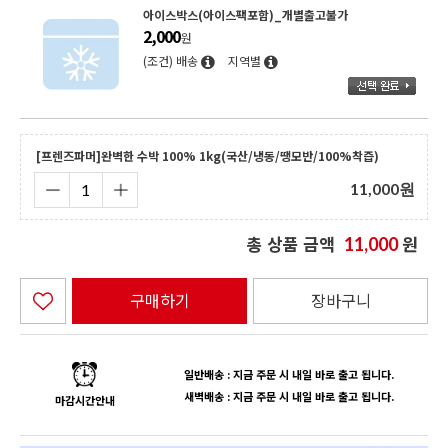
아이스박스(아이스팩포함)_개별출고불가
2,000
원
(조건) 배송
지역별
[프렌즈파머]완벽한 수박 100% 1kg(국산/냉동/땡모반/100%착즙)
11,000
원
총 상품 금액
원
11,000
구매하기
장바구니
일반배송 : 지금 주문 시 내일 바로 출고 됩니다.
새벽배송 : 지금 주문 시 내일 바로 출고 됩니다.
마감시간안내