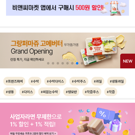
#프렌즈파머
#수박
#수박다이스
#수박주스
#과일
#냉동과일
#냉동
#다이스
#씨없는수박
#땡모반
#착즙주스
#착즙