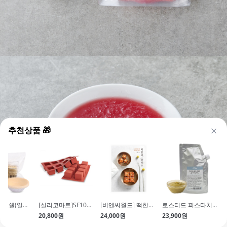
추천상품 🎁
냉동 타르트쉘(일반\/20g*18개입\/냉동생지)
[실리코마트]SF104 CUBE (8구\/큐브)
[비앤씨월드] 떡한과 클래스
로스티드 피스타치오 크런치 필링(30%함유\/300g\/스프레드)
20,800원
24,000원
23,900원