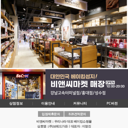
상점정보
이용안내
커뮤니티
PC버전
입점제휴문의
B2B견적문의
비앤씨마켓 :: 우리나라 대표 베이킹쇼핑몰
상호명 : (주)브레드가든ㅣ대표자 : 이영진