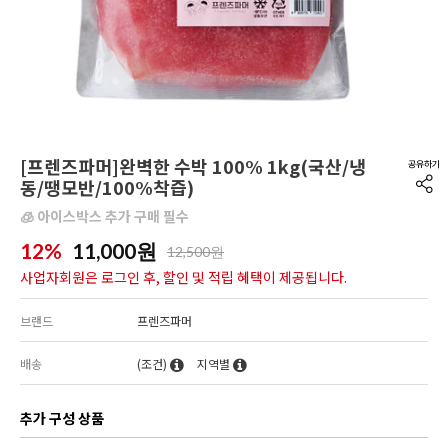
[프렌즈파머]완벽한 수박 100% 1kg(국산/냉
동/땡모반/100%착즙)
🧊 아이스박스 추가 구매 필수
12%
11,000
원
12,500원
사업자회원은 로그인 후, 할인 및 적립 혜택이 제공됩니다.
브랜드
프렌즈파머
배송
(조건)
지역별
추가 구성 상품