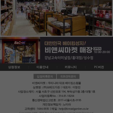
상점정보
이용안내
커뮤니티
PC버전
입점제휴문의
B2B견적문의
비앤씨마켓 :: 우리나라 대표 베이킹쇼핑몰
상호명 : (주)브레드가든ㅣ대표자 : 이영진
사업장소재지 : 서울 서초구 신반포로 194, 부속상가동 2층 대형 1호
사업자등록No. : 314-81-18204
통신판매업신고번호 : 2017-서울서초-0195
개인정보책임자 : 노미라
고객센터 : 1644-0935ㅣ메일 : help@breadgarden.co.kr
Copyright 1995~2016 Bread Garden Co., Ltd All right Reserved.