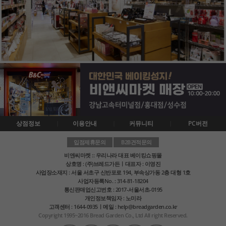
상점정보
이용안내
커뮤니티
PC버전
입점제휴문의
B2B견적문의
비앤씨마켓 :: 우리나라 대표 베이킹쇼핑몰
상호명 : (주)브레드가든ㅣ대표자 : 이영진
사업장소재지 : 서울 서초구 신반포로 194, 부속상가동 2층 대형 1호
사업자등록No. : 314-81-18204
통신판매업신고번호 : 2017-서울서초-0195
개인정보책임자 : 노미라
고객센터 : 1644-0935ㅣ메일 : help@breadgarden.co.kr
Copyright 1995~2016 Bread Garden Co., Ltd All right Reserved.