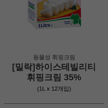
동물성 휘핑크림
[밀락]하이스테빌리티
휘핑크림 35%
(1L x 12개입
)