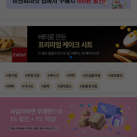
#생크림
#휘핑크림
#케이크
#머핀
#앙금플라워
#생초콜릿
#파베
#가나슈
#밀락
#밀락골드
#동물성크림