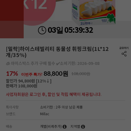
05:
39:
30
03일
[밀락]하이스테빌리티 동물성 휘핑크림(1L*12
개/35%)
🧊 아이스박스 추가 구매 필수 ✔️소비기한: 2026-09-08
17%
88,800
원
108,000원
이번주 특가!
할인가 94,800원 [
12
%↓]
판매가 108,000원
사업자회원은 로그인 후, 할인 및 적립 혜택이 제공됩니다.
특이사항
소비기한 : 2주 이상 남은 제품
브랜드
Millac
배송
개별(비례추가)
지역별