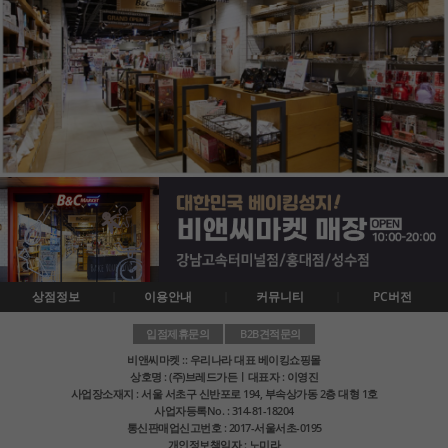
상점정보
이용안내
커뮤니티
PC버전
입점제휴문의
B2B견적문의
비앤씨마켓 :: 우리나라 대표 베이킹쇼핑몰
상호명 : (주)브레드가든ㅣ대표자 : 이영진
사업장소재지 : 서울 서초구 신반포로 194, 부속상가동 2층 대형 1호
사업자등록No. : 314-81-18204
통신판매업신고번호 : 2017-서울서초-0195
개인정보책임자 : 노미라