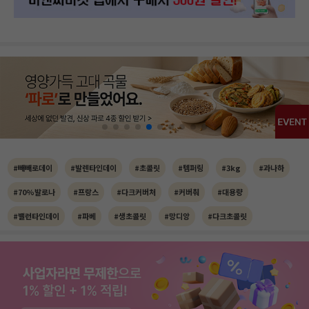
#빼빼로데이
#발렌타인데이
#초콜릿
#템퍼링
#3kg
#과나하
#70%발로나
#프랑스
#다크커버처
#커버춰
#대용량
#밸런타인데이
#파베
#생초콜릿
#망디앙
#다크초콜릿