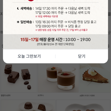
카카아함량이 70%로 쌉싸름한 다크초콜릿으로
지역적으로 가지고 있는 원산지의 독특한 향취를 잘 살려낸 초콜
릿입니다.
초콜릿 중에 최고라는 발로나社의 과나하 다크초콜릿으로
매혹적이고 독특한 향취를 갖는 코코아 원두등을 사용하여 생산
하는 초콜릿입니다.
중탕으로 녹여 템퍼링 작업 시 광택이 살아나 쿠키나 케이크 등
을 코팅하기에도 좋아요~
오늘 그만보기
닫기