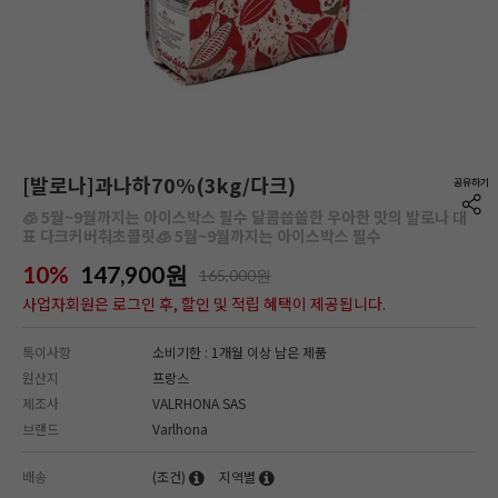
[발로나]과나하70%(3kg/다크)
🧊 5월~9월까지는 아이스박스 필수 달콤씁쓸한 우아한 맛의 발로나 대
표 다크커버춰초콜릿🧊 5월~9월까지는 아이스박스 필수
10%
147,900
원
165,000원
사업자회원은 로그인 후, 할인 및 적립 혜택이 제공됩니다.
특이사항
소비기한 : 1개월 이상 남은 제품
원산지
프랑스
제조사
VALRHONA SAS
브랜드
Varlhona
배송
(조건)
지역별