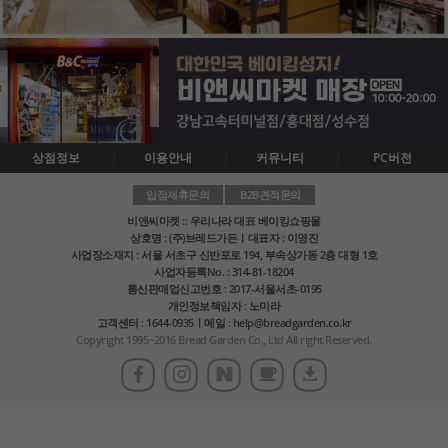
상점정보
이용안내
커뮤니티
PC버전
입점제휴문의
B2B견적문의
비앤씨마켓 :: 우리나라 대표 베이킹쇼핑몰
상호명 : (주)브레드가든ㅣ대표자 : 이영진
사업장소재지 : 서울 서초구 신반포로 194, 부속상가동 2층 대형 1호
사업자등록No. : 314-81-18204
통신판매업신고번호 : 2017-서울서초-0195
개인정보책임자 : 노미라
고객센터 : 1644-0935ㅣ메일 : help@breadgarden.co.kr
Copyright 1995~2016 Bread Garden Co., Ltd All right Reserved.