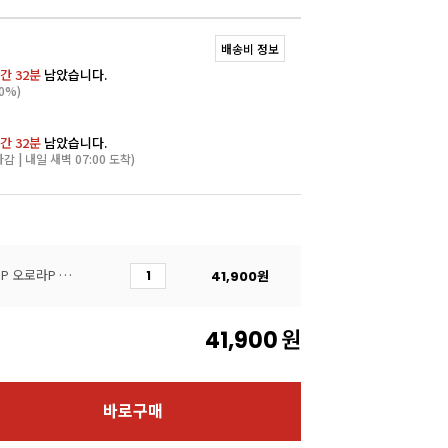
배송비 정보
간 32분
남았습니다.
0%)
간 32분
남았습니다.
마감 | 내일 새벽 07:00 도착)
[실리코마트]AUROROA-P 오로라P 초콜릿몰드 24구(8ml)
41,900
원
41,900
원
바로구매