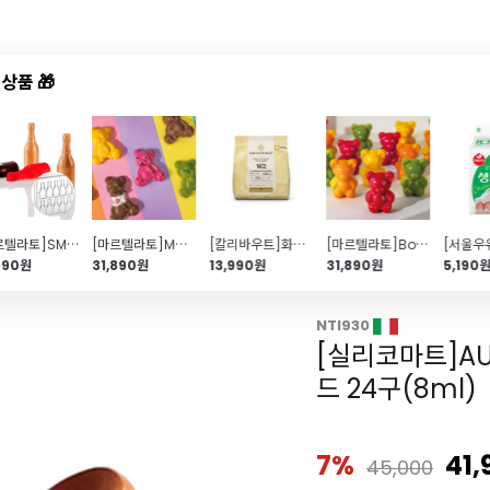
상품 🎁
드샵
신상품
TOP50
특가/혜택
[마르텔라토]SMALL BOTTLE 샴페인병 초콜릿 몰드(POLYCARBONATE)
[마르텔라토]Mallow 곰돌이 초콜릿 몰드(BPA FREE)
[칼리바우트]화이트 커버춰초콜릿 28%(400g\/커버처)
[마르텔라토]Bobo 곰돌이 초콜릿 몰드(BPA FREE)
890원
31,890원
13,990원
31,890원
5,190
갱몰드/호일컵/기타
NTI930
[실리코마트]AU
드 24구(8ml)
7%
41,
45,000