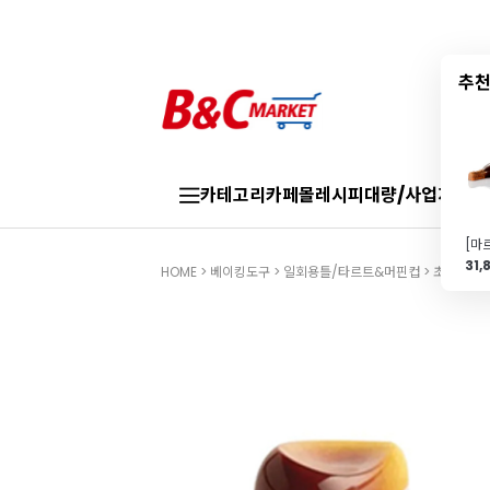
추천
카테고리
카페몰
레시피
대량/사업자
브랜
31,
HOME
>
베이킹도구
>
일회용틀/타르트&머핀컵
>
초콜릿/양