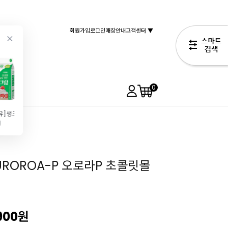
회원가입
로그인
매장안내
고객센터 ▼
0
[서울우유]생크림(500ml)
[마르텔라토]크로와상 소금빵 초콜릿 몰드(BPA FREE)
[브레드가든]스프링클 아이스크리스탈 40g
[발로나]과나하70%(1kg\/다크)
원
32,890원
4,490원
59,900원
3,500원
ROROA-P 오로라P 초콜릿몰
900
원