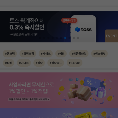
#생크림
#휘핑크림
#케이크
#머핀
#앙금플라워
#생초콜릿
#파베
#가나슈
#밀락
#밀락골드
#S17285