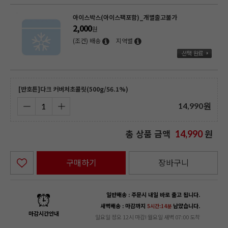
아이스박스(아이스팩포함)_개별출고불가
2,000
원
(조건) 배송
지역별
[반호튼]다크 커버처초콜릿(500g/56.1%)
14,990
원
총 상품 금액
원
14,990
구매하기
장바구니
일반배송 : 주문시 내일 바로 출고 됩니다.
새벽배송 : 마감까지
남았습니다.
5시간:14분
마감시간안내
일요일 정오 12시 마감! 월요일 새벽 07:00 도착