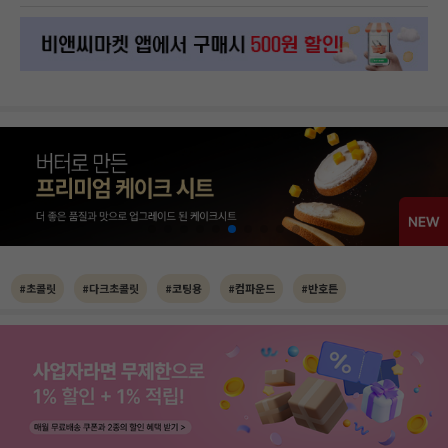
#초콜릿
#다크초콜릿
#코팅용
#컴파운드
#반호튼