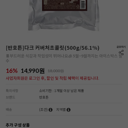
[반호튼]다크 커버처초콜릿(500g/56.1%)
🍫부드러운 식감과 작업성이 뛰어나요🧊 5월~9월까지는 아이스박스 필
수
16%
14,990
원
18,000원
사업자회원은 로그인 후, 할인 및 적립 혜택이 제공됩니다.
특이사항
소비기한 : 1개월 이상 남은 제품
브랜드
반호튼
배송
(조건)
지역별
추가 구성 상품