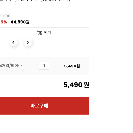
0,000
25%
44,990원
담기
[코지아트]구움과자박스 (4개입/베이지/대)
5,490
원
5,490
원
바로구매