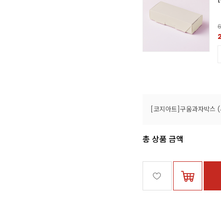
200
6
%
3,490원
담기
총 상품 금액