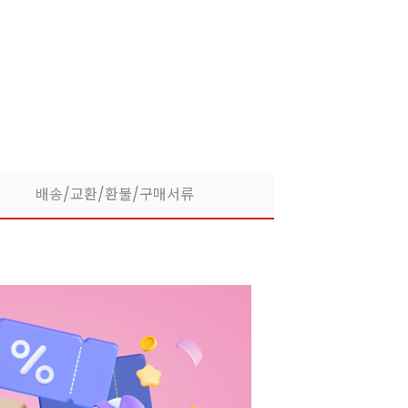
라떼부터 스무디까지! 한
배송/교환/환불/구매서류