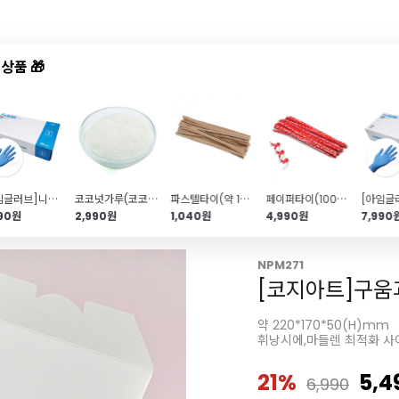
상품 🎁
드샵
신상품
TOP50
특가/혜택
[아임글러브]니트릴 위생 장갑 3.5g (S\/100매\/파우더프리)
코코넛가루(코코넛파우더\/70g)
파스텔타이(약 100개\/브라운)
페이퍼타이(1000개\/Especially.레드)
990원
2,990원
1,040원
4,990원
7,990
NPM271
[코지아트]구움
약 220*170*50(H)mm
휘낭시에,마들렌 최적화 사
21%
5,4
6,990