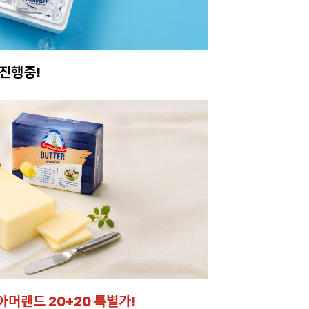
진행중!
이번주 특가, 유지
온라인 특가로 구매하러 
아머랜드 20+20 특별가!
잘되는 카페의 선