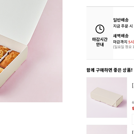
일반배송
지금 주문 시
새벽배송
마감시간
마감까지
5시
안내
(일요일 정오 1
함께 구매하면 좋은 상품!
각 머핀컵(45mm/화이트/휘낭시에/200장)
200
6
%
3,490원
담기
각 머핀컵(45mm/브라운/휘낭시에/200장)