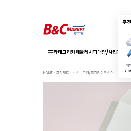
추천
카테고리
카페몰
레시피
대량/사업자
브랜
7,
HOME
>
포장재료
>
박스
>
쿠키/조각케이크박스