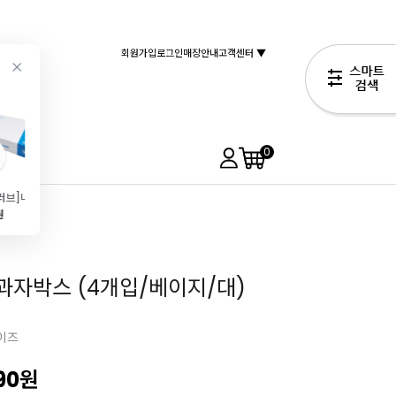
회원가입
로그인
매장안내
고객센터 ▼
0
[아임글러브]니트릴 위생 장갑 3.5g (M\/100매\/파우더프리)
디저트용 스포이드(80개입\/피펫\/S)
단호박가루(80g)
[실리코마트] Air Mat Eclair Choux 에끌레어 슈 에어매트(300x400)
원
5,990원
2,490원
29,900원
2,310원
과자박스 (4개입/베이지/대)
이즈
90
원