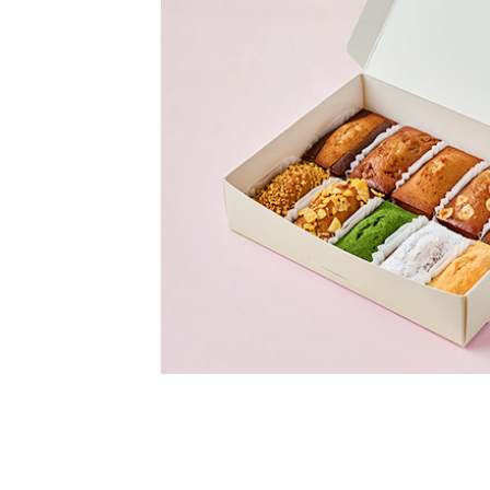
휘낭시에 12구(335x260x32mm)
사
00
4,
13,900원
17
담기
시에틀(12구/피낭시에/휘난
사