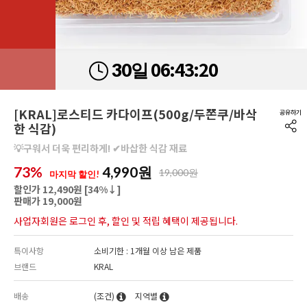
06:
43:
19
30일
[KRAL]로스티드 카다이프(500g/두쫀쿠/바삭
한 식감)
💡구워서 더욱 편리하게! ✔바삽한 식감 재료
73%
4,990
원
19,000원
마지막 할인!
할인가 12,490원 [
34
%↓]
판매가 19,000원
사업자회원은 로그인 후, 할인 및 적립 혜택이 제공됩니다.
특이사항
소비기한 : 1개월 이상 남은 제품
브랜드
KRAL
배송
(조건)
지역별