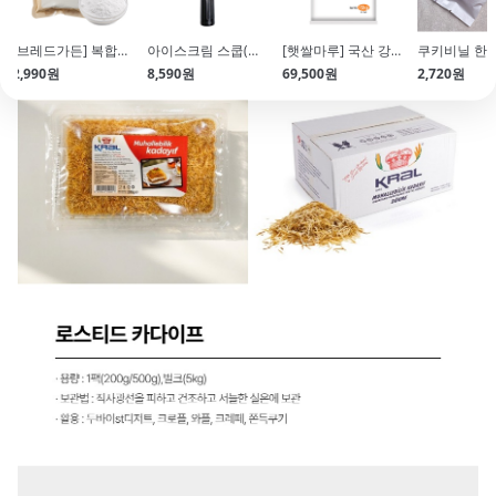
[브레드가든] 복합옥수수전분(300g)
아이스크림 스쿱(약 4.5cm)
[햇쌀마루] 국산 강력쌀가루(15kg)
2,990원
8,590원
69,500원
2,720원