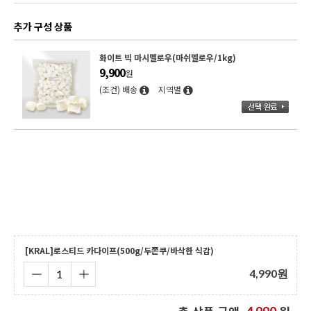
추가 구성 상품
[촉컨셉] 벨기에 프리미엄 화이트 커버춰 초콜릿(1kg/
커버처)
28,000
원
(조건) 배송
지역별
[피스티]피스타치오 스프레드 (200g/카카오버터 함유)
15,900
원
(조건) 배송
지역별
[KRAL]로스티드 카다이프(500g/두쫀쿠/바삭한 식감)
4,990
원