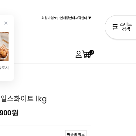
회원가입
로그인
매장안내
고객센터 ▼
0
펄프사각도시락(햄버거박스\/화이트\/약50개입)
원형틀(케이크틀\/1호\/15cmX4.5cm)
높은원형틀(케이크틀\/미니\/12cmx7cm)
[쉐프메이드]케이크회전판 260*H130
원
2,990원
4,990원
9,900원
6,490원
일스화이트 1kg
,900
원
배송비 정보