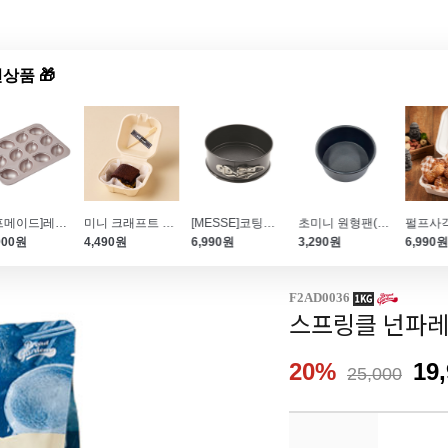
상품 🎁
드샵
신상품
TOP50
특가/혜택
[쉐프메이드]레몬케이크팬_치요다틀 수준의 프리미엄 코팅
미니 크래프트 펄프 도시락 (50개입\/125*125*86)
[MESSE]코팅좋은 미니원형틀11cm (스프링폼)
초미니 원형팬(레터링케이크\/도시락케이크\/100*50)
900원
4,490원
6,990원
3,290원
6,990
용량
F2AD0036
스프링클 넌파레
20%
19
25,000