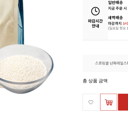
일반배송
지금 주문 시
새벽배송
마감시간
마감까지
3시
안내
(일요일 정오 1
스프링클 넌파레일스화
총 상품 금액