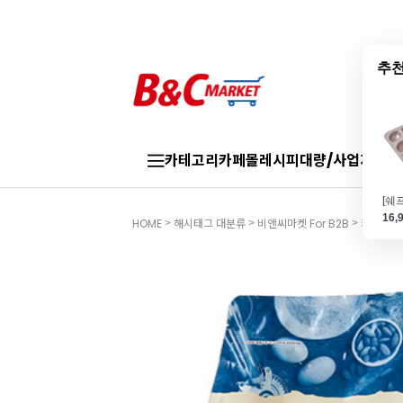
추천
카테고리
카페몰
레시피
대량/사업자
브랜
16,
HOME
해시태그 대분류
비앤씨마켓 For B2B
카페추천
>
>
>