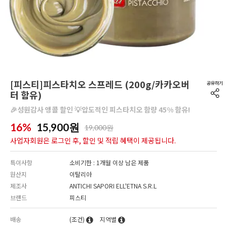
[피스티]피스타치오 스프레드 (200g/카카오버
터 함유)
🎉성원감사 앵콜 할인 💡압도적인 피스타치오 함량 45% 함유!
16%
15,900
원
19,000원
사업자회원은 로그인 후, 할인 및 적립 혜택이 제공됩니다.
특이사항
소비기한 : 1개월 이상 남은 제품
원산지
이탈리아
제조사
ANTICHI SAPORI ELL'ETNA S.R.L
브랜드
피스티
배송
(조건)
지역별