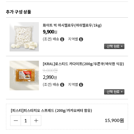
추가 구성 상품
/
화이트 빅 마시멜로우(마쉬멜로우/1kg)
9,900
원
(조건) 배송
지역별
[KRAL]로스티드 카다이프(200g/두쫀쿠/바삭한 식감)
9,000원
2,990
원
(조건) 배송
지역별
[피스티]피스타치오 스프레드 (200g/카카오버터 함유)
15,900
원