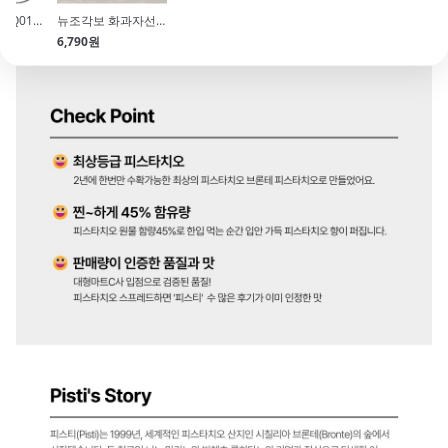
[실리코마트]SQ015 MINI HALF-SPHERE ø35xH17.5
뉴조각보 화과자선물세트(10구)
[한정수량]낮은 베이킹컵(48mm\/하트믹스\/75매)
[르갈]크림치즈 1kg
6,790원
2,590원
17,990원
5,0