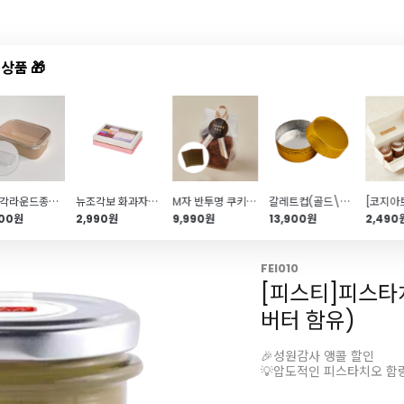
상품 🎁
드샵
신상품
TOP50
특가/혜택
직사각라운드종이용기뚜껑(170*120*60\/50개입)
뉴조각보 화과자박스(6구\/화과자상자)
M자 반투명 쿠키봉투 세트(금색받침포함\/100개)
갈레트컵(골드\/100개입)
000원
2,990원
9,990원
13,900원
2,490
FEI010
[피스티]피스타
버터 함유)
🎉성원감사 앵콜 할인
💡압도적인 피스타치오 함량