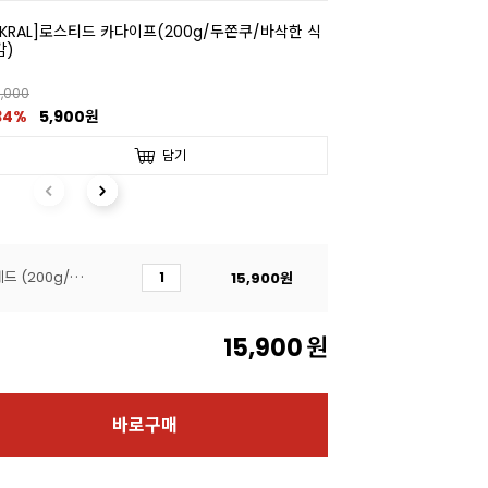
[KRAL]로스티드 카다이프(200g/두쫀쿠/바삭한 식
감)
,000
34%
5,900원
담기
[피스티]피스타치오 스프레드 (200g/카카오버터 함유)
15,900
원
15,900
원
바로구매