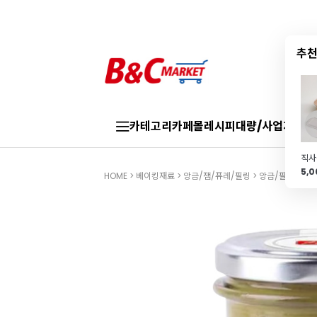
추천
카테고리
카페몰
레시피
대량/사업자
브랜
5,
HOME
>
베이킹재료
>
앙금/잼/퓨레/필링
>
앙금/필링