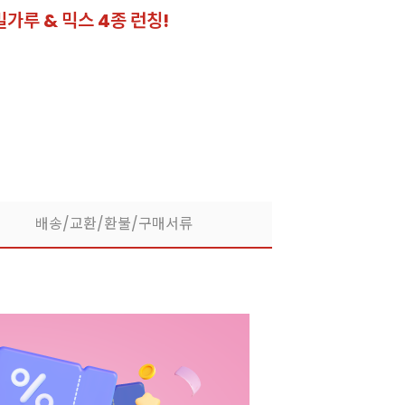
밀가루 & 믹스 4종 런칭!
잘되는 카페의 선
라떼부터 스무디까지! 한
배송/교환/환불/구매서류