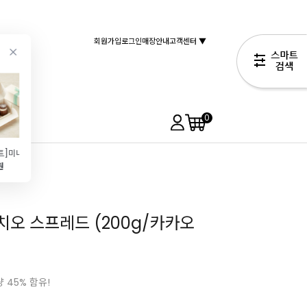
회원가입
로그인
매장안내
고객센터 ▼
0
[코지아트]미니파운드케이크박스(베이지) x2매
뉴조각보 화과자선물세트(10구)
[실리코마트]SF084 MEDIUM OVAL SAVARIN (10구\/티그레)
높은원형틀(케이크틀\/미니\/12cmx7cm)
원
6,790원
19,800원
4,990원
17,990원
치오 스프레드 (200g/카카오
 45% 함유!