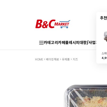
추천
카테고리
카페몰
레시피
대량/사업자
브랜
4,
HOME
>
베이킹재료
>
유제품
>
치즈