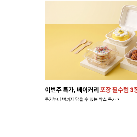
런칭!
잘되는 카페의 선택!
인기 음료 파우더
라떼부터 스무디까지! 한번에 모아서 보러가기>