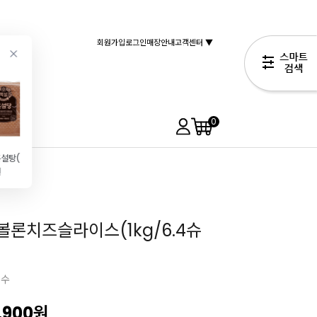
회원가입
로그인
매장안내
고객센터 ▼
0
[백설]흑설탕(1kg)-1인1개까지
[회원]백설 강력분(1kg\/빵,피자용)
[회원]백설 하얀설탕(1kg)
그라나파다노치즈(150g)
원
1,890원
2,590원
9,990원
4,290원
볼론치즈슬라이스(1kg/6.4슈
필수
,900
원