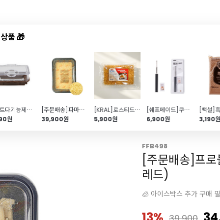
상품 🎁
드샵
신상품
TOP50
특가/혜택
스마트다기능제빵기(BM2401) 재료통
[주문배송]파마산 가는 슈레드치즈 (1.2kg\/1.8*1.8*20mm\/냉장)
[KRAL]로스티드 카다이프(200g\/두쫀쿠\/바삭한 식감)
[쉐프메이드]쿠프 나이프(바게트칼)
990원
39,900원
5,900원
6,900원
3,190
FFB498
[주문배송]프로
레드)
🧊 아이스박스 추가 구매 
13%
34
39,900