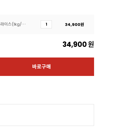
[주문배송]프로볼론치즈슬라이스(1kg/6.4슈레드)
34,900
원
34,900
원
바로구매