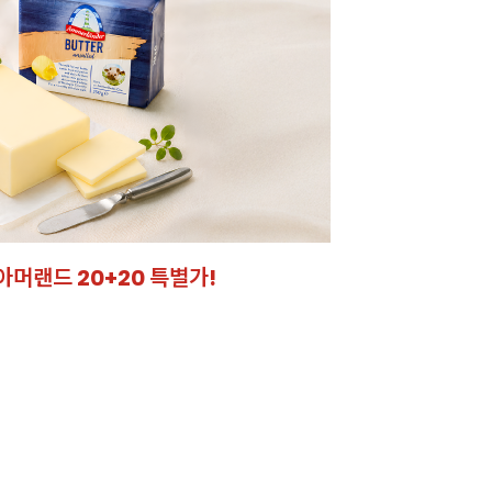
아머랜드 20+20 특별가!
잘되는 카페의 선
라떼부터 스무디까지! 한