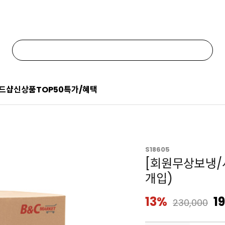
드샵
신상품
TOP50
특가/혜택
S18605
[회원무상보냉/
개입)
13%
1
230,000