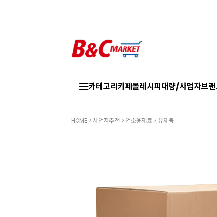
카테고리
카페몰
레시피
대량/사업자
브랜
HOME
>
사업자추천
>
업소용재료
>
유제품