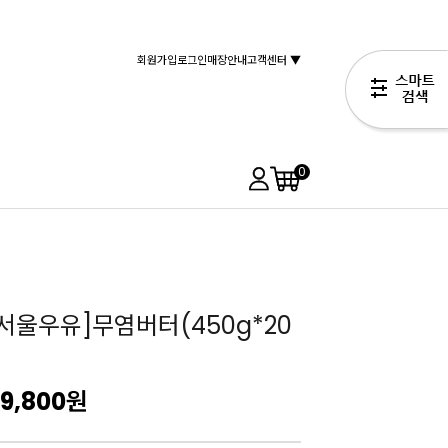
회원가입
로그인
매장안내
고객센터 ▼
0
서울우유]무염버터(450g*20
99,800
원