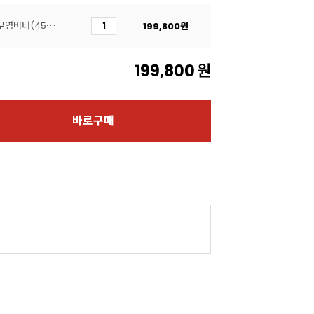
[회원무상보냉/서울우유]무염버터(450g*20개입)
199,800
원
199,800
원
바로구매