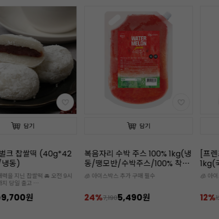
담기
담기
벌크 찹쌀떡 (40g*42
복음자리 수박 주스 100% 1kg(냉
[프렌
g/냉동)
동/땡모반/수박주스/100% 착
1kg
즙)
즙)
매력을 지닌 찹쌀떡 🚘 오전 9시
🧊 아이스박스 추가 구매 필수
🧊 아
까지 당일 출고
스 추가구매 필수
9,700원
24%
5,490원
12%
0
7,190
1