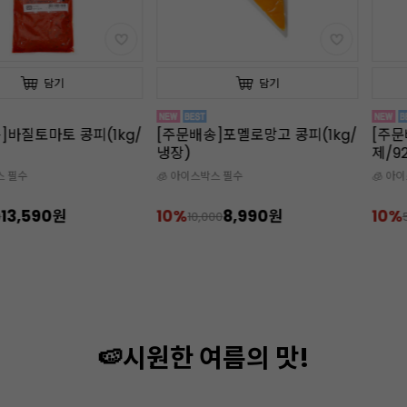
담기
담기
]바질토마토 콩피(1kg/
[주문배송]포멜로망고 콩피(1kg/
[주문
냉장)
제/92
스 필수
🧊 아이스박스 필수
🧊 아
13,590원
10%
8,990원
10%
0
10,000
🍉시원한 여름의 맛!