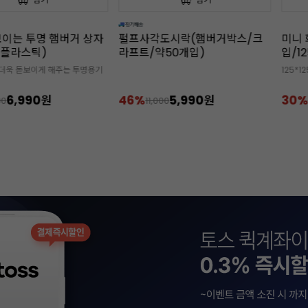
보이는 투명 햄버거 상자
펄프사각도시락(햄버거박스/크
미니 
/플라스틱)
라프트/약50개입)
입/12
 더욱 돋보이게 해주는 투명용기
125*1
6,990원
46%
5,990원
30%
90
11,000