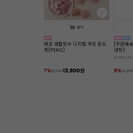
담기
담기
스타드 필링 슈가도
페코 생활방수 디지털 쿠킹 온도
[주문배송
제/70g x 36개
계(PEKO)
냉장)
수
🧊 아이스박
8,900원
7%
13,900원
9%
15,000
15,00