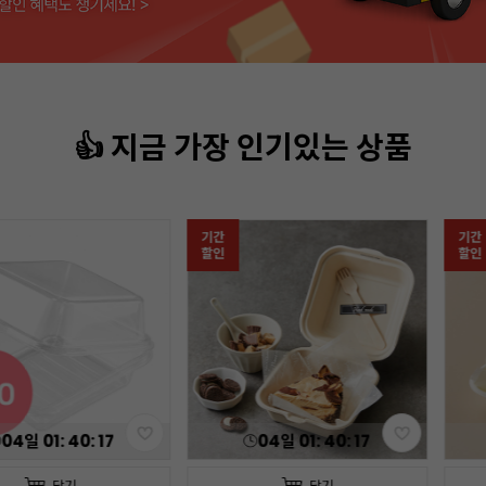
👍 지금 가장 인기있는 상품
기간
기간
할인
할인
04
일
01
:
40
:
15
04
일
01
:
40
:
15
담기
담기