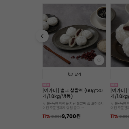
담기
담기
프엉남 베트남 연유
[예가미] 벌크 찹쌀떡 (60g*30
[예가미] 
개입)
개/1.8kg/냉동)
개/1.8k
 많이 쓰는 연유
🍡 쫀-득한 매력을 지닌 찹쌀떡 🚘 오전 9시
🍡 쫀-득한 
이전 주문건까지 당일 출고
이전 주문건
🧊아이스박스 추가구매 필수
🧊아이스박
2,200원
11%
9,700원
11%
10,900
10,90