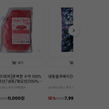
담기
담기
즈파머]완벽한 수박 100%
냉동블루베리(1kg)
냉
(국산/냉동/땡모반/100%착
이스박스 추가 구매 필수
🧊 아이스박스 추가 구매 필수

11,000원
16%
7,990원
1
2,500
9,500