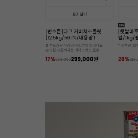
담기
담기
무상보냉] 그랑퍼마
[반호튼]다크 커버처초콜릿
[햇쌀마루
버터(200g*40개
(12.5kg/56.1%/대용량)
입/1kg
/프랑스)
발효버터!
🍫부드러운 식감과 작업성이 뛰어나요
* 수분량: 12
 자동 할인 적용!
🧊 5월~9월까지는 아이스박스 필수
300,000원
17%
299,000원
28%
359,000
120,