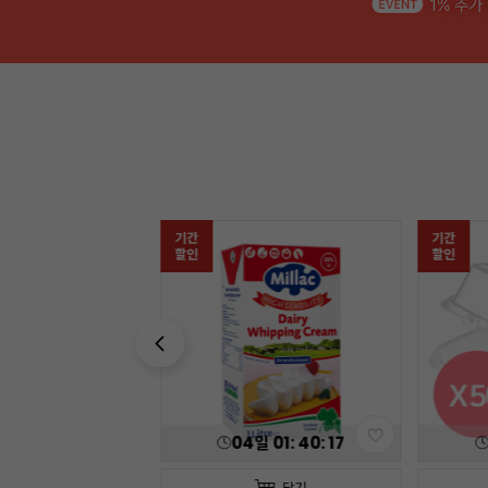
기간
기간
할인
할인
04
일
01
:
40
:
15
담기
담기