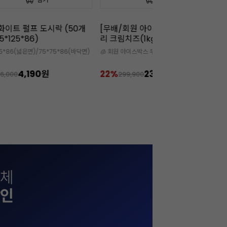
화이트 펄프 도시락 (50개
[무배/회원 아이스박스 무료]끼
[
5*125*86)
리 크림치즈(1kgx12개)
3
25*86(넓은면)/75*75*86(바닥면)
🧊 회원 아이스박스 무상 증정 상품
✅

4,190원
22%
234,000원
3
6,000
299,900