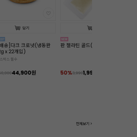
담기
담기
배송]다크 크로넛(냉동완
판 젤라틴 골드(10장/약20g/소)
판
g x 22개입)
소
이스박스 필수
44,900원
50%
1,990원
4
50,000
3,990
전체보기 >