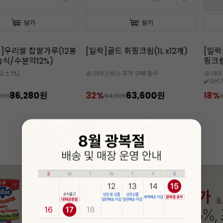
담기
담기
]우리쌀 찹쌀가루(12봉
[밀락]골드 휘핑크림(1L x12개)
[밀락
/습식/수분약12%)
핑크림
%(±1%)
🧊 아이스박스 추가 구매 필수
🧊 아
✔️소비기
86,280원
32%
63,600원
18%
000
94,000