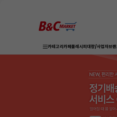
카테고리
카페몰
레시피
대량/사업자
브랜