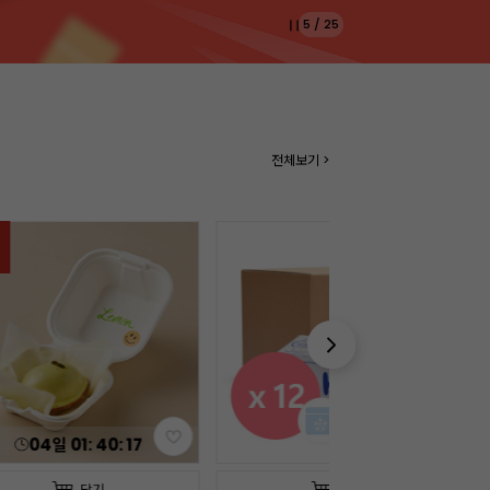
5
/
25
전체보기 >
04
일
01
:
40
:
15
담기
담기