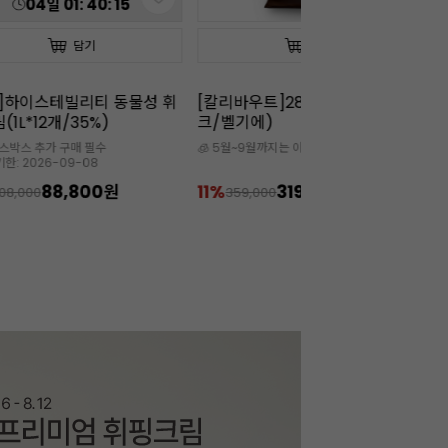
04
일
01
:
40
:
13
담기
담기
]하이스테빌리티 동물성 휘
[칼리바우트]2815다크(10kg/벌
[칼
(1L*12개/35%)
크/벨기에)
W
이스박스 추가 구매 필수
🧊 5월~9월까지는 아이스박스 필수

한: 2026-09-08
88,800원
11%
319,900원
1
108,000
359,000