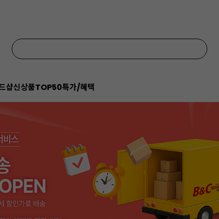
드샵
신상품
TOP50
특가/혜택