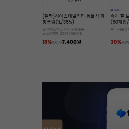
앵커FP버터
[밀락]하이스테빌리티 동물성 휘
속이 잘 
개입/무염)
핑크림(1L/35%)
(50개입
상증정 상품(단일포장)
🧊 아이스박스 추가 구매 필수
🌟 디저트를
✔️소비기한: 2026-09-08
134,490원
18%
7,400원
30%
9,000
9,9