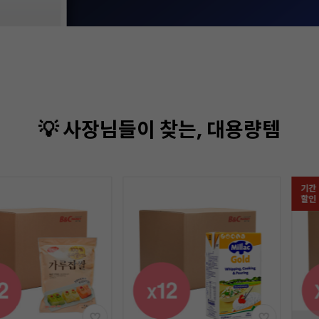
💡 사장님들이 찾는, 대용량템
기간
할인