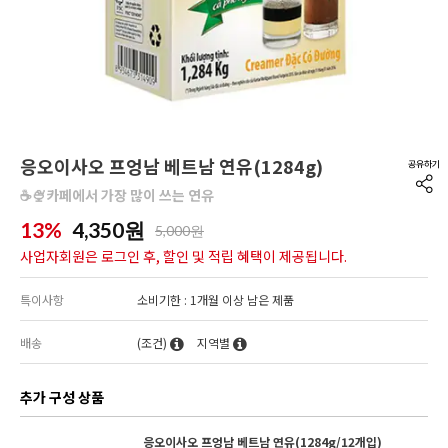
응오이사오 프엉남 베트남 연유(1284g)
☕🍨카페에서 가장 많이 쓰는 연유
13%
4,350
원
5,000원
사업자회원은 로그인 후, 할인 및 적립 혜택이 제공됩니다.
특이사항
소비기한 : 1개월 이상 남은 제품
배송
(조건)
지역별
추가 구성 상품
응오이사오 프엉남 베트남 연유(1284g/12개입)