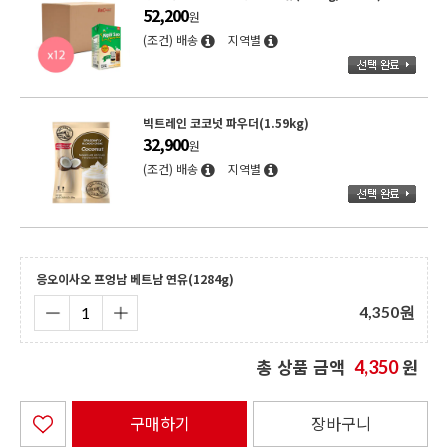
52,200
원
(조건) 배송
지역별
빅트레인 코코넛 파우더(1.59kg)
32,900
원
(조건) 배송
지역별
응오이사오 프엉남 베트남 연유(1284g)
4,350
원
총 상품 금액
원
4,350
구매하기
장바구니