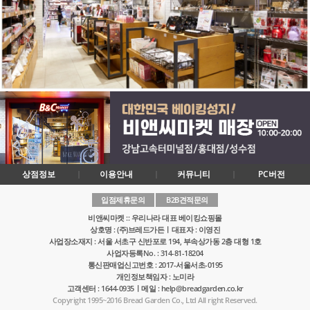
상점정보
이용안내
커뮤니티
PC버전
입점제휴문의
B2B견적문의
비앤씨마켓 :: 우리나라 대표 베이킹쇼핑몰
상호명 : (주)브레드가든ㅣ대표자 : 이영진
사업장소재지 : 서울 서초구 신반포로 194, 부속상가동 2층 대형 1호
사업자등록No. : 314-81-18204
통신판매업신고번호 : 2017-서울서초-0195
개인정보책임자 : 노미라
고객센터 : 1644-0935ㅣ메일 : help@breadgarden.co.kr
Copyright 1995~2016 Bread Garden Co., Ltd All right Reserved.