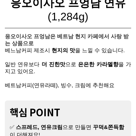
응오이사오 프엉남 연유
(1,284g)
응오이사오 프엉남은 베트남 현지 카페에서 사랑 받
는 상품으로
베느남커피 제조시
현지의 맛
을 느낄 수 있습니다.
일반 연유보다
더 진한맛
으로
은은한 카라멜향
을 가
지고 있어요.
베트남커피(연유라떼), 빙수, 크림에 추천해요
핵심 POINT
✅
스프레드, 연유크림
으로 만들면
꾸덕&쫀득함
이 더해져요!