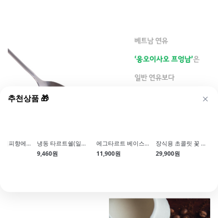
추천상품 🎁
로띠카페(커피향에센스\/40g)
냉동 타르트쉘(일반\/20g*18개입\/냉동생지)
에그타르트 베이스(1kg\/냉동생지)
장식용 초콜릿 꽃 약200개입 (약2.9 x 1.1cm\/데이지)
9,460원
11,900원
29,900원