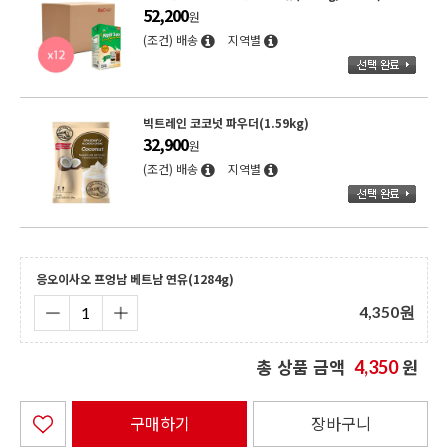
52,200
원
(조건) 배송
지역별
빅트레인 코코넛 파우더(1.59kg)
32,900
원
(조건) 배송
지역별
응오이사오 프엉남 베트남 연유(1284g)
4,350
원
총 상품 금액
원
4,350
구매하기
장바구니