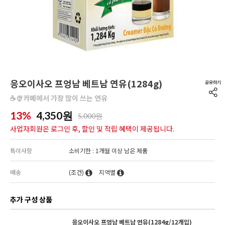
응오이사오 프엉남 베트남 연유(1284g)
☕🍨카페에서 가장 많이 쓰는 연유
13%
4,350
원
5,000원
사업자회원은 로그인 후, 할인 및 적립 혜택이 제공됩니다.
특이사항
소비기한 : 1개월 이상 남은 제품
배송
(조건)
지역별
추가 구성 상품
응오이사오 프엉남 베트남 연유(1284g/12개입)