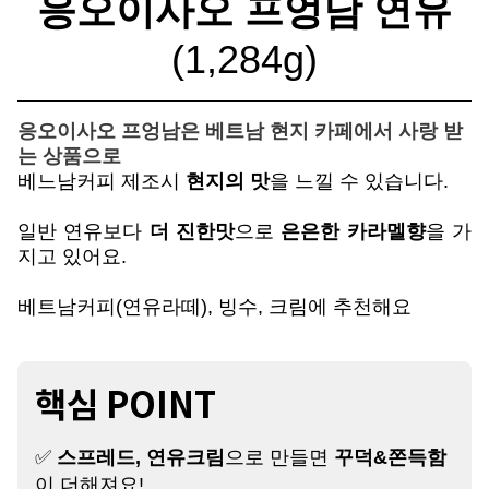
응오이사오 프엉남 연유
(1,284g)
응오이사오 프엉남은 베트남 현지 카페에서 사랑 받
는 상품으로
베느남커피 제조시
현지의 맛
을 느낄 수 있습니다.
일반 연유보다
더 진한맛
으로
은은한 카라멜향
을 가
지고 있어요.
베트남커피(연유라떼), 빙수, 크림에 추천해요
핵심 POINT
✅
스프레드, 연유크림
으로 만들면
꾸덕&쫀득함
이 더해져요!