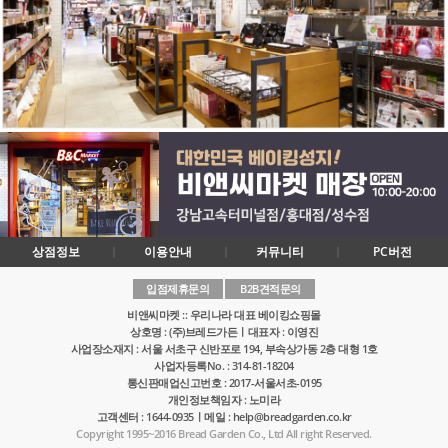
상점정보
이용안내
커뮤니티
PC버전
입점제휴문의
B2B견적문의
비앤씨마켓 :: 우리나라 대표 베이킹쇼핑몰
상호명 : (주)브레드가든ㅣ대표자 : 이영진
사업장소재지 : 서울 서초구 신반포로 194, 부속상가동 2층 대형 1호
사업자등록No. : 314-81-18204
통신판매업신고번호 : 2017-서울서초-0195
개인정보책임자 : 노미라
고객센터 : 1644-0935ㅣ메일 : help@breadgarden.co.kr
Copyright 1995~2016 Bread Garden Co., Ltd All right Reserved.