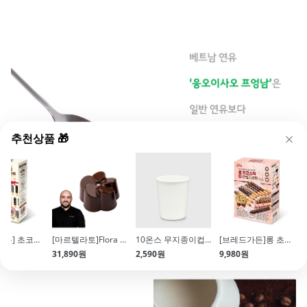
추천상품 🎁
[브레드가든] 초코스틱 만들기세트(약55~60개분량)
[마르텔라토]Flora 플라워 초콜릿 몰드(21MA1050\/BPA FREE)
10온스 무지종이컵(85*95mm\/340ml\/50개입)
[브레드가든]롱 초코스틱 만들기세트(52-57개분량)
31,890원
2,590원
9,980원