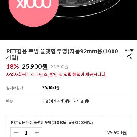
PET컵용 뚜껑 플랫형 투명(지름92mm용/1000
개입)
18%
25,900
원
31,900원
사업자회원은 로그인 후, 할인 및 적립 혜택이 제공됩니다.
25,650
정기배송가
원
배송
개별(비례추가)
지역별
PET컵용 뚜껑 플랫형 투명(지름92mm용/1000개입)
25,900
원