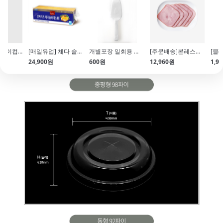
10온스 무지종이컵(85*95mm\/340ml\/50개입)
[매일유업] 체다 슬라이스III 1.85kg
개별포장 일회용 케익칼&서버(1개입)
[주문배송]본레스햄 사각 슬라이스(500g\/냉장)
24,900원
600원
12,960원
1,9