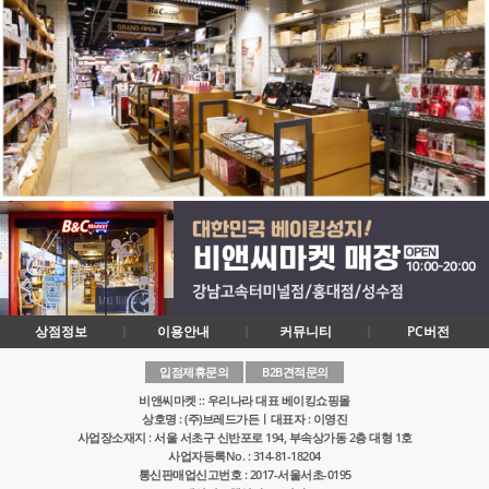
상점정보
이용안내
커뮤니티
PC버전
입점제휴문의
B2B견적문의
비앤씨마켓 :: 우리나라 대표 베이킹쇼핑몰
상호명 : (주)브레드가든ㅣ대표자 : 이영진
사업장소재지 : 서울 서초구 신반포로 194, 부속상가동 2층 대형 1호
사업자등록No. : 314-81-18204
통신판매업신고번호 : 2017-서울서초-0195