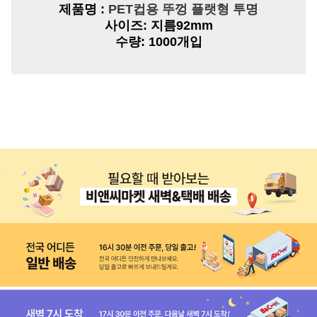
제품명 :
PET컵용 뚜껑 플랫형 투명
사이즈:
지름92mm
수량:
1000개입