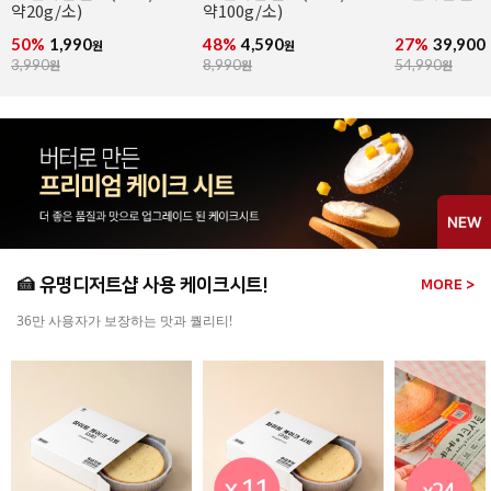
스프레드 필링 도넛
도트 핑크&화
(냉동완제/76g x 36개입)
(냉동완제/74g
27%
39,900
1%
59,900
2%
44,900
원
원
원
54,990
원
61,000
원
46,000
원
🍰 유명디저트샵 사용 케이크시트!
MORE >
36만 사용자가 보장하는 맛과 퀄리티!