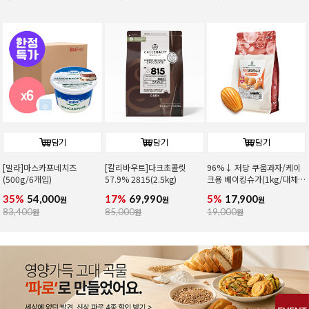
담기
담기
담기
[밀라]마스카포네치즈
[칼리바우트]다크초콜릿
96%↓ 저당 쿠움과자/케이
(500g/6개입)
57.9% 2815(2.5kg)
크용 베이킹슈가(1kg/대체
당)
35%
54,000
17%
69,990
5%
17,900
원
원
원
83,400
원
85,000
원
19,000
원