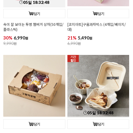
05
일
18
:
32
:
47
담기
담기
속이 잘 보이는 투명 햄버거 상자(50개입/
[코지아트]구움과자박스 (4개입/베이지/
플라스틱)
대)
30%
6,990
21%
5,490
원
원
9,990
원
6,990
원
기간
할인
05
일
18
:
32
:
47
담기
담기