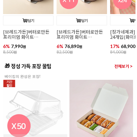
담기
담기
[장가네제과]케이크시트
[장가네제과]케이크시트
[장가네제과
24개입(화이트/미니)
(화이트/미니)
24개입(초코/
17%
68,900
17%
2,900
12%
77,900
원
원
84,000
원
3,500
원
88,800
원
🎁 정성 가득 포장 꿀팁
전체보기 >
베이킹의 완성은 포장!
기간
할인