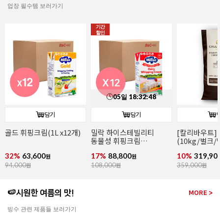
업장 필수템 보러가기
담기
담기
[칼리바우트]2815다크
[칼리바우트]
이태리산 파
(10kg/벌크/벨기에)
화이트초콜릿 W2(10kg/
(2~4mm/14k
벌크/벨기에)
파슬리후레이
10%
319,900
15%
319,200
11%
266,00
원
원
359,000
원
379,000
원
299,000
원
🍉시원한 여름의 맛!
MORE >
빙수 관련 제품들 보러가기