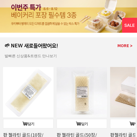
🌱 NEW 새로들어왔어요!
MORE >
발빠른 신상품&트랜드 만나보기
담기
담기
판젤라틴 골드(1kg/소)
[주문배송]로투스
[주문배송]커