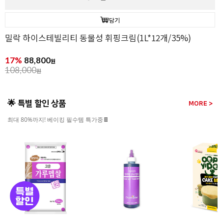
담기
밀락 하이스테빌리티 동물성 휘핑크림(1L*12개/35%)
17%
88,800
원
108,000
원
🌟 특별 할인 상품
MORE >
최대 80%까지! 베이킹 필수템 특가중🍫