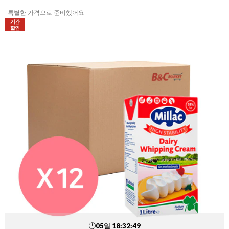
특별한 가격으로 준비했어요
기간
할인
05
일
18
:
32
:
48