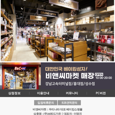
상점정보
이용안내
커뮤니티
PC버전
입점제휴문의
B2B견적문의
비앤씨마켓 :: 우리나라 대표 베이킹쇼핑몰
상호명 : (주)브레드가든ㅣ대표자 : 이영진