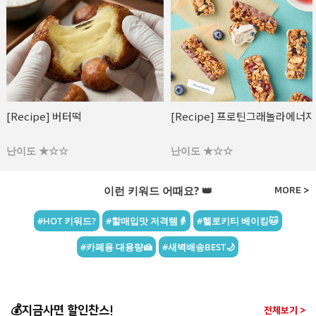
[Recipe] 프로틴그래놀라에너지바
[Recipe] 파로 플레이크 땅콩 &
라즈베리 초콜릿
난이도 ★☆☆
난이도 ★☆☆
이런 키워드 어때요? 👑
MORE >
#HOT 키워드?
#할매입맛 저격템👵
#헬로키티 베이킹🐱
#카페용 대용량🍰
#새벽배송BEST🌙
💰지금사면 할인찬스!
전체보기 >