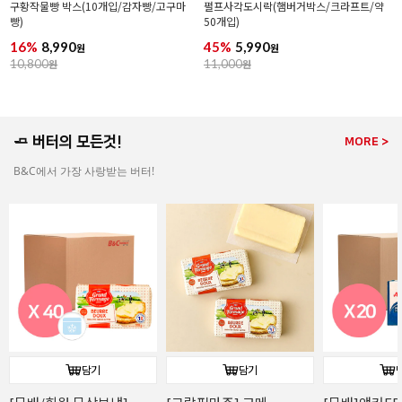
구황작물빵 박스(10개입/감자빵/고구마
펄프사각도시락(햄버거박스/크라프트/약
빵)
50개입)
16%
8,990
45%
5,990
원
원
10,800
원
11,000
원
🧈 버터의 모든것!
MORE >
B&C에서 가장 사랑받는 버터!
담기
담기