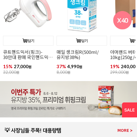
담기
담기
아머랜드 버터
[무배/회원 아이스박스
[칼리바우트]
10kg(250g/40개입/
무료]끼리
(1.6kg/ 카
무가염/독일1위버터)
크림치즈1kgx12개
44.8%/ 바통
19%
240,000
21%
234,000
8%
42,900
원
원
원
299,000
원
299,900
원
46,900
원
💡 사장님들 주목! 대용량템
MORE >