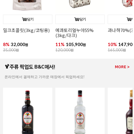
담기
담기
과나하70%(3kg/다크)
이보아르35%(3kg/
오팔리스33%(
화이트)
화이트)
10%
147,900
9%
149,900
13%
164,90
원
원
165,000
원
165,000
원
190,000
원
🍹주류 픽업도 B&C에서!
MORE >
온라인에서 결제하고 가까운 매장에서 픽업하세요!