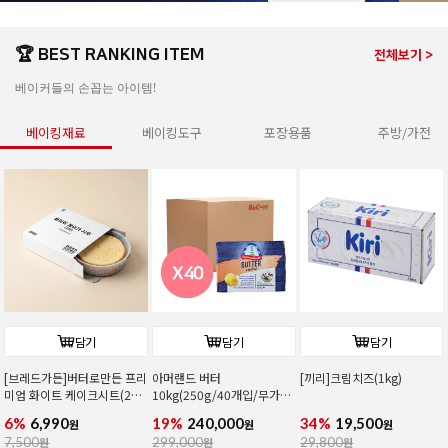
🏆 BEST RANKING ITEM
전체보기 >
베이커들의 손꼽는 아이템!
베이킹재료
베이킹도구
포장용품
주방/가전
담기
담기
담기
[브레드가든]버터로만든 프리
아머랜드 버터
[끼리]크림치즈(1kg)
미엄 화이트 케이크시트(2호/
10kg(250g/40개입/무가
커팅)
염/독일1위버터)
6%
6,990
19%
240,000
34%
19,500
원
원
원
7,500
원
299,000
원
29,800
원