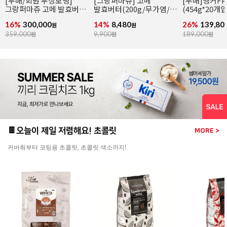
[무배]앵커FP 락틱버터
앵커FP락틱버터(454g/
[엘르앤비르]
(454g*20개입/발효버터)
발효버터)
(500g*8개입)
26%
139,800
21%
6,990
26%
95,920
원
원
189,000
원
8,900
원
130,000
원
🍫오늘이 제일 저렴해요! 초콜릿
MORE >
커버춰부터 코팅용 초콜릿, 초콜릿 색소까지!