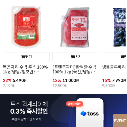
담기
담기
냉동블루베리(1kg)
냉동딸기(1kg)
냉동망고(1kg
15%
7,990
14%
5,990
10%
8,990
원
원
원
9,500
원
7,000
원
10,000
원