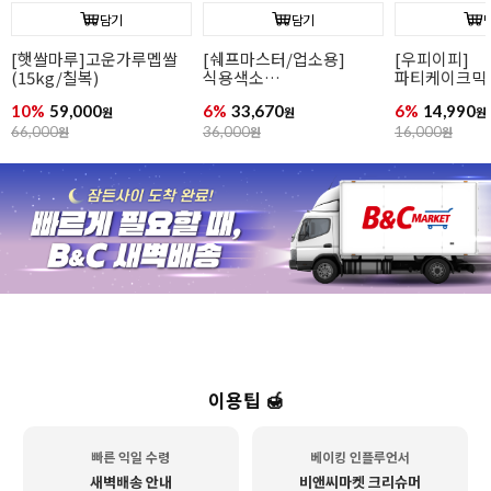
담기
담기
[우피이피]
파티케이크믹스(북어/
[햇쌀마루]
파티케이크믹스(바나나)
고구마)
(15kg/칠복)
6%
14,990
6%
14,990
10%
59,000
원
원
16,000
원
16,000
원
66,000
원
이용팁 🍯
빠른 익일 수령
베이킹 인플루언서
새벽배송 안내
비앤씨마켓 크리슈머