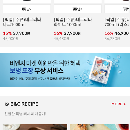
담기
담기
[픽업] 주류)디종 산딸기
[픽업] 주류)꼬인트루
[픽업] 주류)
700ml (라즈베리)
(코인트로) 700ml
1000ml
16%
46,900
16%
41,900
16%
86,900
원
원
56,280
원
49,900
원
104,280
원
🥨 B&C RECIPE
MORE >
친절한 특별 레시피 대공개!