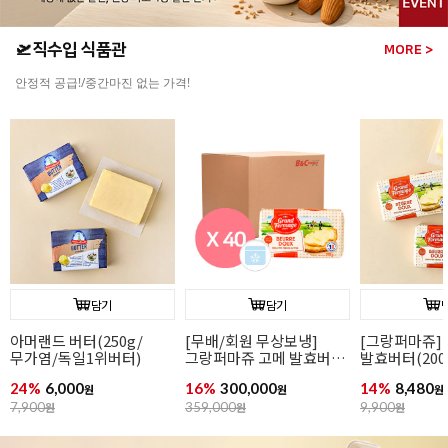
🛫직수입 식품관
MORE >
안정적 공급!/중간마진 없는 가격!
담기
담기
[그랑퍼마쥬] 고메
[무배/회원 무상보냉]
[그랑퍼마쥬]
발효버터(200g/무가염/
그랑퍼마쥬 고메 발효버터
발효버터(200
냉동/프랑스)
(200g*40개입/가염/냉동/
냉동/프랑스)
14%
8,480
16%
300,000
15%
8,480
원
프랑스)
원
원
9,900
원
359,000
원
9,990
원