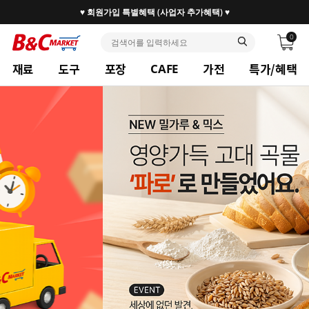
30만 홈베이커 1.2만 사업자가 즐겨찾는 마켓리더
0
재료
도구
포장
가전
특가/혜택
CAFE